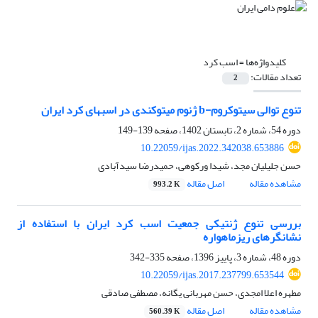
کلیدواژه‌ها =
اسب کرد
تعداد مقالات:
2
تنوع توالی سیتوکروم-b ژنوم میتوکندی در اسبهای کرد ایران
دوره 54، شماره 2، تابستان 1402، صفحه
139-149
10.22059/ijas.2022.342038.653886
حسن جلیلیان مجد، شیدا ورکوهی، حمیدرضا سیدآبادی
مشاهده مقاله
اصل مقاله
993.2 K
بررسی تنوع ژنتیکی جمعیت اسب کرد ایران با استفاده از
نشانگرهای ریزماهواره
دوره 48، شماره 3، پاییز 1396، صفحه
335-342
10.22059/ijas.2017.237799.653544
مطهره اعلا امجدی، حسن مهربانی یگانه، مصطفی صادقی
مشاهده مقاله
اصل مقاله
560.39 K