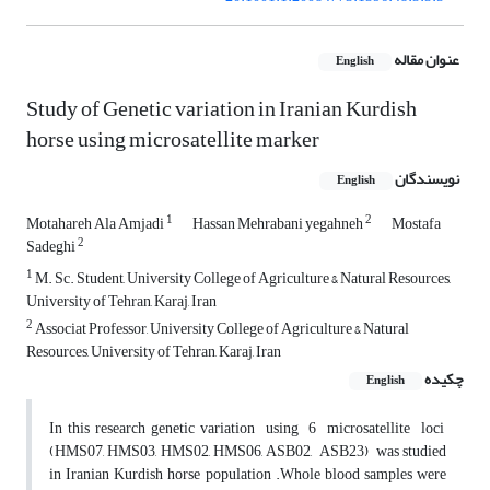
عنوان مقاله
English
Study of Genetic variation in Iranian Kurdish
horse using microsatellite marker
نویسندگان
English
1
2
Motahareh Ala Amjadi
Hassan Mehrabani yegahneh
Mostafa
2
Sadeghi
1
M. Sc. Student, University College of Agriculture & Natural Resources,
University of Tehran, Karaj, Iran
2
Associat Professor, University College of Agriculture & Natural
Resources, University of Tehran, Karaj, Iran
چکیده
English
In this research genetic variation using 6 microsatellite loci
(HMS07, HMS03, HMS02, HMS06, ASB02, ASB23) was studied
in Iranian Kurdish horse population .Whole blood samples were