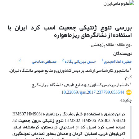
بررسی تنوع ژنتیکی جمعیت اسب کرد ایران با
استفاده از نشانگرهای ریزماهواره
نوع مقاله : مقاله پژوهشی
نویسندگان
2
2
1
مطهره اعلا امجدی
حسن مهربانی یگانه
مصطفی صادقی
1
دانشجوی کارشناسی ارشد، پردیس کشاورزی و منابع طبیعی دانشگاه تهران،
کرج
2
دانشیار، پردیس کشاورزی و منابع طبیعی دانشگاه تهران، کرج
10.22059/ijas.2017.237799.653544
چکیده
در این تحقیق با استفاده از شش نشانگر ریزماهواره
(HMS07, HMS03,
HMS02, HMS06, ASB02, ASB23)
تنوع ژنتیکی درون جمعیت 52
نمونه اسب کرد اصیل که از استان­های کردستان، کرمانشاه، ایلام،
آذربایجان غربی، اصفهان، کرمان و همدان به‌طور تصادفی نمونه‌گیری