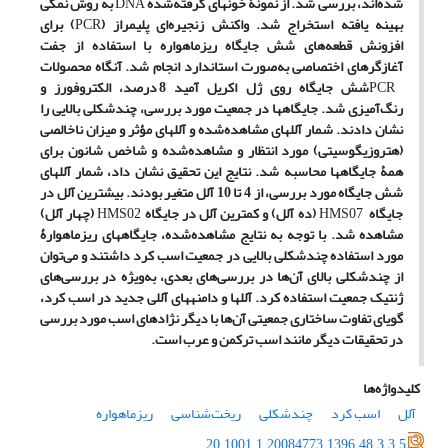
شده‌اند، بررسی شد. از نمونۀ خون
های گرفته‌شده
DNA
به روش
نمکی
بهینه یافته استخراج شد. واکنش زنجیره‌ای پلیمراز (
PCR
) برای
افزونش قطعه‌های شش جایگاه ریزماهواره با استفاده از جفت
آغازگرهای اختصاصی به‌صورت استاندارد انجام شد. آنگاه محصولات
PCR
شش جایگاه روی ژل اکریل آمید 8 درصد، الکتروفورز و
رنگ‌آمیزی شد. جایگاه
ها در جمعیت مورد بررسی، چندشکلی بالایی را
نشان دادند. شمار آلل­های مشاهده‌شده و آلل
های مؤثر و میزان ناخالصی
(هتروزیگوسیتی) مورد انتظار و مشاهده‌شده و شاخص شانون برای
همۀ جایگاه
ها محاسبه شد. نتایج این تحقیق نشان داد، شمار آلل
های
شش جایگاه مورد بررسی،
از 4 تا 10 آلل متغیر بودند. بیشترین آلل در
جایگاه
HMS07
(ده آلل) و کمترین آلل در جایگاه
HMS02
(چهار آلل)
مشاهده شد.
با توجه به نتایج مشاهده‌شده، جایگاه
های ریزماهوارۀ
مورد استفاده چندشکلی بالایی در جمعیت اسب کرد داشتند و می‌توان
از چندشکلی بالای آن‌ها در بررسی‌های بعدی، به‌ویژه در بررسی‌های
ژنتیک جمعیت استفاده کرد. آلل
ها و دامنه
های آللی جدید در اسب کرد،
گویای تفاوت ساختاری جمعیتی آن‌ها با دیگر نژادهای اسب مورد بررسی
در تحقیقات دیگر مانند اسب ترکمن و عرب است.
کلیدواژه‌ها
آلل
اسب کرد
چندشکلی
ریخت‌شناسی
ریزماهواره
20.1001.1.20084773.1396.48.3.3.5