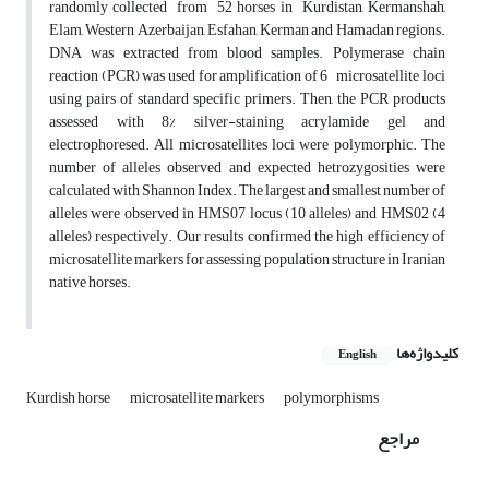
randomly collected from 52 horses in Kurdistan, Kermanshah,
Elam, Western Azerbaijan, Esfahan, Kerman and Hamadan regions.
DNA was extracted from blood samples. Polymerase chain
reaction (PCR) was used for amplification of 6 microsatellite loci
using pairs of standard specific primers. Then, the PCR products
assessed with 8% silver-staining acrylamide gel and
electrophoresed. All microsatellites loci were polymorphic. The
number of alleles observed and expected hetrozygosities were
calculated with Shannon Index. The largest and smallest number of
alleles were observed in HMS07 locus (10 alleles) and HMS02 (4
alleles) respectively. Our results confirmed the high efficiency of
microsatellite markers for assessing population structure in Iranian
native horses.
کلیدواژه‌ها
English
Kurdish horse
microsatellite markers
polymorphisms
مراجع