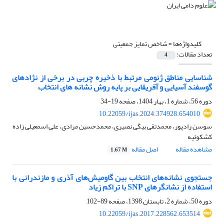
کلیدواژه‌ها =
شاخص تمایز جمعیتی
تعداد مقالات:
4
شناسایی مناطق ژنومی مرتبط با ذخیره چربی در برخی از نژادهای
گوسفند آسیایی و آفریقایی بر پایه روش نشانه های انتخاب
دوره 56، شماره 1، بهار 1404، صفحه
19-34
10.22059/ijas.2024.374928.654010
سوسن رادپور، محمدتقی بیگی نصیری، محمدحسین مرادی، علی اسمعیلی زاده
کشکوئیه
مشاهده مقاله
اصل مقاله
1.67 M
جستجوی نشانه‌های انتخاب بین گاومیش‌های آذری و مازندرانی با
استفاده از نشانگرهای SNP با تراکم زیاد
دوره 50، شماره 2، تابستان 1398، صفحه
89-102
10.22059/ijas.2017.228562.653514