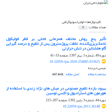
کلیدواژه‌ها =
اولتراسونوگرافی
تعداد مقالات:
3
تأثیر پنج روش مختلف همزمانی فحلی بر قطر فولیکول
تخمک‌ریزی‌کننده، غلظت پروژسترون پس از تلقیح و درصد گیرایی
گاو هلشتاین در تنش حرارتی
دوره 49، شماره 1، بهار 1397، صفحه
33-41
10.22059/ijas.2018.254085.653625
عیسی دیرنده
مشاهده مقاله
اصل مقاله
647.44 K
بهبود بازده تلقیح مصنوعی در میش های نژاد زندی با استفاده از
هورمون های استرادیول و اکسی توسین
دوره 44، شماره 3، پاییز 1392، صفحه
207-215
10.22059/ijas.2013.36148