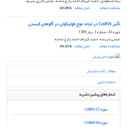
رضا مسعودی، حمید کهرام، احمد زارع‌شحنه، عباس اکبری شریف
مشاهده مقاله
اصل مقاله
183.89 K
تأثیر GnRH در ایجاد موج فولیکولی در گاوهای کیستی
دوره 41، شماره 1، بهار 1389
عیسی دیرنده، حمید کهرام، احمد زارع شحنه
مشاهده مقاله
اصل مقاله
191.02 K
مقالات آماده انتشار
شماره جاری
شماره‌های پیشین نشریه
دوره 57 (1405)
دوره 56 (1404)