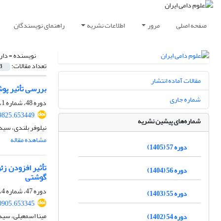
صفحه اصلی
مرور
اطلاعات نشریه
راهنمای نویسندگان
نویسنده =
دار
تعداد مقالات:
3
مقالات آماده انتشار
بررسی تأثیر پوش
شماره جاری
دوره 48، شماره 1، بهار 1396، صفحه
09825.653449
شماره‌های پیشین نشریه
نیلوفر بلندی، سی
مشاهده مقاله
دوره 57 (1405)
تأثیر افزودن ز
دوره 56 (1404)
گوشتی
دوره 47، شماره 4، زمستان 1395، صفحه
دوره 55 (1403)
30905.653345
مینا اسمعیلی، سی
دوره 54 (1402)