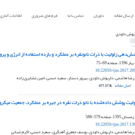
ارسال مقاله
داوران
تماس با ما
فرم های ضروری
اطلاعات آماری
یوش داودی
ش‌دهی زئولیت با ذرات نانونقره بر عملکرد و بازده استفاده ‌از انرژی ‌و پ
69-75
10.22059/ijas.2017.2
درضا هاشمی، داریوش داودی، بهروز دستار، سعید حسنی، امین عشایری زاده
اصل مقاله
477.57 K
ئولیت پوشش داده‌شده با نانو ذرات نقره در جیره بر عملکرد، جمعیت میک
579-588
10.22059/ijas.2017.1
درضا هاشمی، داریوش داودی، یوسف جعفری آهنگری، سعید حسنی، اکرم شبانی