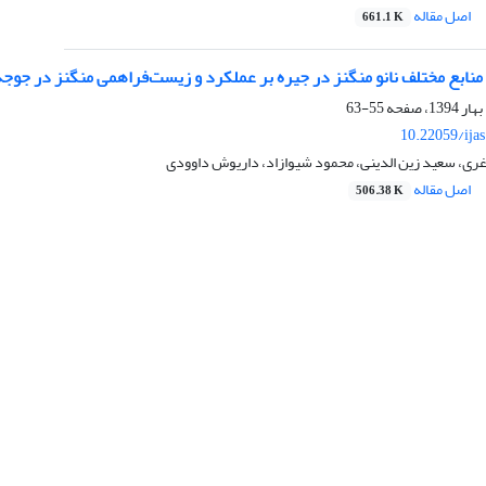
اصل مقاله
661.1 K
ز منابع مختلف نانو منگنز در جیره بر عملکرد و زیست‌فراهمی منگنز در جوج
55-63
10.22059/ija
زاغری، سعید زین الدینی، محمود شیوازاد، داریوش داوودی
اصل مقاله
506.38 K