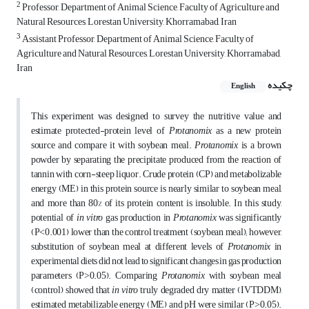
2
Professor, Department of Animal Science, Faculty of Agriculture and
Natural Resources, Lorestan University, Khorramabad, Iran
3
Assistant Professor, Department of Animal Science, Faculty of
Agriculture and Natural Resources, Lorestan University, Khorramabad,
Iran
چکیده
English
This experiment was designed to survey the nutritive value and
estimate protected-protein level of
Protanomix
as a new protein
source and compare it with soybean meal.
Protanomix
is a brown
powder by separating the precipitate produced from the reaction of
tannin with corn-steep liquor. Crude protein (CP) and metabolizable
energy (ME) in this protein source is nearly similar to soybean meal,
and more than 80% of its protein content is insoluble. In this study,
potential of
in vitro
gas production in
Protanomix
was significantly
(P˂0.001) lower than the control treatment (soybean meal); however,
substitution of soybean meal at different levels of
Protanomix
in
experimental diets did not lead to significant changes in gas production
parameters (P˃0.05). Comparing
Protanomix
with soybean meal
(control) showed that
in vitro
truly degraded dry matter (IVTDDM),
estimated metabilizable energy (ME) and pH were similar (P˃0.05).