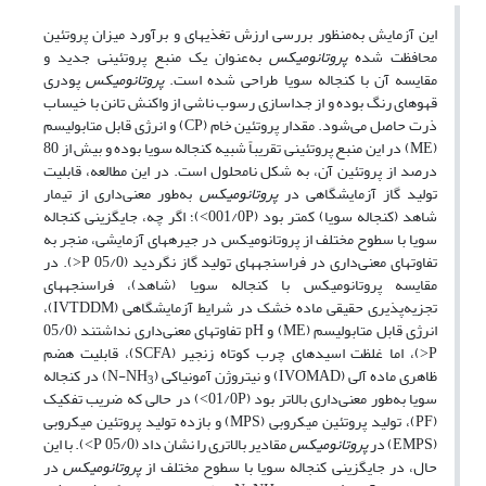
این آزمایش به‌منظور بررسی ارزش تغذیه­ای و برآورد میزان پروتئین
محافظت شده
پروتانومیکس
به‌عنوان یک منبع پروتئینی جدید و
مقایسه آن با کنجاله سویا طراحی شده است.
پروتانومیکس
پودری
قهوه­ای رنگ بوده و از جداسازی رسوب ناشی از واکنش تانن­ با خیساب
ذرت حاصل می‌شود. مقدار پروتئین خام (CP) و انرژی قابل­ متابولیسم
(ME) در این منبع پروتئینی تقریباً شبیه کنجاله سویا بوده و بیش از 80
درصد از پروتئین آن، به شکل نامحلول است. در این مطالعه، قابلیت
تولید گاز آزمایشگاهی در
پروتانومیکس
به‌طور معنی‌داری از تیمار
شاهد (کنجاله سویا) کمتر بود (001/0P˂)؛ اگر چه، جایگزینی کنجاله
سویا با سطوح مختلف از پروتانومیکس در جیره­های آزمایشی، منجر به
تفاوت­های معنی‌داری در فراسنجه­های تولید گاز نگردید (05/0 P˃). در
مقایسه پروتانومیکس با کنجاله سویا (شاهد)، فراسنجه­های
تجزیه‌پذیری حقیقی ماده خشک در شرایط آزمایشگاهی (IVTDDM)،
انرژی قابل متابولیسم (ME) و pH تفاوت­های معنی‌داری نداشتند (05/0
P˃)، اما غلظت اسیدهای چرب کوتاه زنجیر (SCFA)، قابلیت هضم
ظاهری ماده آلی (IVOMAD) و نیتروژن آمونیاکی (N-NH
) در کنجاله
3
سویا به‌طور معنی‌داری بالاتر بود (01/0P˂) در حالی که ضریب تفکیک
(PF)، تولید پروتئین میکروبی (MPS) و بازده تولید پروتئین میکروبی
(EMPS) در
پروتانومیکس
مقادیر بالاتری را نشان داد (05/0 P˂). با این
حال، در جایگزینی کنجاله سویا با سطوح مختلف از
پروتانومیکس
در