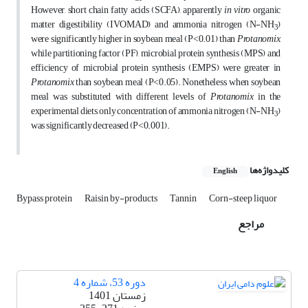
However, short chain fatty acids (SCFA), apparently
in vitro
organic
matter digestibility (IVOMAD) and ammonia nitrogen (N-NH
)
3
were significantly higher in soybean meal (P˂0.01) than
Protanomix
,
while partitioning factor (PF), microbial protein synthesis (MPS) and
efficiency of microbial protein synthesis (EMPS) were greater in
Protanomix
than soybean meal (P˂0.05). Nonetheless, when soybean
meal was substituted with different levels of
Protanomix
in the
experimental diets, only concentration of ammonia nitrogen (N-NH
)
3
was significantly decreased (P˂0.001).
کلیدواژه‌ها
English
Bypass protein
Raisin by-products
Tannin
Corn-steep liquor
مراجع
دوره 53، شماره 4
زمستان 1401