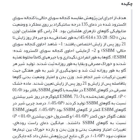
چکیده
هدف از اجرای این پژوهش مقایسه کنجاله سویای حلالی با کنجاله سویای
اکسترود شده در دمای 135 درجه سانتی­گراد بر روی عملکرد و وضعیت
متابولیکی گاوهای تازه­زای هلشتاین بود. 24 راس گاو هلشتاین (وزن
بدن ± SD؛ 33/28 ± 45/614) به طور تصادفی به دو جیره از روز زایش تا
21 روز پس از زایش اختصاص یافتند: 1- شاهد (حاوی کنجاله سویای
حلالی؛ SSBM) و 2- آزمایشی (حاوی کنجاله سویای اکسترود شده؛
ESBM). گاوها به طور انفرادی نگهداری و با جیره­های کاملاً مخلوط تغذیه
شدند و خوراک مصرفی و بقایا به طور روزانه ثبت شدند. تولید شیر هر
گاو به طور روزانه ثبت شد و نمونه­گیری از شیر به طور هفتگی جهت
تعیین ترکیبات شیر انجام شد. وزن بدن و امتیاز وضعیت بدنی گاوها
بلافاصله پس از زایش و 21 روز پس از زایش تعیین شدند. ماده خشک
مصرفی در گاوهای ESBM در مقایسه با گاوهای SSBM بالاتر بود (01/0
˂
P
). گاوهای تغذیه‌شده با ESBM، 71/3 کیلوگرم در روز شیر بیشتری
نسبت به گاوهای SSBM تولید کردند (05/0
P
<). درصد چربی شیر در
گاوهای ESBM کم­تر از گاوهای SSBM بود (05/0
P
<). گاوهای ESBM
غلظت گلوکز خون کمتر (01/0
P<
) و کلسترول خون بیشتری (01/0 ˂
P
)
نسبت به گاوهای SSBM داشتند. میانگین دمای راست روده‌ای،
تغییرات امتیاز وضعیت بدنی و وزن بدن و بازده خوراک بین تیمارها
متفاوت نبود (1/0
P
>). در کل، نتایج این پژوهش نشان داد که جایگزین