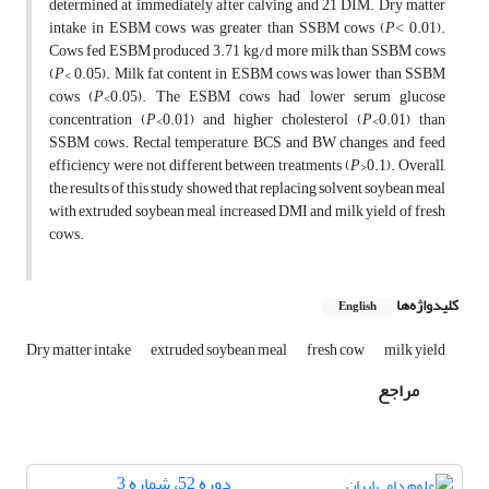
determined at immediately after calving and 21 DIM. Dry matter
intake in ESBM cows was greater than SSBM cows (
P
˂ 0.01).
Cows fed ESBM produced 3.71 kg/d more milk than SSBM cows
(
P
< 0.05). Milk fat content in ESBM cows was lower than SSBM
cows (
P
<0.05). The ESBM cows had lower serum glucose
concentration (
P
<0.01) and higher cholesterol (
P
<0.01) than
SSBM cows. Rectal temperature, BCS and BW changes, and feed
efficiency were not different between treatments (
P
>0.1). Overall,
the results of this study showed that replacing solvent soybean meal
with extruded soybean meal increased DMI and milk yield of fresh
cows.
کلیدواژه‌ها
English
Dry matter intake
extruded soybean meal
fresh cow
milk yield‎
مراجع
دوره 52، شماره 3