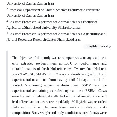
University of Zanjan, Zanjan, Iran
2
Professor, Department of Animal Science, Faculty of Agriculture,
University of Zanjan, Zanjan, Iran
3
Assistant Professor, Department of Animal Sciences, Faculty of
Agriculture, Shahrekord University, Shahrekord, Iran
4
Assistant Professor, Department of Animal Sciences, Agriculture and
Natural Resources Research Center, Shahrekord, Iran
چکیده
English
The objective of this study was to compare solvent soybean meal
with extruded soybean meal at 135°C on performance and
metabolic status of fresh Holstein cows. Twenty-four Holstein
cows (BW± SD; 614.45± 28.33) were randomly assigned to 1 of 2
experimental treatments from caving until 21 days in milk: 1-
control (containing solvent soybean meal; SSBM) and 2-
experimental (containing extruded soybean meal; ESBM). Cows
were housed in individual stalls, fed with total mixed ration, and
feed offered and ort were recorded daily. Milk yield was recorded
daily and milk sampls were taken weekly to determine its
composition. Body weight and body condition score of cows were