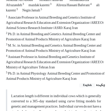
3
3
4
Afrazandeh
mazdak kazemi
Alireza Hassani Baferani
ali
3
5
kazemi
Negin Jamali
1
Associate Professor in Animal Breeding and Genetics, Institute of
Agricultural Research, Education and ‎Extension Organization (AREEO),
Animal Science Research Institute (ASRI), Karaj, Iran
2
Ph.D. in Animal Breeding and Genetics, Animal Breeding Center and
Promotion of Animal Products, Ministry of ‎Agriculture, Karaj, Iran
3
M. Sc. in Animal Breeding and Genetics, Animal Breeding Center and
Promotion of Animal Products, Ministry of Agriculture, ‎Karaj, Iran
4
Assistant Professor in Animal Breeding and Genetics, Institute of
Agricultural Research, Education and Extension Organization ‎‎(AREEO),
Ministry of Agriculture, Tehran, Iran
5
Ph.D. in Animal Physiology, Animal Breeding Center and Promotion of
Animal Products, Ministry of Agriculture, Karaj, Iran
چکیده
English
Lactation length is different in individual cows, which is generally
converted to a 305-day standard using curve fitting models for
genetic and management practices. Individual curves do not have a