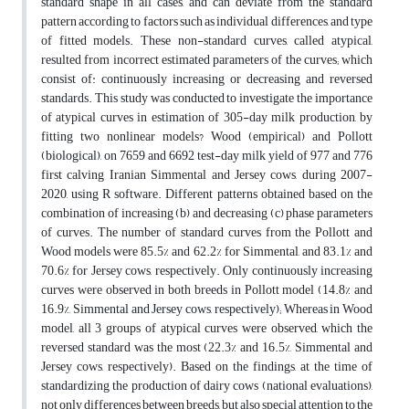
standard shape in all cases, and can deviate from the standard
pattern according to factors such as individual differences, and type
of fitted models. These non-standard curves, called atypical,
resulted from incorrect estimated parameters of the curves; which
consist of: continuously increasing or decreasing and reversed
standards. This study was conducted to investigate the importance
of atypical curves in estimation of 305-day milk production, by
fitting two nonlinear models? Wood (empirical) and Pollott
(biological), on 7659 and 6692 test-day milk yield of 977 and 776
first calving Iranian Simmental and Jersey cows, during 2007-
2020, using R software. Different patterns obtained based on the
combination of increasing (b) and decreasing (c) phase parameters
of curves. The number of standard curves from the Pollott and
Wood models were 85.5% and 62.2% for Simmental, and 83.1% and
70.6% for Jersey cows, respectively. Only continuously increasing
curves were observed in both breeds in Pollott model (14.8% and
16.9%, Simmental and Jersey cows, respectively); Whereas in Wood
model, all 3 groups of atypical curves were observed, which the
reversed standard was the most (22.3% and 16.5%, Simmental and
Jersey cows, respectively). Based on the findings, at the time of
standardizing the production of dairy cows (national evaluations),
not only differences between breeds, but also special attention to the