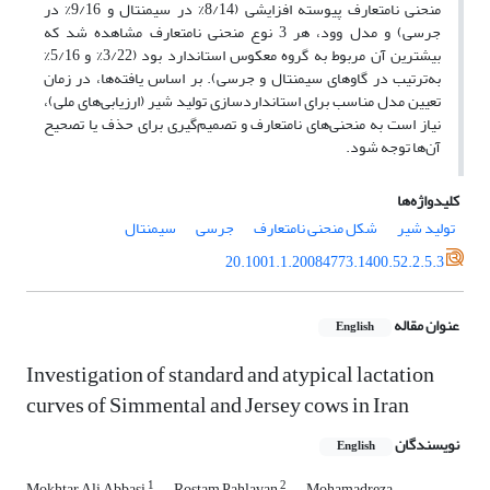
منحنی نامتعارف پیوسته افزایشی (8/14% در سیمنتال و 9/16% در
جرسی) و مدل وود، هر 3 نوع منحنی نامتعارف مشاهده شد که
بیشترین آن مربوط ‌به گروه معکوس استاندارد بود (3/22% و 5/16%
به‌ترتیب در گاوهای سیمنتال و جرسی). بر اساس یافته‌ها، در زمان
تعیین مدل مناسب‌ برای استانداردسازی تولید شیر (ارزیابی‌های ملی)،
نیاز است به منحنی‌های نامتعارف و تصمیم‌گیری برای حذف یا تصحیح
آن‌ها توجه شود.
کلیدواژه‌ها
تولید شیر
شکل منحنی نامتعارف
جرسی
سیمنتال
20.1001.1.20084773.1400.52.2.5.3
عنوان مقاله
English
Investigation of standard and atypical lactation
curves of Simmental and Jersey ‎cows in Iran
نویسندگان
English
1
2
Mokhtar Ali Abbasi
Rostam Pahlavan
Mohamadreza