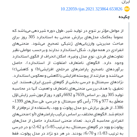
ایران
10.22059/ijas.2021.323864.653826
چکیده
از عوامل مؤثر بر تنوع در تولید شیر، طول دوره شیردهی می‌باشد که
عموماً به‌کمک مدل‌های برازش منحنی به‌ استاندارد 305 روز برای
مباحث مدیریتی وارزیابی‌های ژنتیکی تصحیح می‌شود. منحنی‌های
انفرادی در همه موارد، شکل استاندارد ندارند و برحسب عواملی نظیر
تفاوت‌های فردی، نوع مدل وغیره، امکان انحراف از الگوی استاندارد
وجود دارد. الگوهای نامتعارف (متفاوت ‌از استاندارد)، حاصل
برآوردهای ناصحیح پارامترهای مرحله‌ی افزایشی(b) و کاهشی(c)
می‌باشند و عبارتند از پیوسته‌ افزایشی یا کاهشی و معکوس استاندارد.
نژادهای سیمنتال و جرسی بخشی از گاوهای شیری ایران هستند. این
تحقیق، با هدف بررسی منحنی‌های نامتعارف و اهمیت آنها در محاسبه
تولید 305 روز، بر اساس 7659 و 6692 رکورد روزآزمون شیر زایش اوّل
متعلّق به 977 و 776 رأس گاو سیمنتال و جرسی، طی سال‌های 1399-
1386، از طریق برازش دو مدل پولوت و وود، بااستفاده از نرم‌افزار R
انجام شد. الگوهای مختلف، بر اساس ترکیب پارامترهای b و c منحنی‌های
انفرادی محاسبه گردید. تعداد منحنی استاندارد حاصل از مدل‌های
پولوت و وود در گاوهای سیمنتال، به ترتیب 5/85% و 2/62% و در جرسی
به ترتیب 1/83% و 6/70% بودند. در هر دو نژاد در مدل پولوت، فقط