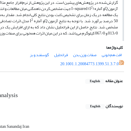
2
آزمون Qو آماره I-squared (I
یک مطالعه در یک زمان برای تشخیص ثابت بودن نتایج کلی انجام شد. مقدار به‌دست‌آمده آزمون Q برای تمام صفات معنی‌دار شد
2
50 درصد برآورد شد. با توجه به نتایج آزمون Qو آماره I
013/0 و 067/0 کیلوگرم می‌باشد، که در این میان اثرات همخونی برای صفات وزن تولد و وزن شیرگیری معنی‌دار (05/0>p) شد.
کلیدواژه‌ها
افت هم‌خونی
صفات وزن بدن
فراتحلیل
گوسفند و بز
20.1001.1.20084773.1399.51.3.7.0
عنوان مقاله
English
analysis
نویسندگان
English
tan, Sanandaj, Iran