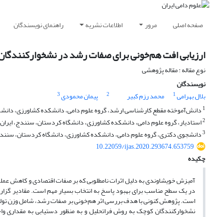
صفحه اصلی
مرور
اطلاعات نشریه
راهنمای نویسندگان
ارزیابی افت هم‌خونی برای صفات رشد در نشخوارکنندگان 
نوع مقاله : مقاله پژوهشی
نویسندگان
3
2
1
بلال بهرامی
محمد رزم کبیر
پیمان محمودی
1
دانش‌آموخته مقطع کارشناسی ارشد، گروه علوم دامی، دانشکده کشاورزی، دانشگا
2
استادیار، گروه علوم دامی، دانشکده کشاورزی، دانشگاه کردستان، سنندج، ایران
3
دانشجوی دکتری، گروه علوم دامی، دانشکده کشاورزی، دانشگاه کردستان، سنندج
10.22059/ijas.2020.293674.653759
چکیده
آمیزش خویشاوندی به دلیل اثرات نامطلوبی که بر صفات اقتصادی و کاهش عملک
در یک سطح مناسب برای بهبود پاسخ به انتخاب بسیار مهم است. مقادیر گزا
نشخوارکنندگان کوچک به روش فراتحلیل و به منظور دستیابی به مقداری واحد 