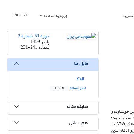
 نشریه
ورود به سامانه
ENGLISH
دوره 51، شماره 3
پاییز 1399
صفحه
231-241
فایل ها
XML
اصل مقاله
1.12 M
سابقه مقاله
یزش خویشاوندی
 متفاوت بوده
هم رسانی
است. پژوهش کنونی با هدف بررسی اثر هم‌خونی بر صفات رشد، شامل وزن تولد (BW)، وزن شیرگیری (WW)، وزن 6 ماهگی (6MW)، وزن 9 ماهگی (9MW) و وزن یک‌سالگی (YW) در
ی ادغام نتایج