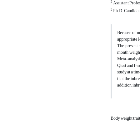
2
Assistant Profes
3
Ph.D. Candidate,
Because of un
appropriate l
The present 
month weight
Meta-analysis
Qtest and I-s
study at a ti
that the inb
addition, inb
Body weight trai