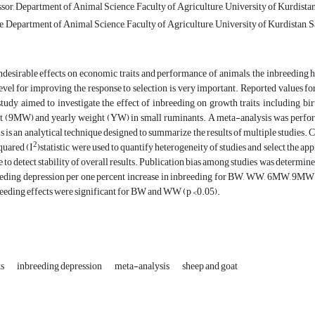
sor, Department of Animal Science, Faculty of Agriculture, University of Kurdistan,
 Department of Animal Science, Faculty of Agriculture, University of Kurdistan, S
desirable effects on economic traits and performance of animals, the inbreeding h
evel for improving the response to selection is very important. Reported values fo
study aimed to investigate the effect of inbreeding on growth traits, including
 (9MW) and yearly weight (YW) in small ruminants. A meta-analysis was performe
 is an analytical technique designed to summarize the results of multiple studies
2
quared (I
)statistic were used to quantify heterogeneity of studies and select the a
me to detect stability of overall results. Publication bias among studies was determin
reeding depression per one percent increase in inbreeding for BW, WW, 6MW, 9MW 
reeding effects were significant for BW and WW (p <0.05).
sheep and goat
meta-analysis
inbreeding‎‏ ‏depression
ts