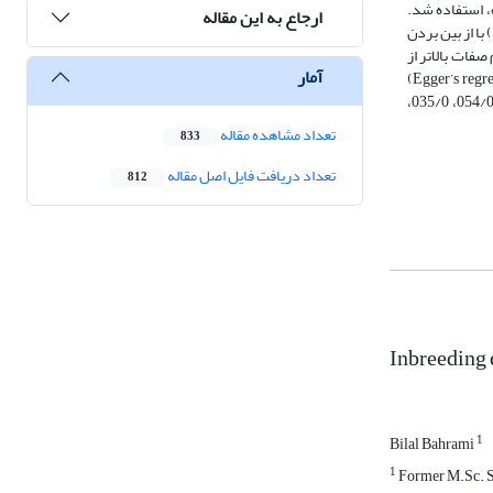
Compreh) برای واکاوی داده‌های 22 مطالعه جمع‌آوری شده، استفاده شد.
ارجاع به این مقاله
) جهت مشخص کردن ناهمگنی میان مطالعات و انتخاب مدل مناسب آنالیز مورد استفاده قرار گرفت. همچنین آنالیز حساسیت (Sensitivity) با از بین بردن
صفات بالاتر از
آمار
مدل اثرات تصادفی در واکاوی داده‌ها استفاده شد. اریبی انتشار مطالعات با آزمون تابعیت ایگر (Egger’s regression test)
مشخص شد. نتایج حاصل از این فراتحلیل نشان داد که به ازای افزایش یک درصد هم‌خونی، افت ناشی از هم‌خونی برای صفات مورد مطالعه به ترتیب برابر با 005/0، 054/0، 035/0،
تعداد مشاهده مقاله
833
تعداد دریافت فایل اصل مقاله
812
Inbreeding 
1
Bilal Bahrami
1
Former M.Sc. Stu