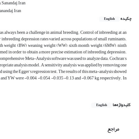
 Sanandaj, ‎Iran
anandaj, Iran
چکیده
English
as always been a challenge in animal breeding. Control of inbreeding at an
r inbreeding depression rates varied across populations of small ruminants.
 birth weight (BW), weaning weight (WW), sixth month weight (6MW), ninth
d in order to obtain a more precise estimation of inbreeding depression.
. Comprehensive Meta-Analysis software was used to analyze data. Cochran’s
ppropriate analysis model. A sensitivity analysis was applied by removing one
ed using the Egger’s regression test. The results of this meta-analysis showed
and YW were -0.004, -0.054, -0.035 -0.13 and -0.067 kg, respectively. In
کلیدواژه‌ها
English
مراجع