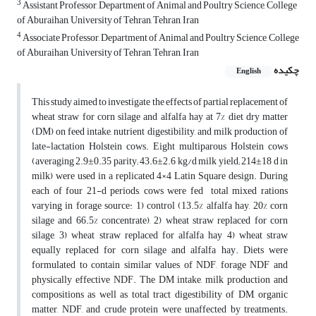
3
Assistant Professor, Department of Animal and Poultry Science, College
of ‎Aburaihan, University of Tehran, Tehran, Iran‎
4
Associate Professor, Department of Animal and Poultry Science, College
of Aburaihan, University of Tehran, Tehran, Iran‎
چکیده
English
This study aimed to investigate the effects of partial replacement of
wheat straw for corn silage and alfalfa hay at 7% diet dry matter
(DM) on feed intake, nutrient digestibility, and milk production of
late-lactation Holstein cows. Eight multiparous Holstein cows
(averaging 2.9±0.35 parity; 43.6±2.6 kg/d milk yield; 214±18 d in
milk) were used in a replicated 4×4 Latin Square design. During
each of four 21-d periods, cows were fed total mixed rations
varying in forage source: 1) control (13.5% alfalfa hay, 20% corn
silage and 66.5% concentrate), 2) wheat straw replaced for corn
silage, 3) wheat straw replaced for alfalfa hay 4) wheat straw
equally replaced for corn silage and alfalfa hay. Diets were
formulated to contain similar values of NDF, forage NDF and
physically effective NDF. The DM intake, milk production and
compositions as well as total tract digestibility of DM, organic
matter, NDF, and crude protein were unaffected by treatments.