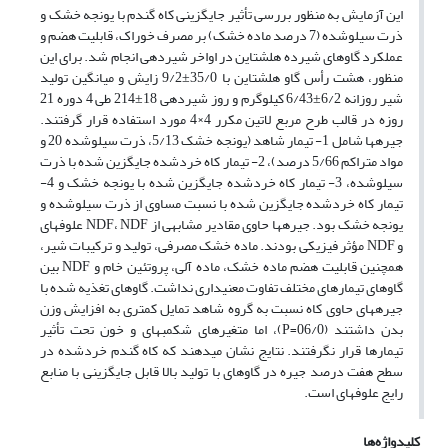
این آزمایش به منظور بررسی تأثیر جایگزینی کاه گندم با یونجه خشک و
ذرت سیلوشده (7 درصد ماده خشک) بر­ مصرف خوراک، قابلیت هضم و
عملکرد گاوهای شیرده هلشتاین در اواخر شیردهی انجام شد. برای این
منظور، هشت رأس گاو هلشتاین با 35/0±9/2 زایش و میانگین تولید
شیر روزانه 6/2±6/43 کیلوگرم و روز شیردهی 18±214 طی 4 دوره 21
روزه در قالب طرح مربع لاتین مکرر 4×4 مورد استفاده قرار گرفتند.
جیره­ها شامل 1- تیمار شاهد (یونجه خشک 5/13، ذرت سیلوشده 20 و
مواد متراکم 5/66 درصد)، 2- تیمار کاه خردشده جایگزین شده با ذرت
سیلوشده، 3- تیمار کاه خردشده جایگزین شده با یونجه خشک و 4-
تیمار کاه خردشده جایگزین شده با نسبت مساوی از ذرت سیلوشده و
یونجه خشک بود. جیره­ها حاوی مقادیر مشابهی از NDF، NDF علوفه­ای
و NDF مؤثر فیزیکی بودند. ماده خشک مصرفی، تولید و ترکیبات شیر،
همچنین قابلیت هضم ماده خشک، ماده آلی، پروتئین خام و NDF بین
گاوهای تیمارهای مختلف تفاوت معنی­داری نداشت. گاوهای تغذیه شده با
جیره­های حاوی کاه نسبت به گروه شاهد تمایل کمتری به افزایش وزن
بدن داشتند (06/0=P)، اما متغیرهای شکمبه­ای و خون تحت تأثیر
تیمارها قرار نگرفتند. نتایج نشان می­دهند که کاه گندم خردشده در
سطح هفت درصد جیره در گاوهای با تولید بالا قابل جایگزینی با منابع
رایج علوفه­ای است.
کلیدواژه‌ها