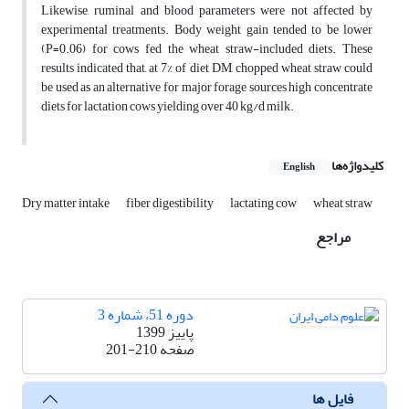
Likewise, ruminal and blood parameters were not affected by
experimental treatments. Body weight gain tended to be lower
(P=0.06) for cows fed the wheat straw-included diets. These
results indicated that, at 7% of diet DM, chopped wheat straw could
be used as an alternative for major forage sources high concentrate
diets for lactation cows yielding over 40 kg/d milk.
کلیدواژه‌ها
English
Dry matter intake
fiber digestibility
lactating cow
wheat straw
مراجع
دوره 51، شماره 3
پاییز 1399
صفحه
201-210
فایل ها