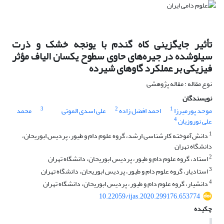
تأثیر جایگزینی کاه گندم با یونجه خشک و ذرت
سیلوشده در جیره‌های حاوی سطوح یکسان الیاف ‏مؤثر
فیزیکی بر عملکرد گاوهای شیرده
نوع مقاله : مقاله پژوهشی
نویسندگان
3
2
1
موحد پورمیرزا
احمد افضل‌ زاده
علی اسدی الموتی
محمد
4
علی نوروزیان
1
دانش‌آموخته کارشناسی ارشد، گروه علوم دام و طیور، پردیس ابوریحان،
دانشگاه تهران
2
استاد، گروه علوم دام و طیور، پردیس ابوریحان، دانشگاه تهران
3
استادیار، گروه علوم دام و طیور، پردیس ابوریحان، دانشگاه تهران
4
دانشیار، گروه علوم دام و طیور، پردیس ابوریحان، دانشگاه تهران
10.22059/ijas.2020.299176.653774
چکیده