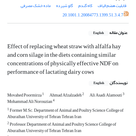
قابلیت هضم الیاف
کاه گندم
گاو شیرده
ماده خشک مصرفی
20.1001.1.20084773.1399.51.3.4.7
عنوان مقاله
English
Effect of replacing wheat straw with alfalfa hay
and corn silage in the diets ‎containing similar
concentrations of physically effective NDF on
performance of‏ ‏lactating dairy cows
نویسندگان
English
1
2
3
Movahed Poormirza
Ahmad Afzalzadeh
Ali Asadi Alamouti
4
Mohammad Ali Norouzian
1
Former M.Sc. Department of Animal and Poultry Science, College ‎of
Aburaihan, University of Tehran, Tehran, Iran‎
2
Professor, Department of Animal and Poultry Science, College of
Aburaihan, University of Tehran, Tehran, Iran‎