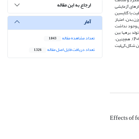
ارجاع به این مقاله
افتند. تیمارهای آزمایشی
 سولفاته، 12=n) و جیره پایه بعلاوه شکل کی‌لیت با گلایسین
ی، وزن بدن، امتیاز
آمار
 روی غلظت­ متابولیت­های سرمی وجود نداشت
ت نسبت به تیمار شاهد تمایـل به افزایش داشت (07/0=P). میانگین وزن تولد بره­ها بین
تعداد مشاهده مقاله
تیمارهای آزمایشی مشابه بود، اما وزن نهایی بره‌ها در 35 روزگی در میش‌های تغذیه شده با تیمار گلایسینات نسبت به تیمارهای سولفاته و شاهد بیش‌تر بود (05/0=P). هم‌چنین،
1,043
ته و شاهد تمایل به افزایش داشت (07/0=P). در مجموع، خوراندن شکل کی‌لیت
تعداد دریافت فایل اصل مقاله
1,326
Effects of 