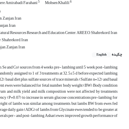
5
6
ere Amirabadi Farahani
Mohsen Khalili
n
, Zanjan, Iran
anjan, Iran
Assistant Professor, Department of Animal Science, Chaharmahal and Bakhtiari Agricultural and Natural‏ ‏Resources Research and ‎Education Center, AREEO, Shahrekord, Iran
, Shahrekord, Iran
an, Zanjan, Iran
چکیده
English
, Mn, Se and Co) sources from 4 weeks pre- lambing until 5 week post-lambing
andomly assigned to 1 of 3 treatments at 32.5±5 d before expected lambing
, basal diet plus sulfate sources of trace minerals (Sulfate, n=12) and basal
tment, ewes were balanced for fetal number, body weight (BW), Body condition
trum and milk yield and milk composition were not affected by treatments
dency (P=0.07) to increase in serum glucose concentrations pre-lambing for
 weight of lambs was similar among treatments, but lambs BW from ewes fed
verage daily gain (ADG) of lambs from Glycinate ewes tended to be greater at
minerals per- and post-lambing Ashari ewes improved growth performance of