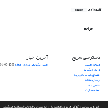
کلیدواژه‌ها
English
مراجع
دسترسی سریع
آخرین اخبار
صفحه اصلی
امتیاز تشویقی داوران مجله
1393-09-01
درباره نشریه
اعضای هیات تحریریه
ارسال مقاله
تماس با ما
نقشه سایت
سامانه مدیریت نشریات علمی.
طراحی و پیاده سازی از
سیناوب
این وب سایت از کوکی ها برای اطمینان از ارائه بهترین خدمات استفاده می کند.