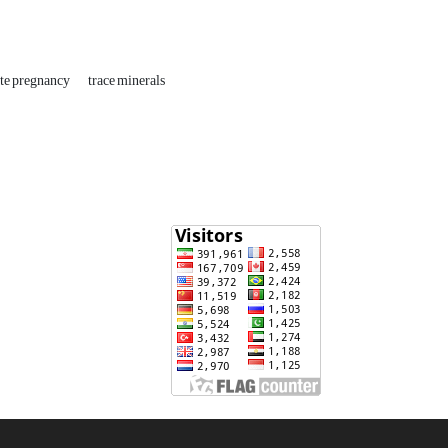
ate pregnancy
trace minerals‎