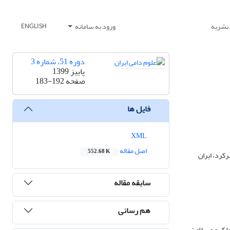
 نشریه
ورود به سامانه
ENGLISH
دوره 51، شماره 3
پاییز 1399
صفحه
183-192
فایل ها
XML
اصل مقاله
552.68 K
کرد، ایران
سابقه مقاله
هم رسانی
ت) از 5 هفته پیش از زایش تا 5 هفته پس از زایش بر عملکرد و سلامت