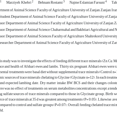
1
2
3
4
Marziyeh ‎ Khebri
Behnam Rostami
Najme Eslamian Farsuni
Tah
tment of Animal Science, Faculty of Agriculture, University of Zanjan, Zanjan, Ira
udent, Department of Animal Science, Faculty of Agriculture, ‎University of Zanjan
sor, Department of Animal Science, Faculty of Agriculture, University of Zanjan, ‎Z
ssor, Department of Animal Sciences, Faculty of Agriculture, Shahrekord University
searcher, Department of Animal Science, Faculty of Agriculture, University of Zanj
is study was to investigate the effects of feeding different trace minerals (Zn, Cu
ce and health of Afshari ewes and lambs. Thirty six pregnant Afshari ewes were r
ental treatments were basal diet without supplemental trace minerals (Control, n=12)
anic sources of trace minerals chelating to Glycine (Glycinate, n=12). In each trea
and expected lambing date. Dry matter intake, BW, BCS and their changes, colos
re was no effect of treatments on serum metabolites concentrations, except a ten
ng sulfate sources of trace minerals compared to those in Glycinate group. Birth
rce of trace minerals at 35 d was greatest among treatments (P= 0.05). Likewise, a
ompared to control and sulfate groups (P=0.07). Overall, feeding chelated trace 
0d.