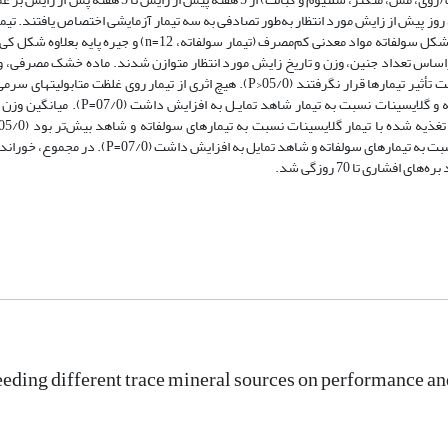
میش‌ها و بره‌های افشاری بود. سی و شش رأس میش افشاری آبستن از 5±5/32 روز پیش از زایش مورد انتظار به‌طور تصادفی به سه تیمار آزمایشی اختصاص ی
شامل جیره پایه فاقد مکمل معدنی کم‌مصرف (شاهد، 12=n)، جیره پایه بعلاوه شکل سولفاته مواد معدنی کم‌مصرف (تیمار
=n) بودند. حیوانات در هر تیمار براساس تعداد جنین، وزن و تاریخ زایش مورد انتظار متوازن شدند. ماده خشک مصرف
وضعیت بدنی و تغییرات آنها، تولید آغوز، تولید شیر و ترکیبات شیر میش‌ها تحت تأثیر تیمارها قرار نگرفتند (05/0<P). هیچ اثری از تیمار
(05/0P>)، به استثنای غلظت گلوکز سرمی پیش از بره‌زایی که در تیمار سولفاته و گلایسینا
افزایش وزن روزانه در 35 و 70 روزگی بره‌های متولد شده در تیمار گلایسینات نسبت به تیمارهای سولفا
اری تا 70 روزگی شد.
feeding different trace mineral sources on performance an