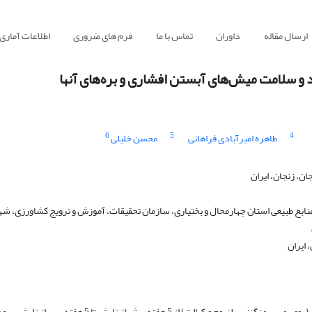
ارسال مقاله
داوران
تماس با ما
فرم های ضروری
اطلاعات آماری
 سلامت میش‌های آبستن افشاری و ‏بره‌های آنها ‏
6
5
4
طاهره امیرآبادی فراهانی
محسن خلیلی
، زنجان، ‏ایران
ع طبیعی استان چهارمحال و بختیاری، ‏سازمان تحقیقات، آموزش و ترویج کشاورزی، شهر
 ایران
هدف از پژوهش حاضر بررسی اثر خوراندن منابع متفاوت مواد معدنی کم‌مصرف (روی، مس، منگنز، سلنیوم و کبال