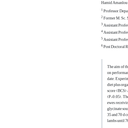
Hamid Amanlou
1
Professor, Depar
2
Former M. Sc. St
3
Assistant Profes
4
5
Assistant Profe
6
Post Doctoral Re
The aim of th
on performan
date. Experim
diet plus org
score (BCS) 
(P>0.05). The
ewes receivi
glycinate sou
35 and 70 d c
lambs until 7