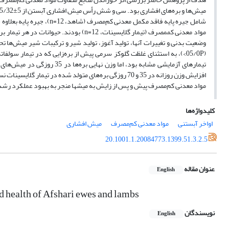
مواد معدنی کم­مصرف (تیمار گلایسینات، 12
مواد معدنی کم‌مصرف پیش و پس از زایش به میش­ها منجر به بهبود عملکرد رشد بره‌های افش
کلیدواژه‌ها
اواخر آبستنی
مواد معدنی کم‌مصرف
میش افشاری
20.1001.1.20084773.1399.51.3.2.5
عنوان مقاله
English
d health of ‎Afshari ewes and lambs
نویسندگان
English