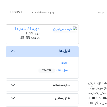
 نشریه
ورود به سامانه
ENGLISH
دوره 51، شماره 1
بهار 1399
صفحه
45-55
فایل ها
XML
اصل مقاله
784.7 K
1 در ایستگاه پرورش و اصلاح نژاد بز کرکی رائینی برای ارزیابی صفات تولیدمثلی 1312 رأس بز ماده نژاد کرکی
سابقه مقاله
ز هر بز مولّد،
دصفتی یک‌طرفه
هم رسانی
براساس دانش پیشین و چندصفتی براساس الگوریتم جستجوی IC با استفاده از رویکرد بیزین بر داده‌ها برازش داده شدند. مقایسه مدل‌های مذکور با معیار انحراف اطلاعات (DIC)،
میانگین مربعات خطا (MSE) و همبستگی پیرسون بین مقادیر مشاهده‌شده و پیش‌بینی‌شده () نشان داد مدل چندصفتی براساس الگوریتم جستجوی IC نسبت به دو مدل دیگر DIC