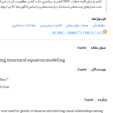
کمتر و برای کلیه صفات MSE کمتر و بیشتری دارد که بر م
تحت مدل‌های چندصفتی استاندارد و چندصفتی براساس الگوریتم IC نیز لزوم توجه به روابط علّی میان صفات برای دستیابی به رتبه‌بندی صحیح دام‌های مولد را نشان داد.
کلیدواژه‌ها
روابط علّی
صفات تولیدمثلی
قابلیت پیش‌بینی
معادلات ساختاری
20.1001.1.20084773.1399.51.1.6.5
عنوان مقاله
English
ing structural ‎equation modeling
نویسندگان
English
1
dbari
t, Iran
چکیده
English
n were used for genetic evaluation and inferring causal relationships among