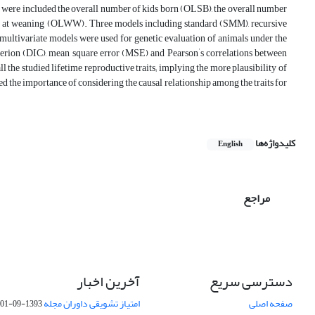
ts were included the overall number of kids born (OLSB), the overall number
ight at weaning (OLWW). Three models including standard (SMM), recursive
ultivariate models were used for genetic evaluation of animals under the
'
terion (DIC), mean square error (MSE) and Pearson
s correlations between
 the studied lifetime reproductive traits; implying the more plausibility of
e importance of considering the causal relationship among the traits for
کلیدواژه‌ها
English
مراجع
دسترسی سریع
آخرین اخبار
صفحه اصلی
امتیاز تشویقی داوران مجله
1393-09-01