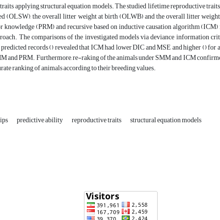
traits applying structural equation models. The studied lifetime reproductive trai
ed (OLSW), the overall litter weight at birth (OLWB) and the overall litter we
or knowledge (PRM) and recursive based on inductive causation algorithm (ICM) m
roach. The comparisons of the investigated models via deviance information cri
predicted records () revealed that ICM had lower DIC and MSE and higher () for all
 and PRM. Furthermore, re-raking of the animals under SMM and ICM confirmed th
rate ranking of animals according to their breeding values.
hips
predictive ability
reproductive traits
structural equation models