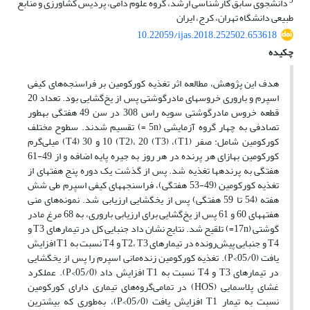
5
دانشجوی سابق کارشناسی ارشد، گروه علوم دامی، پردیس کشاورزی و منابع
طبیعی دانشگاه تهران، کرج، ایران
10.22059/ijas.2018.252502.653618
چکیده
هدف این پژوهش، مطالعه اثر تغذیه کورکومین بر فراسنجه‌های کیفی
اسپرم و باروری خروس­های مادرگوشتی پس از یخ‌گشایی‌ بود. تعداد 20
قطعه خروس مادرگوشتی سویه راس 308 در سن 49 هفتگی به­طور
تصادفی به چهار گروه آزمایشی (5n =) تقسیم شدند. سطوح مختلف
کورکومین شامل: صفر (T1)، 10 (T2)، 20 (T3) و 30 (T4) میلی‌گرم
کورکومین به­ازای هر پرنده در هر روز به جیره پایه اضافه و از 49-61
هفتگی به پرنده­ها تغذیه شد. پس از گذشت یک دوره پنج هفته­ای از
تغذیه کورکومین (49-53 هفتگی)، فراسنجه­های کیفی اسپرم طی شش
هفته (54 تا 59 هفتگی) پس از یخ­گشایی ارزیابی شد. نمونه‌های منی
هفته­های 60 و 61 پس از یخ‌گشایی برای ارزیابی باروری، به 68 مرغ مادر
گوشتی (17n=) تلقیح شد. نتایج نشان داد جنبایی کل در تیمارهای T3 و
T4 و جنبایی پیش‌رونده در تیمارهای T2، T3 و T4 نسبت به T1 افزایش
یافت (05/0>P). تغذیه کورکومین زنده‌مانی اسپرم را پس از یخ­گشایی
در تیمارهای T3 و T4 نسبت به T1 افزایش داد (05/0>P). عملکرد
غشای پلاسمایی (HOS) در تمامی‌گروه‏‌‏های تیماری دارای کورکومین
نسبت به تیمار­ T1 افزایش یافت (05/0>P)، به‌طوری که بیشترین