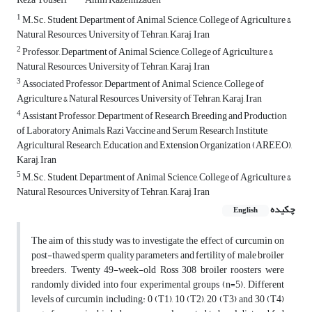
1
M.Sc. Student, Department of Animal Science, College of Agriculture &
Natural Resources, ‎University of Tehran, Karaj, Iran
2
Professor, Department of Animal Science, College of Agriculture &
Natural Resources, University of Tehran, Karaj, Iran
3
Associated Professor, Department of Animal Science, College of
Agriculture & Natural Resources, University of Tehran, Karaj, Iran
4
Assistant Professor, Department of Research, Breeding and Production
of Laboratory Animals, Razi Vaccine and Serum Research ‎Institute,
Agricultural Research, Education and Extension Organization (AREEO),
Karaj, Iran
5
M.Sc. Student, Department of Animal Science, College of Agriculture &
Natural Resources, ‎University of Tehran, Karaj, Iran
چکیده
English
The aim of this study was to investigate the effect of curcumin on
post-thawed sperm quality parameters and fertility of male broiler
breeders. Twenty 49-week-old Ross 308 broiler roosters were
randomly divided into four experimental groups (n=5). Different
levels of curcumin including: 0 (T1), 10 (T2), 20 (T3) and 30 (T4)