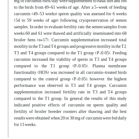
mg of curcumin/bird/day were supplemented to basal diet and fed
to the birds from 49-61 weeks of age. After a 5-week of feeding
curcumin (49-53 weeks), sperm quality was assessed for 6 weeks
(54 to 59 weeks of age) following cryopreservation of semen
samples. In order to evaluate fertility rate, the semen samples from
weeks 60 and 61 were thawed and artificially inseminated into 68
broiler hens (n=17). Curcumin supplementation increased total
motility in the T3 and T4 groups, and progressive motility in the T2,
T3, and T4 groups compared to the T1 group (P<0.05). Feeding
curcumin increased the viability of sperm in T3 and T4 groups
compared to the T1 group (P<0.05). Plasma membrane
functionality (HOS) was increased in all curcumin-treated birds
compared to the control group (P<0.05); however, the highest
performance was observed in T3 and T4 groups. Curcumin
supplementation increased fertility rate in T3 and T4 groups
compared to the T1 group. In general, the results of this study
indicated positive effects of curcumin on sperm quality and
fertility of broiler breeder roosters after thawing, and the best
results were obtained when 20 or 30 mg of curcumin were fed daily
for 13 weeks.