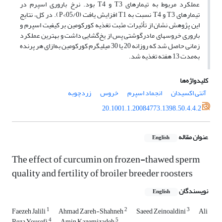
عملکرد مربوط به تیمارهای T3 و T4 بود. نرخ باروری اسپرم در
تیمارهای T3 و T4 نسبت به T1 افزایش یافت (05/0>P). در کل، نتایج
این پژوهش نشان از تأثیرات مثبت تغذیه کورکومین بر کیفیت اسپرم و
باروری خروس­های مادرگوشتی پس از یخ‌گشایی داشت و بهترین عملکرد
زمانی حاصل شد که روزانه 20 یا 30 میلی­گرم کورکومین به‌ازای هر پرنده
به‌مدت 13 هفته تغذیه شد.
کلیدواژه‌ها
آنتی اکسیدان
انجماد اسپرم
خروس
زردچوبه
20.1001.1.20084773.1398.50.4.4.2
عنوان مقاله
English
The effect of curcumin on frozen-thawed sperm
quality and fertility of broiler ‎breeder roosters
نویسندگان
English
1
2
3
Faezeh Jalili
Ahmad Zareh-Shahneh
Saeed Zeinoaldini
Ali
4
5
Reza Yousefi
Amin Kazemizadeh