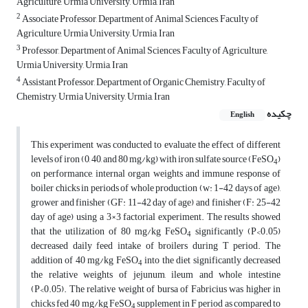
Agriculture, Urmia University, Urmia, Iran
2
Associate Professor, Department of Animal Sciences, Faculty of
Agriculture, Urmia University, Urmia, Iran
3
Professor, Department of Animal Sciences, Faculty of Agriculture,
Urmia University, Urmia, Iran
4
Assistant Professor, Department of Organic Chemistry, Faculty of
Chemistry, Urmia University, Urmia, Iran
چکیده
English
This experiment was conducted to evaluate the effect of different
levels of iron (0, 40, and 80 mg/kg) with iron sulfate source (FeSO
)
4
on performance, internal organ weights and immune response of
boiler chicks in periods of whole production (w: 1-42 days of age),
grower and finisher (GF: 11-42 day of age) and finisher (F: 25-42
day of age) using a 3×3 factorial experiment. The results showed
that the utilization of 80 mg/kg FeSO
significantly (P<0.05)
4
decreased daily feed intake of broilers during T period. The
addition of 40 mg/kg FeSO
into the diet significantly decreased
4
the relative weights of jejunum, ileum and whole intestine
(P<0.05). The relative weight of bursa of Fabricius was higher in
chicks fed 40 mg/kg FeSO
supplement in F period as compared to
4