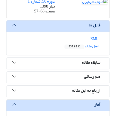
دوره 50، شماره 1
بهار 1398
صفحه
57-68
فایل ها
XML
اصل مقاله
837.63 K
سابقه مقاله
هم رسانی
ارجاع به این مقاله
آمار