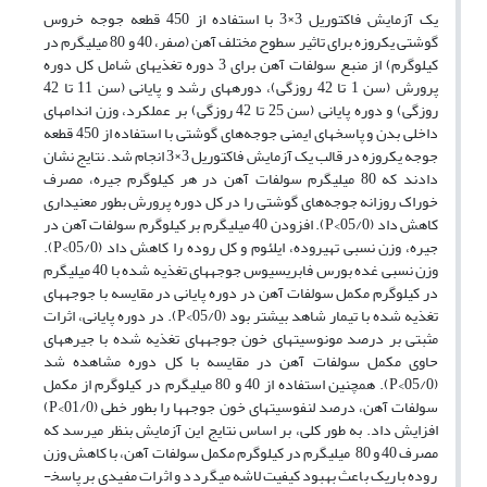
یک آزمایش فاکتوریل 3×3 با استفاده از 450 قطعه جوجه خروس
گوشتی یکروزه برای تاثیر سطوح مختلف آهن (صفر، 40 و 80 میلی­گرم در
کیلوگرم) از منبع سولفات آهن برای 3 دوره تغذیه­ای شامل کل دوره
پرورش (سن 1 تا 42 روزگی)، دوره­های رشد و پایانی (سن 11 تا 42
روزگی) و دوره پایانی (سن 25 تا 42 روزگی) بر عملکرد، وزن اندام­های
داخلی بدن و پاسخ­های ایمنی جوجه‌های گوشتی با استفاده از 450 قطعه
جوجه یک­روزه در قالب یک آزمایش فاکتوریل 3×3 انجام شد. نتایج نشان
دادند که 80 میلی­گرم سولفات آهن در هر کیلوگرم جیره، مصرف
خوراک روزانه جوجه‌های گوشتی را در کل دوره پرورش بطور معنی­داری
کاهش داد (05/0>P). افزودن 40 میلی­گرم بر کیلوگرم سولفات آهن در
جیره، وزن نسبی تهی­روده، ایلئوم و کل روده را کاهش داد (05/0>P).
وزن نسبی غده بورس فابریسیوس جوجه­های تغذیه شده با 40 میلی­گرم
در کیلوگرم مکمل سولفات آهن در دوره پایانی در مقایسه با جوجه­های
تغذیه شده با تیمار شاهد بیشتر بود (05/0>P). در دوره پایانی، اثرات
مثبتی بر درصد مونوسیت­های خون جوجه­های تغذیه شده با جیره­های
حاوی مکمل سولفات آهن در مقایسه با کل دوره مشاهده شد
(05/0>P). همچنین استفاده از 40 و 80 میلی­گرم در کیلوگرم از مکمل
سولفات آهن، درصد لنفوسیت­های خون جوجه­ها را بطور خطی (01/0>P)
افزایش داد. به طور کلی، بر اساس نتایج این آزمایش بنظر می­رسد که
مصرف 40 و 80 میلی­گرم در کیلوگرم مکمل سولفات آهن، با کاهش وزن
روده باریک باعث بهبود کیفیت لاشه می­گردد و اثرات مفیدی بر پاسخ­