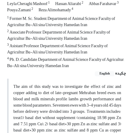
1
2
3
Leyla Cheraghi Mashoof
Hassan Aliarabi
Abbas Farahavar
2
4
Pouya Zamani
Reza Alimohamady
1
Former M. Sc. Student, Department of Animal Science, Faculty of
Agricultur, Bu-Ali sina University, Hamedan, Iran
2
Associate Professor, Department of Animal Science, Faculty of
Agricultur, Bu-Ali sina University, Hamedan, Iran
3
Asistant Professor, Department of Animal Science, Faculty of
Agricultur, Bu-Ali sina University, Hamedan, Iran
4
Ph. D. Candidate, Department of Animal Science, Faculty of Agricultur,
Bu-Ali sina University, Hamedan, Iran
چکیده
English
The aim of this study was to investigate the effect of zinc and
copper adding to diet of late-pregnant Mehraban breed ewes, on
blood and milk minerals profile, lambs growth performance and
some blood parameters. Seventeen ewes with 3-4 years old, 45 days
before delivery were divided into 3 groups. Treatments includes:
treat1) basal diet without supplement (containing 18.98 ppm Zn
and 7.51 ppm Cu); 2) basal diet+30 ppm Zn as zinc sulfate, and 3)
basal diet+30 ppm zinc as zinc sulfate and 8 ppm Cu as copper