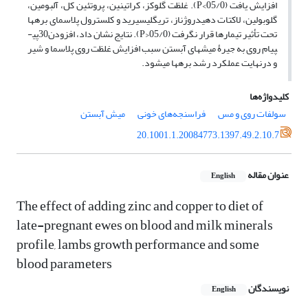
افزایش یافت (05/0>P). غلظت گلوکز، کراتینین، پروتئین کل، آلبومین،
گلوبولین، لاکتات دهیدروژناز، تری­گلیسیرید و کلسترول پلاسمای بره­ها
تحت تأثیر تیمارها قرار نگرفت ­(05/0<P). نتایج نشان داد، افزودن30­پی­
پی­ام روی ­به جیرۀ میش­های آبستن سبب افزایش غلظت روی پلاسما و شیر
و درنهایت عملکرد رشد بره­ها می­شود.
کلیدواژه‌ها
سولفات روی و مس
فراسنجه‌های خونی
میش آبستن
20.1001.1.20084773.1397.49.2.10.7
عنوان مقاله
English
The effect of adding zinc and copper to diet of
late-pregnant ewes on blood and milk minerals
profile, lambs growth performance and some
blood parameters
نویسندگان
English