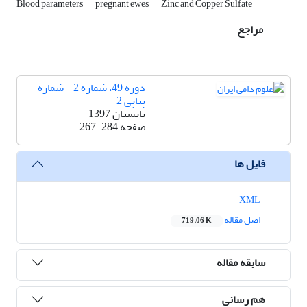
Blood parameters
pregnant ewes
Zinc and Copper Sulfate
مراجع
دوره 49، شماره 2 - شماره
پیاپی 2
تابستان 1397
صفحه
267-284
فایل ها
XML
اصل مقاله
719.06 K
سابقه مقاله
هم رسانی