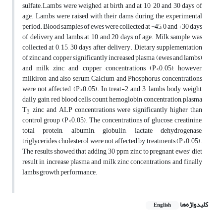
sulfate.Lambs were weighed at birth and at 10, 20 and 30 days of
age. Lambs were raised with their dams during the experimental
period. Blood samples of ewes were collected at
-
45, 0 and +30 days
of delivery and lambs at 10 and 20 days of age. Milk sample was
collected at 0, 15, 30 days after delivery. Dietary supplementation
of zinc and copper significantly increased plasma (ewes and lambs)
and milk zinc and copper concentrations (P<0.05), however,
milkiron and also serum Calcium and Phosphorus concentrations
were not affected (P>0.05). In treat-2 and 3, lambs body weight,
daily gain, red blood cells count, hemoglobin concentration, plasma
T
, zinc and ALP concentrations were significantly higher than
3
control group (P<0.05). The concentrations of glucose, creatinine,
total protein, albumin, globulin, lactate dehydrogenase,
triglycerides, cholesterol were not affected by treatments (P>0.05).
The results showed that adding 30 ppm zinc to pregnant ewes' diet
result in increase plasma and milk zinc concentrations and finally
lambs growth performance.
کلیدواژه‌ها
English