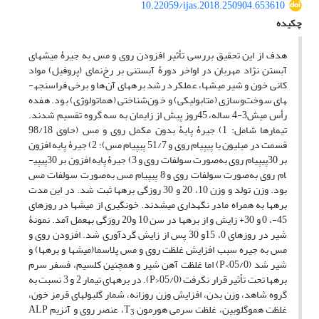
10.22059/ijas.2018.250904.653610
چکیده
هدف از این تحقیق بررسی تأثیر افزودن روی و مس به جیرۀ میش­های
آبستن نژاد مهربان در اواخر دورۀ آبستنی بر رخ‌نمای (پروفیل) مواد
کانی خون و شیر میش­ها، عملکرد رشد بره­های آن‌ها و برخی فراسنجه­
های سوخت‌وسازی (متابولیکی) و خون‌شناختی (هماتولوژی) بود. هفده
رأس میش­3-4 ساله، 45­روز پیش از زایمان به سه گروه تقسیم شدند.
تیمارها شامل: 1) ­جیرۀ پایۀ بدون مکمل روی و مس­ (حاوی 98/18
قسمت در میلیون یا پی­پی­ام روی و 51/7 پی­پی­ام مس)؛ 2)­ جیرۀ پایه افزون
بر 30­پی­پی­ام روی به‌صورت سولفات روی و 3) ­جیرۀ پایه افزون بر 30­پی­پی­
ام روی به‌صورت سولفات روی و 8 پی­پی­ام مس به‌صورت سولفات مس
بود. وزن تولد و وزن 10، 20 و 30­ روزگی بره­ها ثبت شد. در این مدت
بره­ها به همراه مادر نگهداری می­شدند. خون­گیری از میش­ها در روزهای
45-، 0 و 30+ زایش و از بره­ها در سن 10 و20 روزگی به­عمل آمد. نمونۀ
شیر در روزهای 0، 15­و 30 پس از زایش گرد­آوری شد. افزودن روی و
مس به جیره سبب افزایش غلظت روی و مس پلاسما­(میش­ها و بره­ها) و
شیر شد ­(05/0>P) اما غلظت آهن شیر و همچنین کلسیم، فسفر سرم
بره­ها تحت تأثیر قرار نگرفت ­(05/0<P). در بره­های تیمار 2 و 3 نسبت به
گروه شاهد، وزن بدن، افزایش وزن روزانه­، شمار گلبول­های قرمز خون،
غلظت هموگلوبین، غلظت سرمی هورمون T
، عنصر روی و آنزیم ­ALP
3