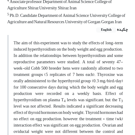
4
Associate professor, Department of Animal Science, College of
Agriculture, Shiraz University, Shiraz, Iran
5
Ph.D. Candidate, Department of Animal Science, University College of
Agriculture and Natural Resources, University of Gorgan, Gorgan, Iran
چکیده
English
The aim of this experiment was to study the effects of long-term
induced hyperthyroidism on the body weight and egg production.
In addition the relationships between hyperthyroidism and some
reproductive parameters were studied. A total of seventy 47-
week-old Cobb 500 breeder hens were randomly allotted to two
treatment groups (5 replicates of 7 hens each). Thyroxine was
orally administered to the hyperthyroid group (0.3 mg/bird/day)
for 100 consecutive days during which the body weight and egg
production were recorded on a weekly basis. Effect of
hyperthyroidism on plasma T
levels was significant; but, the T
4
3
level was not affected. Results indicated a significant decreasing
effect of thyroid hormones on body weight. Thyroid hormones had
no effect on egg production; however, the treatment × time (wk)
interaction effect was significant on egg production. Ovarian and
oviductal weight were not different between the control and