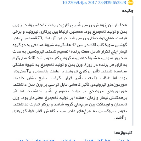
10.22059/ijas.2017.233939.653528
چکیده
هدف از این پژوهش بررسی تأثیر پرکاری درازمدت غدۀ تیروئید بر وزن
بدن و تولید تخم‌مرغ بود. همچنین ارتباط بین پرکاری تیروئید و برخی
فراسنجه‌های تولید‌مثلی بررسی شد. در این آزمایش 70 قطعه مرغ مادر
گوشتی سویۀ کاب 500 در سن 47 هفتگی به شیوۀ تصادفی به دو گروه
تیمار (پنج تکرار شامل هفت پرنده) تقسیم شدند. تیروکسین به مدت
صد روز متوالی به شیوۀ دهانی به گروه پرکار تجویز شد (3/0 میلی‌گرم
به ازای هر پرنده در روز)، وزن بدن و تولید تخم‌مرغ به شیوۀ هفتگی
محاسبه شدند. تأثیر پرکاری تیروئید بر غلظت پلاسمایی T
معنی‌دار
4
بود؛ اما غلظت T
تحت تأثیر قرار نگرفت. نتایج نشان دادند،
3
هورمون‌های تیروئیدی تأثیر کاهشی قابل توجهی بر وزن بدن داشتند.
هورمون‌های تیروئیدی بر تولید تخم‌مرغ تأثیر نداشتند، اما اثر
برهمکنش تیمار و زمان (هفته) بر تولید تخم‌مرغ معنی‌دار بود. وزن
تخمدان و اویداکت بین مرغ‌های گروه شاهد و پرکار تفاوت نداشتند.
تجویز تیروکسین به مرغ‌های مادر سبب کاهش قطر فولیکول‌های
F
شد.
1
کلیدواژه‌ها
تولیدمثل
فولیکول تخمدانی
مرغ مادر
هورمون‌های تیروئیدی