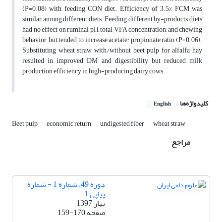
(P=0.08) with feeding CON diet. Efficiency of 3.5% FCM was
similar among different diets. Feeding different by-products diets
had no effect on ruminal pH, total VFA concentration, and chewing
behavior, but tended to increase acetate: propionate ratio (P=0.06).
Substituting wheat straw with/without beet pulp for alfalfa hay
resulted in improved DM and digestibility but reduced milk
production efficiency in high-producing dairy cows.
کلیدواژه‌ها
English
Beet pulp
economic return
undigested fiber
wheat straw
مراجع
دوره 49، شماره 1 - شماره
پیاپی 1
بهار 1397
صفحه
159-170