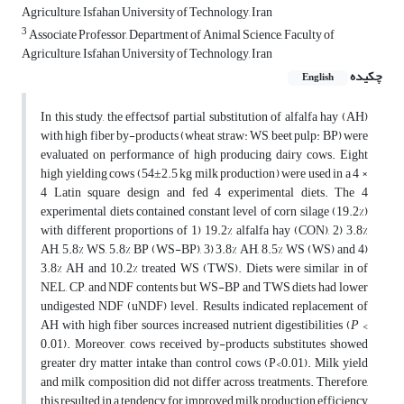
Agriculture, Isfahan University of Technology, Iran
3
Associate Professor, Department of Animal Science, Faculty of
Agriculture, Isfahan University of Technology, Iran
چکیده
English
In this study, the effectsof partial substitution of alfalfa hay (AH)
with high fiber by-products (wheat straw: WS, beet pulp: BP) were
evaluated on performance of high producing dairy cows. Eight
high yielding cows (54±2.5 kg milk production) were used in a 4 ×
4 Latin square design and fed 4 experimental diets. The 4
experimental diets contained constant level of corn silage (19.2%)
with different proportions of 1) 19.2% alfalfa hay (CON), 2) 3.8%
AH, 5.8% WS, 5.8% BP (WS-BP), 3) 3.8% AH, 8.5% WS (WS) and 4)
3.8% AH and 10.2% treated WS (TWS). Diets were similar in of
NEL, CP, and NDF contents but WS-BP and TWS diets had lower
undigested NDF (uNDF) level. Results indicated replacement of
AH with high fiber sources increased nutrient digestibilities (
P
<
0.01). Moreover, cows received by-products substitutes showed
greater dry matter intake than control cows (P<0.01). Milk yield
and milk composition did not differ across treatments. Therefore,
this resulted in a tendency for improved milk production efficiency