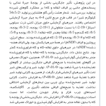
در این پژوهش، تأثیر جایگزینی بخشی از یونجۀ جیرۀ غذایی با
پسماندهای جانبی پر الیاف (تفاله و کاه) بر عملکرد گاوهای شیرده
پرتولید بررسی شد. شمار هشت رأس ﮔﺎو هلشتاین پرتولید (5/2±54
کیلوگرم شیر) در قالب ﻃﺮح ﻣﺮﺑﻊ ﻻﺗﯿﻦ 4×4 به چهار جیرۀ­ آزمایشی
اختصاص یافتند. جیره­های آزمایشی حاوی میزان ثابتی ذرت سیلویی
(سیلاژ) (2/19%) با نسبت متفاوتی از 1) 2/19% یونجه، 2) 8/3% یونجه،
8/5% کاه گندم و 8/5% تفالۀ چغندر (کاه-تفاله)، 3) 8/3% یونجه و 5/8%
کاه (کاه) و 4) 8/3% یونجه و 2/10% کاه فراوری‌شده بودند. سطح انرژی،
پروتئین و الیاف (peNDF) در همۀ جیره­ها یکسان بود، ولی الیاف هضم­
نشده (uNDF) در جیره­های حاوی تفاله-کاه و کاه فراوری‌شده کمتر
بود. نتایج نشان داد، جایگزینی یونجه با کاه-تفاله یا کاه فراوری‌شده
منجر به افزایش گوارش­پذیری شد (01/0>
P
). همچنین، خوراک مصرفی
در گاوهای تغذیه‌شده با منبع‌های الیافی جایگزین بیشتر از گاوهای
تغذیه‌شده با جیرۀ شاهد بود (01/0>
P
). تولید شیر و ترکیب‌های شیر
تحت تأثیر جیره­های آزمایشی قرار نگرفت. از همین رو، کارایی تولید شیر
خام با تغذیۀ جیرۀ شاهد تمایل (08/0=
P
) به افزایش داشت. کارایی
تولید شیر تصحیح‌شده برای چربی بین تیمارهای آزمایشی اختلافی
نداشت. تغذیه با منبع‌های الیافی مختلف تأثیری بر pHشکمبه،
اسیدهای چرب فرّار و رفتار جویدن نداشت، اما نسبت
استات:پروپیونات (06/0=
P
) را افزایش داد. جایگزینی بخشی از یونجه با
کاه با/بدون تفاله منجر به افزایش گوارش­پذیری و خوراک مصرفی شد