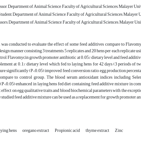
sor, Department of Animal Science, Faculty of Agricultural Sciences, Malayer Univ
udent, Department of Animal Science, Faculty of Agricultural Sciences, Malayer Un
sors, Department of Animal Science, Faculty of Agricultural Sciences, Malayer Univ
h was conducted to evaluate the effect of some feed additives compare to Flavo
sign manner consisting 3 treatments, 5 replicates and 20 hens per each replicate
trol, Flavomycin growth promoter antibiotic at 0.05% dietary level and feed additi
lement at 0.1% dietary level which fed to laying hens for 42 days (3 periods of tw
ure significantly (P<0.05) improved feed conversion ratio, egg production percent
compare to control group. The blood serum antioxidant indices including Sele
 (P<0.05) enhanced in laying hens fed diet containing feed additive mixture in c
t effect on egg qualitative traits and blood biochemical parameters with the exceptio
e studied feed additive mixture can be used as a replacement for growth promoter anti
aying hens
oregano extract
Propionic acid
thyme extract
Zinc