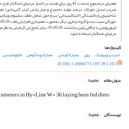
هفته‏ای درمجموع به مدت 42 روز برای تغذیه در اختیار مرغ
لیپوپروتئین با چگالی پایین نداشتند (05/0≤P
مرغ‏های تخم‏گذار استفاده شود.
کلیدواژه‌ها
اسید پروپیونیک
روی
عصارۀ آویشن
عصارۀ پونۀ کوهی
فلاوومایسین
20.1001.1.20084773.1397.49.1.10.5
عنوان مقاله
English
rameters in Hy-Line W- 36 laying hens fed diets
نویسندگان
English