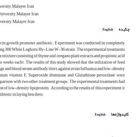
ersity, Malayer, Iran
iversity, Malayer, Iran
ersity, Malayer, Iran
چکیده
English
mycin growth promoter antibiotic. Experiment was conducted in completely
 using 300 White Leghorn, Hy-Line W-36 strain. The experimental treatments
ve mixture consisting of thyme and oregano plant extracts and propionic acid
o weeks each). The results of this study showed that the utilization of feed
age and blood serum antibody titers against avian Influanza and low-density
nium, vitamin E, Superoxide dismutase and Glutathione peroxidase were
omparison with two other treatment groups. The experimental treatments had
n of low-density lipoprotein. According to the results of this experiment, it
biotic in laying hen diets.
کلیدواژه‌ها
English