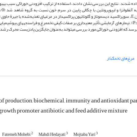
‏های تخم‏گذار قرار داده شدند. نتایج این بررسی نشان دادند، استفاده از ترکیب افزودنی خوراکی سبب به
شاخص‏های پاداکسندگی (آنتی‏اکسیدانی) سرم خون شامل غلظت سلنیوم، ویتامین E، سوپراکسید دیسموتاز و گلوتاتیون پراکسیداز در مرغ­های تغذیه‌شده با
خوراکی نسبت به دو گروه تیماری دیگر به‌صورت معنی‏داری افزایش یافت (05/0≥P). تیمارهای آزمایشی تأثیر معنی‏داری بر صفات کیفی تخم‏مرغ و فراسنجه‏های
). بنابر نتایج این آزمایش به نظر می­رسد که افزودنی خوراکی مورد بررسی می­تواند به‌عنوان جایگزین پادزیست محرک
مرغ‌های تخم‏گذار
of production, biochemical, immunity and antioxidant pa
growth promoter antibiotic and feed additive mixture
2
3
3
Fatemeh Mohebi
Mahdi Hedayati
Mojtaba Yari