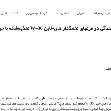
ارسال مقاله
داوران
تماس با ما
فرم های ضروری
اطلاعات آماری
بررسی فراسنجه‏های تولیدی، بیوشیمیایی، ایمنی و پاداکسندگی در مرغ‏های
ایر
‏بیوتیک) محرک رشد فلاوومایسین، آزمایشی در قالب طرح کامل تصادفی با سه تیمار، پنج
قطعه مرغ در هر تکرار با استفاده از 300 قطعه مرغ تخم‏گذار لگهورن سفید، سویه های-لاین W-36 انجام شد. تیمارهای آزمایشی شامل شاهد، پا
میزان 05/0 درصد جیره و ترکیب افزودنی خوراکی شامل عصاره‏های گیاهی آویشن و پونۀ کوهی، اسید پروپیونیک و مکم