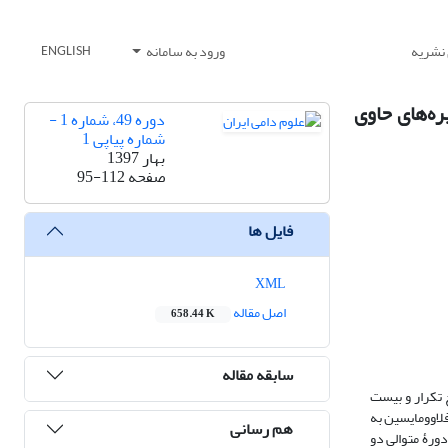
 نشریه
ورود به سامانه
ENGLISH
 تخم‏گذار های-لاین W-36 تغذیه‌شده با جیره‌های حاوی
دوره 49، شماره 1 -
شماره پیاپی 1
بهار 1397
صفحه
95-112
فایل ها
XML
اصل مقاله
658.44 K
سابقه مقاله
 تکرار و بیست
دزیست محرک رشد فلاوومایسین به
هم رسانی
ل روی به میزان 1/0 درصد جیره بود که در سه دورۀ متوالی دو