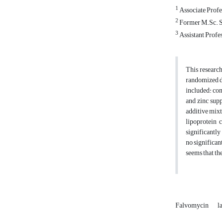
1
Associate Profes
2
Former M.Sc. St
3
Assistant Profes
This researc
randomized de
included: con
and zinc supp
additive mixt
lipoprotein 
significantly
no significan
seems that th
Falvomycin
l