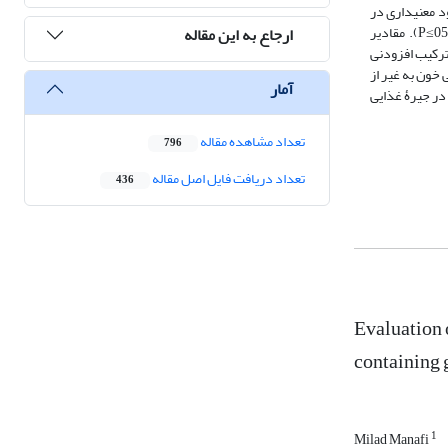
بود معنی‏داری در
ضریب تبدیل خوراک، درصد تولید تخم‏مرغ و عیار پادتن (تیتر آنتی‌بادی) علیه آنفلوانزا و لیپوپروتئین با چگالی پایین در سرم خون نسبت به گروه شاهد شد (05/0≥P). مقادیر
ارجاع به این مقاله
 جیرۀ حاوی ترکیب افزودنی
 بیوشیمیایی خون به غیر از
آمار
 رشد در جیرۀ غذایی
تعداد مشاهده مقاله
796
تعداد دریافت فایل اصل مقاله
436
Evaluation 
containing 
1
Milad Manafi