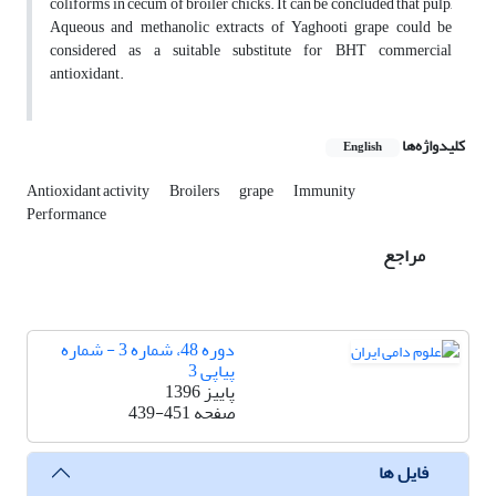
coliforms in cecum of broiler chicks. It can be concluded that pulp,
Aqueous and methanolic extracts of Yaghooti grape could be
considered as a suitable substitute for BHT commercial
antioxidant.
کلیدواژه‌ها
English
Antioxidant activity
Broilers
grape
Immunity
Performance
مراجع
دوره 48، شماره 3 - شماره
پیاپی 3
پاییز 1396
صفحه
439-451
فایل ها