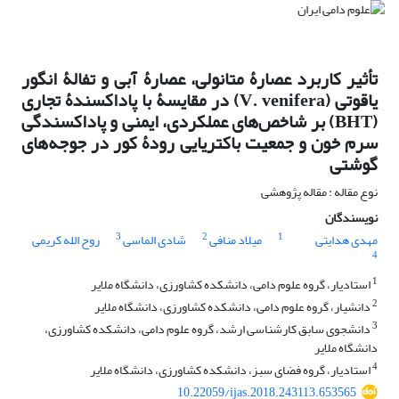
تأثیر کاربرد عصارۀ ‌متانولی، عصارۀ آبی و تفالۀ ‌انگور‌
یاقوتی (V. venifera) در مقایسۀ با پاداکسندۀ تجاری
(BHT) بر شاخص‌های عملکردی، ‌ایمنی و پاداکسندگی
سرم خون و جمعیت باکتریایی رودۀ کور در جوجه‌های‌
گوشتی
نوع مقاله : مقاله پژوهشی
نویسندگان
3
2
1
مهدی هدایتی
میلاد منافی
شادی الماسی
روح الله کریمی
4
1
استادیار، گروه علوم دامی، دانشکده کشاورزی، دانشگاه ملایر
2
دانشیار، گروه علوم دامی، دانشکده کشاورزی، دانشگاه ملایر
3
دانشجوی سابق کارشناسی ارشد، گروه علوم دامی، دانشکده کشاورزی،
دانشگاه ملایر
4
استادیار، گروه فضای سبز، دانشکده کشاورزی، دانشگاه ملایر
10.22059/ijas.2018.243113.653565