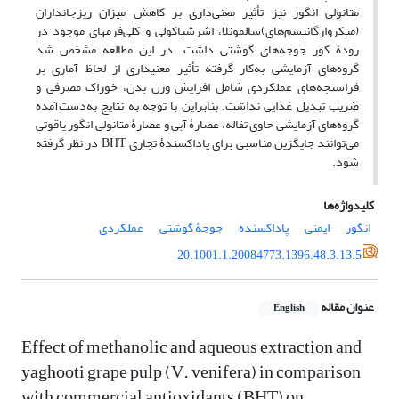
‌متانولی انگور نیز تأثیر معنی‌داری بر کاهش میزان ریزجانداران
(میکروارگانیسم‌های)سالمونلا، اشرشیاکولی و کلی‌فرم­های موجود در
رودۀ کور جوجه‌های گوشتی داشت. در این مطالعه مشخص شد
گروه‌های آزمایشی به‌کار گرفته تأثیر معنی­داری از لحاظ آماری بر
فراسنجه‌­های عملکردی شامل افزایش وزن بدن، خوراک مصرفی و
ضریب تبدیل غذایی نداشت. بنابر­این با توجه به نتایج به‌دست‌آمده
گروه‌های آزمایشی حاوی تفاله، عصارۀ آبی و عصارۀ ‌متانولی انگور یاقوتی
می‌توانند جایگزین مناسبی برای پاداکسندۀ تجاری BHT در نظر گرفته
شود.
کلیدواژه‌ها
انگور‌
‌‌ایمنی
پاداکسنده
جوجۀ گوشتی
عملکردی
20.1001.1.20084773.1396.48.3.13.5
عنوان مقاله
English
Effect of methanolic and aqueous extraction and
yaghooti grape pulp (V. venifera) in comparison
with commercial antioxidants (BHT) on