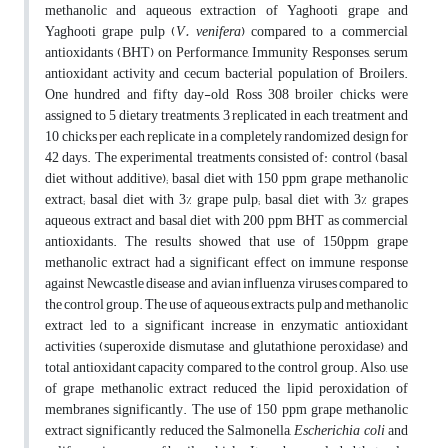
methanolic and aqueous extraction of Yaghooti grape and
Yaghooti grape pulp (
V. venifera
) compared to a commercial
antioxidants (BHT) on Performance, Immunity Responses, serum
antioxidant activity and cecum bacterial population of Broilers.
One hundred and fifty day-old Ross 308 broiler chicks were
assigned to 5 dietary treatments, 3 replicated in each treatment and
10 chicks per each replicate in a completely randomized design for
42 days. The experimental treatments consisted of: control (basal
diet without additive); basal diet with 150 ppm grape methanolic
extract; basal diet with 3% grape pulp; basal diet with 3% grapes
aqueous extract and basal diet with 200 ppm BHT as commercial
antioxidants. The results showed that use of 150ppm grape
methanolic extract had a significant effect on immune response
against Newcastle disease and avian influenza viruses compared to
the control group. The use of aqueous extracts, pulp and methanolic
extract led to a significant increase in enzymatic antioxidant
activities (superoxide dismutase and glutathione peroxidase) and
total antioxidant capacity compared to the control group. Also, use
of grape methanolic extract reduced the lipid peroxidation of
membranes significantly. The use of 150 ppm grape methanolic
extract significantly reduced the Salmonella,
Escherichia coli
and