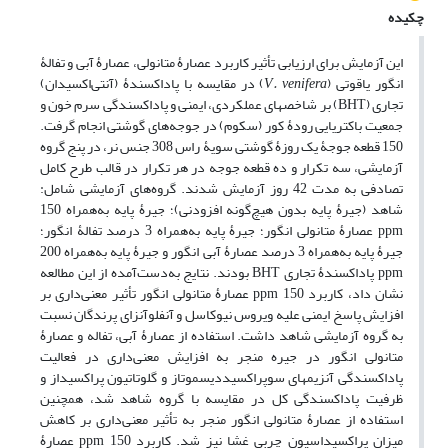
چکیده
این آزمایش برای ارزیابی تأثیر کاربرد عصارۀ ‌متانولی، عصارۀ ‌آبی و تفالۀ
‌‌انگور ‌یاقوتی (
V. venifera
) در مقایسه با پاداکسندۀ (آنتی‌اکسیدان)
تجاری (BHT) بر شاخص­های عملکردی، ‌ایمنی و پاداکسندگی سرم خون و
جمعیت باکتریایی رودۀ کور (‌سکوم) در جوجه‌های ‌گوشتی انجام گرفت.
150 قطعه جوجۀ یک ‌روزۀ گوشتی سویۀ راس­ 308 جنس نر، در پنج گروه
آزمایشی، سه تکرار و ده قطعه جوجه در هر تکرار در قالب طرح کامل
تصادفی به مدت 42 روز آزمایش شدند. گروه‌های آزمایشی شامل:
شاهد (جیرۀ پایه بدون هیچ‌گونه افزودنی)؛ جیرۀ پایه به‌همراه 150
ppm عصارۀ ‌متانولی انگور؛ جیرۀ پایه به‌همراه 3 درصد تفالۀ انگور؛
جیرۀ پایه به‌همراه 3 درصد عصارۀ آبی انگور و جیرۀ پایه به‌همراه 200
ppm پاداکسندۀ تجاری BHT بودند. نتایج به‌دست‌آمده از این مطالعه
نشان داد، کاربرد 150 ppm عصارۀ ‌متانولی انگور تأثیر معنی‌داری بر
افزایش پاسخ ایمنی علیه ویروس نیوکاسل و آنفلوآنزای ­پرندگان نسبت
به گروه آزمایشی شاهد داشت. استفاده از عصارۀ آبی، تفاله و عصارۀ
‌متانولی انگور در جیره منجر به افزایش معنی‌داری در فعالیت
پاداکسندگی آنزیم­های سوپر‌اکسید‌دیسموتاز و گلوتاتیون پراکسیداز و
ظرفیت پاداکسندگی کل در مقایسه با گروه شاهد شد، همچنین
استفاده از عصارۀ ‌متانولی انگور منجر به تأثیر معنی‌داری بر کاهش
میزان پراکسیداسیون چربی غشا نیز شد. کاربرد 150 ppm عصارۀ