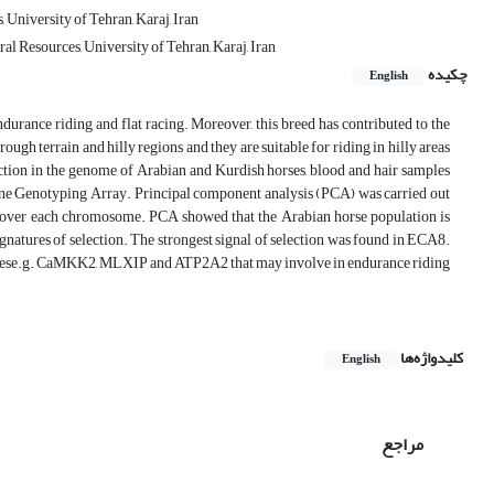
University of Tehran, Karaj, Iran
l Resources, University of Tehran, Karaj, Iran
چکیده
English
durance riding and flat racing. Moreover, this breed has contributed to the
ugh terrain and hilly regions and they are suitable for riding in hilly areas
ection in the genome of Arabian and Kurdish horses, blood and hair samples
e Genotyping Array. Principal component analysis (PCA) was carried out
ed over each chromosome. PCA showed that the Arabian horse population is
gnatures of selection. The strongest signal of selection was found in ECA8.
 genese.g. CaMKK2, MLXIP and ATP2A2 that may involve in endurance riding
کلیدواژه‌ها
English
مراجع