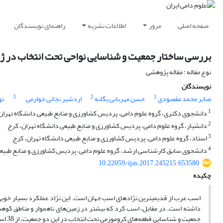
صفحه اصلی
مرور
اطلاعات نشریه
راهنمای نویسندگان
بررسی ساختار جمعیت و شناسایی نواحی تحت انتخاب در ژن
نوع مقاله : مقاله پژوهشی
نویسندگان
3
2
1
صابر محمد مقصودی
حسن مهربانی یگانه
اردشیر نجاتی جوارمی
نو
1
دانشجوی دکتری، گروه علوم دامی، پردیس کشاورزی و منابع طبیعی دانشگاه تهران
2
دانشیار، گروه علوم دامی، پردیس کشاورزی و منابع طبیعی دانشگاه تهران، کرج
3
استاد، گروه علوم دامی، پردیس کشاورزی و منابع طبیعی دانشگاه تهران، کرج
4
دانشجوی سابق کارشناسی ارشد، گروه علوم دامی، پردیس کشاورزی و منابع طبیعی
10.22059/ijas.2017.245215.653580
چکیده
اسب عرب از قدیمی­ترین نژادهای اسب جهان است. این نژاد عملکرد بسیار خوب
داشته است. در مقابل، اسب کرد که بیشتر در زمین‌های ناهموار و مناطق کوه