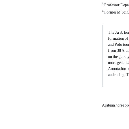
3
Professor, Depar
4
Former M.Sc. St
The Arab hors
formation of 
and Polo tour
from 38 Arab
on the genot
more genetica
Annotation o
and racing. T
Arabian horse b