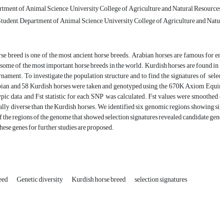
tment of Animal Science, University College of Agriculture and Natural Resources, 
udent, Department of Animal Science, University College of Agriculture and Natura
e breed is one of the most ancient horse breeds. Arabian horses are famous for en
some of the most important horse breeds in the world. Kurdish horses are found in ro
nament. To investigate the population structure and to find the signatures of sel
ian and 58 Kurdish horses were taken and genotyped using the 670K Axiom Equin
ypic data and Fst statistic for each SNP was calculated. Fst values were smooth
lly diverse than the Kurdish horses. We identified six genomic regions showing si
f the regions of the genome that showed selection signatures revealed candidate
hese genes for further studies are proposed.
reed
Genetic diversity
Kurdish horse breed
selection signatures