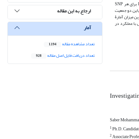
Equine Genotyping Array تعیین نژادگان (ژنوتیپ) شدند. تحلیل مؤلفه­های اصلی (PCA) روی داده‌های به‌دست‌آمده از تعیین نژادگان انجام شد؛ سپس آمارۀ Fst برای هر SNP
ارجاع به این مقاله
فه­های اصلی این دو جمعیت
ین میزان آمارۀ
ژن­هایی همانند ژن­های CaMKK2، ATP2A2 و MLXIP شد، که به‌احتمال با عملکرد در
آمار
تعداد مشاهده مقاله
1,194
تعداد دریافت فایل اصل مقاله
928
Investigati
Saber Mohamma
1
Ph.D. Candidate
2
Associate Profes