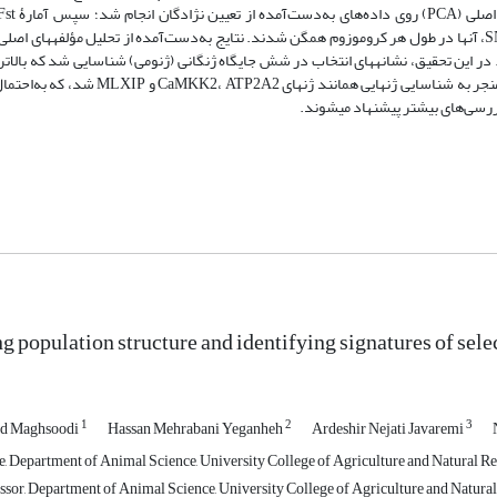
محاسبه و برای جلوگیری از اثر تنوع تصادفی ذاتی Fst محاسبه‌شده برای تک SNP، آن­ها در طول هر کروموزوم همگن شدند. نتایج به‌دست‌آمده از تحلیل مؤل
. در این تحقیق، نشانه­های انتخاب در شش جایگاه ژنگانی (ژنومی) شناسایی شد که بالاتر
Fst در کروموزم شماره 8 مشاهده شد. حاشیه­نویسی جایگاه­های تحت انتخاب منجر به شناسایی 
ررسی‌های بیشتر پیشنهاد می­شوند.
ng population structure and identifying signatures of sel
1
2
3
d Maghsoodi
Hassan Mehrabani Yeganheh
Ardeshir Nejati Javaremi
, Department of Animal Science, University College of Agriculture and Natural Reso
sor, Department of Animal Science, University College of Agriculture and Natural R