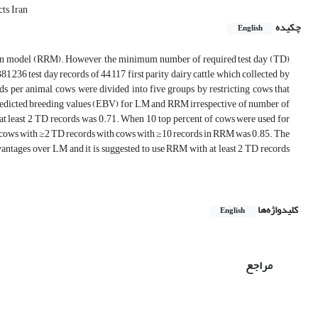
s, Iran
چکیده
English
on model (RRM). However, the minimum number of required test day (TD)
1,236 test day records of 44,117 first parity dairy cattle which collected by
per animal, cows were divided into five groups by restricting cows that
een predicted breeding values (EBV) for LM and RRM irrespective of number of
at least 2 TD records was 0.71. When 10 top percent of cows were used for
f cows with ≥2 TD records with cows with ≥10 records in RRM was 0.85. The
ntages over LM and it is suggested to use RRM with at least 2 TD records
کلیدواژه‌ها
English
مراجع