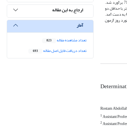
استفاده از همۀ رکوردها بدون توجه به شمار رکورد روز آزمون هر دام 44/0 برآورد شد و همچنین همبستگی بین دو مدل با استفاده از 2≥ رکورد روز آزمون 71/0 برآورد شد.
بستگی بین RRM و LM به کمتر از 08/0 کاهش یافت. در RRM همبستگی بین EBV گاوهای برتر با حداقل دو
ارجاع به این مقاله
رکورد روز آزمون با حداقل ده رکورد روز آزمون برابر با 85/0بود. میانگین درستی EBV­ها با استفاده از مدل رگرسیون تصادفی 65/0 و در مدل دورۀ شیردهی 61/0 به دست آمد.
ه شود نسبت به LM ارجح است و لذا پیشنهاد می­شود از RRM باحداقل دو رکورد روز آزمون
آمار
تعداد مشاهده مقاله
823
تعداد دریافت فایل اصل مقاله
693
Determinati
Rostam Abdollah
1
Assistant Profe
2
Assistant Profes