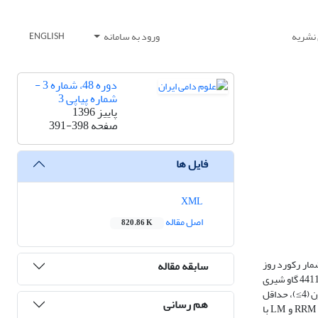
 نشریه
ورود به سامانه
ENGLISH
دوره 48، شماره 3 -
شماره پیاپی 3
پاییز 1396
صفحه
391-398
فایل ها
XML
اصل مقاله
820.86 K
) جایگزین مدل دورۀ شیردهی (LM) شده است. کمترین شمار رکورد روز
سابقه مقاله
آزمون لازم در هر دورۀ شیردهی به ازای هر حیوان برای جایگزینی LM با RRM یک چالش در ارزیابی ژنتیکی است. در این بررسی از 381236 رکورد روز آزمون مربوط به 44117 گاو شیری
از هشت گله با دورۀ شیردهی اول استفاده شد. بر پایۀ شمار رکورد روز آزمون هر دام، گاوها در پنج گروه حداقل دو رکورد روز آزمون (2≥)، حداقل چهار رکورد روز آزمون (4≥)، حداقل
هم رسانی
شش رکورد روز آزمون (6≥)، حداقل هشت رکورد روز آزمون (8≥) و حداقل ده رکورد روز آزمون (10≥) دسته­بندی شدند. همبستگی رتبه­ای بین ارزش­های اصلاحی RRM و LM با