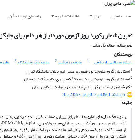
صفحه اصلی
مرور
اطلاعات نشریه
راهنمای نویسندگان
تعیین شمار رکورد روز آزمون موردنیاز هر دام برای جای
نوع مقاله : مقاله پژوهشی
نویسندگان
3
2
1
رستم عبداللهی آرپناهی
محمد رزم کبیر
محمدباقر صیادنژاد
علیرضا
1
استادیار، گروه علوم دام و طیور، پردیس ابوریحان، دانشگاه تهران
2
استادیار، گروه علوم دامی، دانشکدۀ کشاورزی، دانشگاه کردستان
3
کارشناس ارشد، مرکز اصلاح نژاد و بهبود تولیدات دامی ایران
10.22059/ijas.2017.240961.653555
چکیده