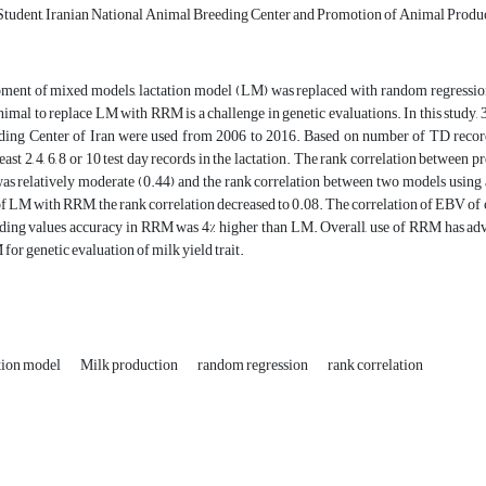
tudent, Iranian National Animal Breeding Center and Promotion of Animal Product
ment of mixed models, lactation model (LM) was replaced with random regressi
nimal to replace LM with RRM is a challenge in genetic evaluations. In this study, 38
ing Center of Iran were used from 2006 to 2016. Based on number of TD records 
least 2, 4, 6, 8 or 10 test day records in the lactation. The rank correlation betw
as relatively moderate (0.44) and the rank correlation between two models using 
f LM with RRM, the rank correlation decreased to 0.08. The correlation of EBV o
ding values accuracy in RRM was 4% higher than LM. Overall, use of RRM has adva
 for genetic evaluation of milk yield trait.
tion model
Milk production
random regression
rank correlation