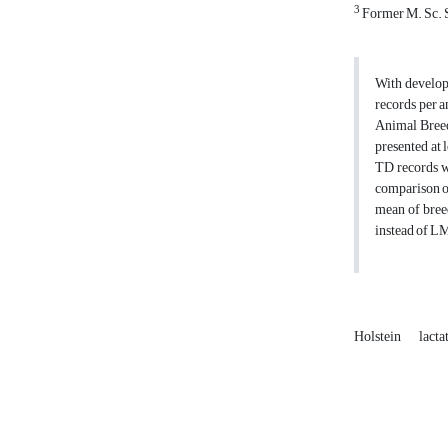
3
Former M. Sc. S
With develop
records per a
Animal Breed
presented at 
TD records w
comparison o
mean of bree
instead of LM
Holstein
lacta