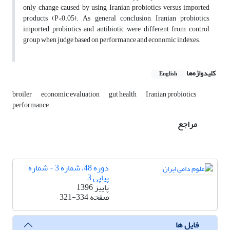
only change caused by using Iranian probiotics versus imported
products (P<0.05). As general conclusion, Iranian probiotics,
imported probiotics and antibiotic were different from control
group when judge based on performance and economic indexes.
کلیدواژه‌ها
English
broiler
economic evaluation
gut health
Iranian probiotics
performance
مراجع
دوره 48، شماره 3 - شماره
پیاپی 3
پاییز 1396
صفحه
321-334
فایل ها