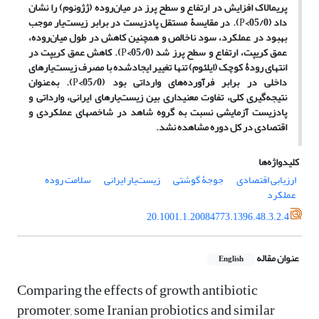
پریمالاک افزایش در ارتفاع و سطح پرز در میان‌روده (ژژونوم) را نشان
داد (05/0
>
P
). در مقایسۀ مستقل پادزیست در برابر زیست‌یار موجب
بهبود در عملکرد، سود ناخالص و همچنین کاهش در طول میان‌روده،
عمق کریپت، ارتفاع و سطح پرز شد (05/0
>
P
). کاهش عمق کریپت در
انتهای رودۀ کوچک (ایلئوم) تنها تغییر ایجادشده با مصرف زیست‌یار‏های
داخلی در برابر فرآورده‌های وارداتی بود (05/0
>
P
). به‌عنوان
نتیجه‌گیری کلی، تفاوت معنی‏داری بین زیست‌یار‏های ایرانی، وارداتی و
پادزیست آزمایشی نسبت به گروه شاهد در شاخص‏های عملکردی و
اقتصادی در کل دوره مشاهده نشد.
کلیدواژه‌ها
ارزیابی اقتصادی
جوجۀ گوشتی
زیست‌یار ایرانی
سلامت روده
عملکرد
20.1001.1.20084773.1396.48.3.2.4
عنوان مقاله
English
Comparing the effects of growth antibiotic
promoter, some Iranian probiotics and similar