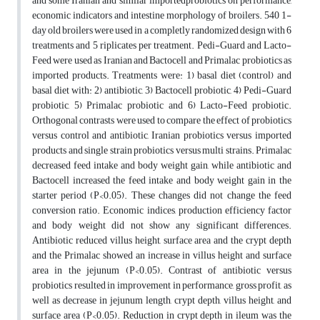
and some Iranian and similar importedprobiotics on performance,
economic indicators and intestine morphology of broilers. 540 1-
day old broilers were used in a completly randomized design with 6
treatments and 5 riplicates per treatment. Pedi-Guard and Lacto-
Feed were used as Iranian and Bactocell and Primalac probiotics as
imported products. Treatments were: 1) basal diet (control) and
basal diet with: 2) antibiotic, 3) Bactocell probiotic, 4) Pedi-Guard
probiotic, 5) Primalac probiotic and 6) Lacto-Feed probiotic.
Orthogonal contrasts were used to compare the effect of probiotics
versus control and antibiotic, Iranian probiotics versus imported
products and single strain probiotics versus multi strains. Primalac
decreased feed intake and body weight gain, while antibiotic and
Bactocell increased the feed intake and body weight gain in the
starter period (P<0.05). These changes did not change the feed
conversion ratio. Economic indices, production efficiency factor
and body weight did not show any significant differences.
Antibiotic reduced villus height, surface area and the crypt depth
and the Primalac showed an increase in villus height and surface
area in the jejunum (P<0.05). Contrast of antibiotic versus
probiotics resulted in improvement in performance, gross profit, as
well as decrease in jejunum length, crypt depth, villus height, and
surface area (P<0.05). Reduction in crypt depth in ileum was the