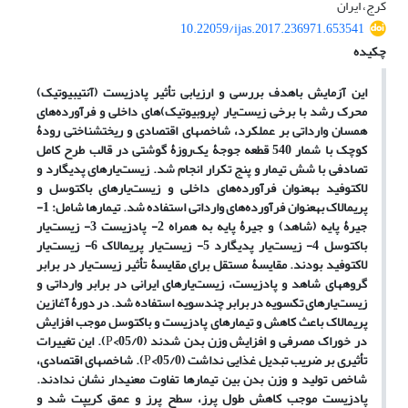
کرج، ایران
10.22059/ijas.2017.236971.653541
چکیده
این آزمایش باهدف بررسی‌ و ارزیابی تأثیر پادزیست (آنتی‏بیوتیک)
محرک رشد با برخی زیست‌یار (پروبیوتیک)‏های داخلی و فرآورده‌های
همسان وارداتی بر عملکرد، شاخص‏های اقتصادی و ریخت‏شناختی رودۀ
کوچک با شمار 540 قطعه جوجۀ یک‌روزۀ گوشتی در قالب طرح کامل
تصادفی با شش تیمار و پنج تکرار انجام شد. زیست‌یار‏های پدی‏گارد و
لاکتوفید به‏عنوان فرآورده‌های داخلی و زیست‌یار‏های باکتوسل و
پریمالاک به‏عنوان فرآورده‌های وارداتی استفاده شد. تیمارها شامل: 1-
جیرۀ پایه (شاهد) و جیرۀ پایه به همراه 2- پادزیست 3- زیست‌یار
باکتوسل 4- زیست‌یار پدی‏گارد 5- زیست‌یار پریمالاک 6- زیست‌یار
لاکتوفید بودند. مقایسۀ مستقل برای مقایسۀ تأثیر زیست‌یار در برابر
گروه‏های شاهد و پادزیست، زیست‌یار‏های ایرانی در برابر وارداتی و
زیست‌یار‏های تک‏سویه در برابر چندسویه استفاده شد. در دورۀ آغازین
پریمالاک باعث کاهش و تیمارهای پادزیست و باکتوسل موجب افزایش
در خوراک مصرفی و افزایش وزن بدن شدند (05/0
>
P
). این تغییرات
تأثیری بر ضریب تبدیل غذایی نداشت (05/0
>
P
). شاخص‏های اقتصادی،
شاخص تولید و وزن بدن بین تیمارها تفاوت معنی‏دار نشان ندادند.
پادزیست موجب کاهش طول پرز، سطح پرز و عمق کریپت شد و