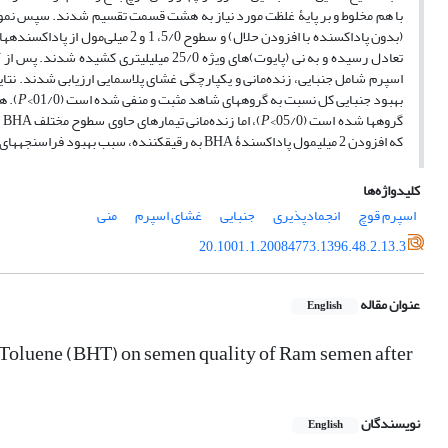
با هم مخلوط و بر پایۀ غلظت مورد نیاز به هشت قسمت تقسیم شدند. سپس نمونه­
تعادل رسیده و به نی (پایوت)­های ویژه 25/0
بهبود جنبایی کل نسبت به گروه­های شاهد مثبت و منفی شده است (01/0>
P
گروه­ها شده است (05/0>
P
)، اما زنده‌مانی تیمارهای حاوی سطوح مختلف BHA و BHT تفاوت معنی­داری با گروه­های شاهد مثبت و منفی نداشت (05/0<
که افزودن 2 میلی­مول پاداکسندۀ BHA به رقیق­کننده، سبب بهبود فراسنجه­های پس از انجماد اسپرم قوچ می­ شود.
کلیدواژه‌ها
اسپرم قوچ
انجمادپذیری
جنبایی
غشای اسپرم
منی
20.1001.1.20084773.1396.48.2.13.3
عنوان مقاله
English
Toluene (BHT) on semen quality of Ram semen after
نویسندگان
English