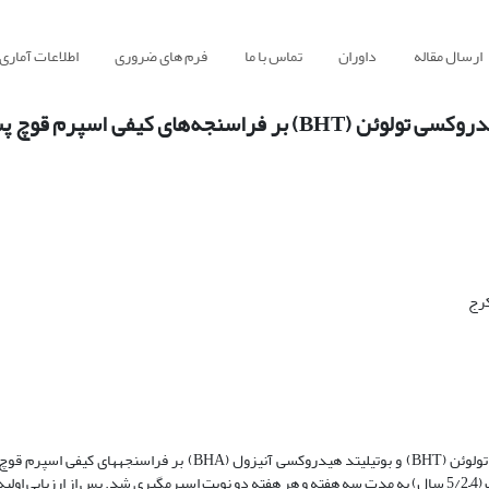
ارسال مقاله
داوران
تماس با ما
فرم های ضروری
اطلاعات آماری
تأثیر بوتیلیتد هیدروکسی آنیزول (BHA) و بوتیلیتید هیدروکسی تولوئن (BHT) بر فراسنجه‌های
کرج
هدف از انجام این پژوهش، بررسی تأثیر غلظت­های مختلف بوتیلیتد هیدروکسی تولوئن (BHT) و بوتیلیتد هیدروکسی آنیزول 
انجماد-یخ‌‌گشایی است. به این منظور، از چهار رأس قوچ بالغ و سالم نژاد سافولک (4–5/2 سال) به مدت سه هفته و هر هفته دو نوبت اسپرم­گیری شد. پس از ا