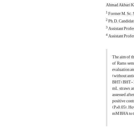
Ahmad Akbari K
1
Former M. Sc. S
2
Ph.D. Candidate 
3
Assistant Profes
4
Assistant Profes
The aim of th
of Rams seme
evaluation an
(without an
BHT), BHT-1 
mL straws an
assessed afte
positive cont
(P
>
0.05). Ho
mM BHA to th