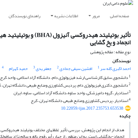
صفحه اصلی
مرور
اطلاعات نشریه
راهنمای نویسندگان
انجماد و یخ گشایی
نوع مقاله : مقاله پژوهشی
نویسندگان
4
3
2
1
احمد اکبری کله سر
افشین سیفی جمادی
جعفر ِیدی
حمید کهرام
1
دانشجوی سابق کارشناسی ارشد فیزیولوژی دام، دانشگاه آزاد اسلامی، واحد کرج
2
دانشجوی دکتری فیزیولوژی دام، پردیس کشاورزی ومنابع طبیعی دانشگاه تهران، 
3
استادیار، گروه دامپزشکی، واحد ساوه،دانشگاه آزاد اسلامی، ساوه، ایران
4
استادیار، پردیس کشاورزی ومنابع طبیعی دانشگاه تهران، کرج
10.22059/ijas.2017.235753.653538
چکیده