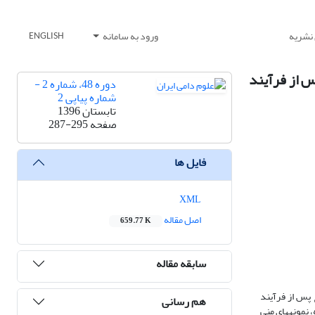
 نشریه
ورود به سامانه
ENGLISH
 کیفی اسپرم قوچ پس از فرآیند
دوره 48، شماره 2 -
شماره پیاپی 2
تابستان 1396
صفحه
287-295
فایل ها
XML
اصل مقاله
659.77 K
سابقه مقاله
(BHA) بر فراسنجه­های کیفی اسپرم قوچ پس از فرآیند
هم رسانی
رزیابی اولیه، نمونه­های منی