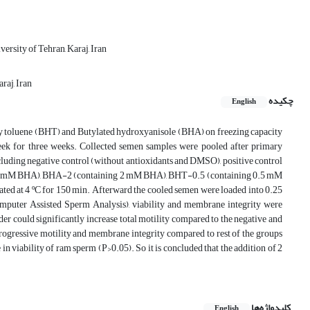
ersity of Tehran, Karaj, Iran
raj, Iran
چکیده
English
roxy toluene (BHT) and Butylated hydroxyanisole (BHA) on freezing capacity
eek for three weeks. Collected semen samples were pooled after primary
ncluding negative control (without antioxidants and DMSO), positive control
 1 mM BHA), BHA-2 (containing 2 mM BHA), BHT-0.5 (containing 0.5 mM
 at 4 ºC for 150 min. Afterward the cooled semen were loaded into 0.25
mputer Assisted Sperm Analysis), viability and membrane integrity were
er could significantly increase total motility compared to the negative and
ogressive motility and membrane integrity compared to rest of the groups
 viability of ram sperm (P>0.05). So it is concluded that the addition of 2
کلیدواژه‌ها
English