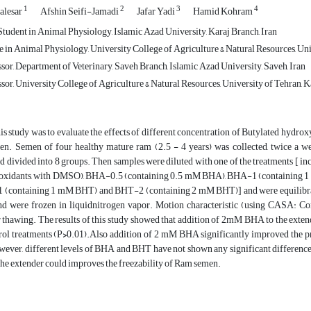
1
2
3
4
alesar
Afshin Seifi-Jamadi
Jafar Yadi
Hamid Kohram
tudent in Animal Physiology, Islamic Azad University, Karaj Branch, Iran
in Animal Physiology, University College of Agriculture & Natural Resources, Univ
sor, Department of Veterinary, Saveh Branch, Islamic Azad University, Saveh, Iran
sor, University College of Agriculture & Natural Resources, University of Tehran, Ka
is study was to evaluate the effects of different concentration of Butylated hyd
n. Semen of four healthy mature ram (2.5 - 4 years) was collected, twice a w
d divided into 8 groups. Then samples were diluted with one of the treatments [ i
tioxidants, with DMSO), BHA-0.5 (containing 0.5 mM BHA), BHA-1 (containing
(containing 1 mM BHT) and BHT-2 (containing 2 mM BHT)] and were equilibrated
d were frozen in liquidnitrogen vapor. Motion characteristic (using CASA: Co
r thawing. The results of this study showed that addition of 2mM BHA to the extend
rol treatments (P
>
0.01).Also addition of 2 mM BHA significantly improved the pr
wever, different levels of BHA and BHT have not shown any significant difference in
e extender could improves the freezability of Ram semen.