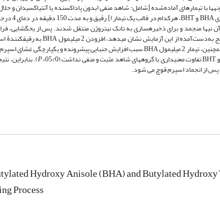
ها با تیمارهای آماده‌شده [شامل: شاهد منفی (بدون پاداکسنده یا آنتی­اکسیدان و حلا
(بدون پاداکسنده با افزودن حلال) و سطوح 0
 میلی­لیتری کشیده شدند. پس از آن نی­ها منجمد و برای ذخیره­سازی به تانک نیتروژن منتقل شدند. پس از یخ­گشایی
اسپرم شامل جنبایی، زنده‌مانی و یکپارچگی غشای پلاسمایی ارزیابی شدند. نتایج به‌دست‌آمده 
). همچنین، تیمار 2 میلی­مول BHA سبب افزایش جنبایی پیش­رونده و یکپارچگی غشای
P
). بنابراین، نت
utylated Hydroxy Anisole (BHA) and Butylated Hydroxy 
ing Process