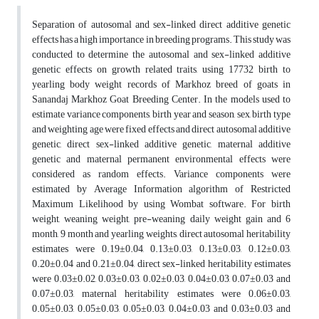
Separation of autosomal and sex-linked direct additive genetic
effects has a high importance in breeding programs. This study was
conducted to determine the autosomal and sex-linked additive
genetic effects on growth related traits, using 17732 birth to
yearling body weight records of Markhoz breed of goats in
Sanandaj Markhoz Goat Breeding Center. In the models used to
estimate variance components, birth year and season, sex, birth type
and weighting age were fixed effects and direct autosomal additive
genetic, direct sex-linked additive genetic, maternal additive
genetic and maternal permanent environmental effects were
considered as random effects. Variance components were
estimated by Average Information algorithm of Restricted
Maximum Likelihood by using Wombat software. For birth
weight, weaning weight, pre-weaning daily weight gain and 6
month, 9 month and yearling weights, direct autosomal heritability
estimates were 0.19±0.04, 0.13±0.03, 0.13±0.03, 0.12±0.03,
0.20±0.04 and 0.21±0.04, direct sex-linked heritability estimates
were 0.03±0.02, 0.03±0.03, 0.02±0.03, 0.04±0.03, 0.07±0.03 and
0.07±0.03, maternal heritability estimates were 0.06±0.03,
0.05±0.03, 0.05±0.03, 0.05±0.03, 0.04±0.03 and 0.03±0.03 and