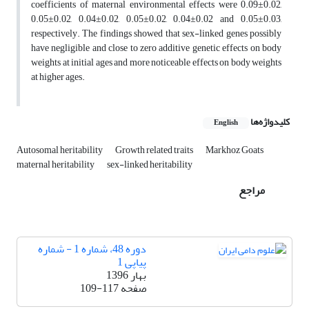
coefficients of maternal environmental effects were 0.09±0.02,
0.05±0.02, 0.04±0.02, 0.05±0.02, 0.04±0.02 and 0.05±0.03,
respectively. The findings showed that sex-linked genes possibly
have negligible and close to zero additive genetic effects on body
weights at initial ages and more noticeable effects on body weights
at higher ages.
کلیدواژه‌ها
English
Autosomal heritability
Growth related traits
Markhoz Goats
maternal heritability
sex-linked heritability
مراجع
دوره 48، شماره 1 - شماره
پیاپی 1
بهار 1396
صفحه
109-117