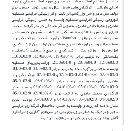
بز مرخز سنندج استفاده شد. در مدل­های مورد استفاده برای برآورد
اجزای واریانس، اثرگذاری‌هایی شامل سال و فصل تولد، جنس، نوع
تولد، سن مادر و سن وزن‌کشی اثر ثابت، و اثر ژنتیکی افزایشی مستقیم
اتوزومی، ژنتیکی افزایشی مستقیم وابسته به جنس، ژنتیکی افزایشی
مادری و محیط دائمی مادری به‌عنوان اثر تصادفی در نظر گرفته شدند.
اجزای واریانس با الگوریتم میانگین اطلاعات بیشترین درستنمایی
محدودشده، با نرم‌افزار Wombat برآورد شدند. وراثت‌پذیری­های
مستقیم اتوزومی برآوردشده برای صفات وزن تولد، وزن از شیرگیری،
افزایش وزن روزانه پیش از شیرگیری، وزن­های 6 ماهگی، 9 ماهگی و
یک‌سالگی، به ­ترتیب برابر 04/0±19/0، 03/0±13/0، 03/0±13/0،
03/0±12/0، 04/0±20/0 و 04/0±21/0، وراثت‌پذیری­های مستقیم
وابسته به جنس برآوردشده، به ترتیب برابر 02/0±03/0، 03/0±03/0،
03/0±02/0، 03/0±04/0، 03/0±07/0 و 03/0±07/0، وراثت‌پذیری­های
مادری برآوردشده، به­ ترتیب برابر 03/0±06/0، 03/0±05/0،
03/0±05/0، 03/0±05/0، 03/0±04/0 و 03/0±03/0 و ضریب‌های
اثرگذاری محیطی مادری به ترتیب برابر 02/0±09/0، 02/0±05/0،
02/0±04/0، 02/0±05/0، 02/0±04/0 و 03/0±05/0 بودند. نتایج
نشان دادند که ژن‌های وابسته به جنس، به‌احتمال اثرگذاری افزایشی
ناچیز و نزدیک به صفر بر وزن­های بدن در سن‌های آغازین و اثرگذاری
قابل توجه‌تری بر وزن­های بدن در سن‌های بالاتر دارند.