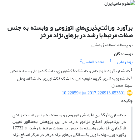
برآورد وراثت‌پذیری‌های اتوزومی و وابسته به جنس
صفات مرتبط با رشد در بزهای نژاد مرخز
نوع مقاله : مقاله پژوهشی
نویسندگان
2
1
پویا زمانی
محمد الماسی
1
دانشیار، گروه علوم دامی، دانشکدۀ کشاورزی، دانشگاه بوعلی سینا، همدان
2
دانشجوی دکتری، گروه علوم دامی، دانشکدۀ کشاورزی، دانشگاه بوعلی
سینا، همدان
10.22059/ijas.2017.226913.653501
چکیده
جداسازی اثرگذاری افزایشی اتوزومی و وابسته به جنس اهمیت زیادی
در برنامه­های اصلاح نژادی دارد. در این پژوهش به‌منظور تعیین
اثرگذاری افزایشی وابسته به جنس بر صفات مرتبط با رشد، از 17732
رکورد وزن تولد تا وزن یک‌سالگی بزهای نژاد مرخز در مرکز اصلاح نژاد