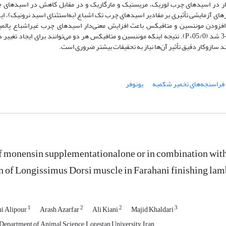
عنی‌دار در اسیدهای چرب لوریک، مریستیک و مارگاریک و در مقابل کاهش در اسیدهای 
 بهینیک عضلة راسته در مقایسه با گروه شاهد شد (05/0>P). تیمارهای آزمایشی تأثیری بر مقادیر اسیدهای چرب تک اشباع (به‌استثنای اسید نرو
یدونیک، ایکوزانونیک و آلفا-لینولئیک عضلة راسته نداشت (05/0<P). افزودن موننسین و متافیکس باعث افزایش معنی‌دار اسیدهای چرب غیراش
هگزانوئیک، دکوزا تترانوئیک، ایکوزاپنتانوئیک و اسیدهای چرب خانوادة امگا-3 شد (05/0>P). نتیجه اینکه موننسین و متافیکس هر دو می‌توانند برا
سازوکار دقیق تأثیر آن‌ها نیاز به تحقیقات بیشتر ضروری است.
فراسنجه‌های تخمیر شکمبه
یونوفر
of monensin supplementationalone or in combination with
 of Longissimus Dorsi muscle in Farahani finishing lam
1
2
2
3
i Alipour
Arash Azarfar
Ali Kiani
Majid Khaldari
 Department of Animal Science, Lorestan University, Iran