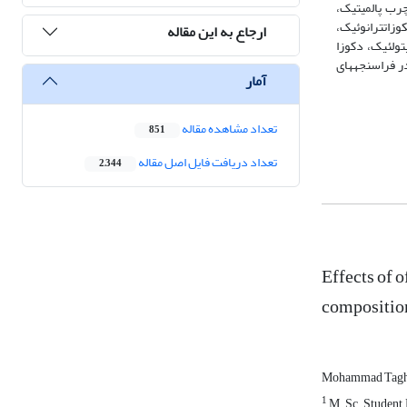
چرب پالمیتیک،
نیک)، ایکوزاتترانوئیک،
ارجاع به این مقاله
باع پالمیتولئیک، دکوزا
ی ایجاد تغییر در فراسنجه­های
آمار
تعداد مشاهده مقاله
851
تعداد دریافت فایل اصل مقاله
2,344
Effects of 
composition
Mohammad Tagh
1
M. Sc. Student,