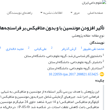
صفحه اصلی
مرور
اطلاعات نشریه
راهنمای نویسندگان
تأثیر افزودن موننسین با و بدون متافیکس بر فراسنجه‌ه
نوع مقاله : مقاله پژوهشی
نویسندگان
3
2
2
1
محمد تقی علیپور
آرش آذرفر
علی کیانی
مجید خالداری
1
دانشجوی کارشناسی ارشد، گروه علوم دامی، دانشگاه لرستان
2
دانشیار، گروه علوم دامی، دانشگاه لرستان
3
استادیار، گروه علوم دامی، دانشگاه لرستان
10.22059/ijas.2017.200821.653425
چکیده
این پژوهش با هدف بررسی تأثیر استفاده از موننسین و متافیکس به تنهایی و
متافیکس باعث کاهش غل