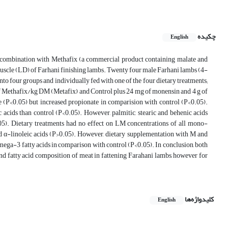
چکیده
English
in combination with Methafix (a commercial product containing malate and
scle (LD) of Farhani finishing lambs. Twenty four male Farhani lambs (4-
o four groups and individually fed with one of the four dietary treatments;
of Methafix/kg DM (Metafix) and Control plus 24 mg of monensin and 4 g of
<0.05) but increased propionate in comparision with control (P<0.05).
acids than control (P<0.05). However, palmitic, stearic and behenic acids
5). Dietary treatments had no effect on LM concentrations of all mono-
 and α-linoleic acids (P>0.05). However, dietary supplementation with M and
ga-3 fatty acids in comparison with control (P<0.05). In conclusion, both
d fatty acid composition of meat in fattening Farahani lambs, however for
کلیدواژه‌ها
English