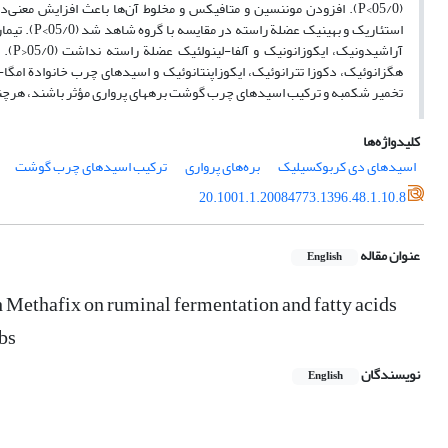
(05/0>P). افزودن موننسین و متافیکس و مخلوط آن‌ها باعث افزایش م
استئاریک و
آراش
تخمیر شکمبه و ترکیب اسیدهای چرب گوشت بره­های پرواری مؤثر باشند، هرچند 
کلیدواژه‌ها
اسیدهای دی کربوکسیلیک
بره‌های پرواری
ترکیب اسیدهای چرب گوشت
20.1001.1.20084773.1396.48.1.10.8
عنوان مقاله
English
 Methafix on ruminal fermentation and fatty acids
bs
نویسندگان
English