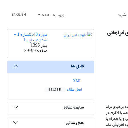
 نشریه
ورود به سامانه
ENGLISH
 فراهانی
دوره 48، شماره 1 -
شماره پیاپی 1
بهار 1396
صفحه
89-99
فایل ها
XML
اصل مقاله
991.04 K
 بره­های نژاد
سابقه مقاله
فراهانی اجرا شد. جیره­های آزمایشی شامل جیرة بدون موننسین و متافیکس (شاهد)، 2) جیرة شاهد حاوی 24 میلی­گرم در کیلوگرم موننسین (موننسین) ، 3) جیرة شاهد با 4 گرم در
به تنهایی و یا همراه با
هم رسانی
در شکمبه افزایش داد