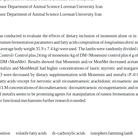
ssor, Department of Animal Science, Lorestan University, Iran
sor, Department of Animal Science, Lorestan University, Iran
as conducted to evaluate the effects of dietary inclusion of monensin alone or 
 rumen fermentation parameters and fatty acids composition of
longissimus dorsi
mu
 average body weight 35.9 ± 7.4 kg) were used. The lambs were randomly divided int
(Control), Control plus 24 mg of monensin/kg of DM (Monensin), control plus 4 g 
DM (MonMet). Results showed that Monensin and/or MonMet decreased acetate (P
tafizx and MonMetall had higher concentrations of lauric, myristic and margaric 
D were decreased by dietary supplementation with Monensin and metafix (P<0.0
atty acids (except for nervonic acid), eicosatetraenoic, arachidonic, eicosaenoic
LM concentrations of docosahexaenoic, docosatetraenoic, eicosapentaenoic and ome
 metafix seems to be promising agents for manipulation of rumen fermentation an
ir functional mechanisms further research is needed.
osition
volatile fatty acids
di-carboxylic acids
ionophers fattening lamb