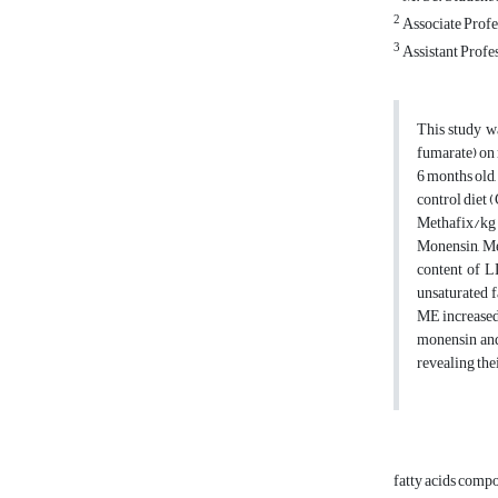
2
Associate Profe
3
Assistant Profes
This study w
fumarate) on
6 months old,
control diet 
Methafix/kg 
Monensin, Me
content of L
unsaturated f
ME increased 
monensin and
revealing the
fatty acids comp