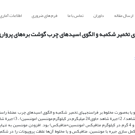
ارسال مقاله
داوران
تماس با ما
فرم های ضروری
اطلاعات آماری
ای تخمیر شکمبه و الگوی اسیدهای چرب گوشت بره‌های پرواری
 یا به‌صورت مخلوط بر فراسنجه­های تخمیر شکمبه و الگوی اسیدهای چرب عضلة راسته
کیلوگرم متافیکس (متافیکس) و 4) جیرة شاهد حاوی 24 میلی­گرم موننسین و 4 گرم در کیلوگرم متافیکس (موننسین+متافیکس) بود. افزودن موننسین 
ظت استات در شکمبه شد (05/0>P). درحالی‌که مکمل سازی جیره با موننسین، متافیکس و یا مخلوط آن‌ها غلظت پروپیونات را 