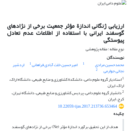
ارزیابی ژنگانی اندازة مؤثر جمعیت برخی از نژادهای
گوسفند ایرانی با استفاده از اطلاعات عدم تعادل
پیوستگی
نوع مقاله : مقاله پژوهشی
نویسندگان
1
1
محمدحسین مرادی
امیرحسین خلت آبادی فراهانی
اردشیر
2
نجاتی جوارمی
1
استادیار گروه علوم دامی، دانشکدة کشاورزی و منابع طبیعی، دانشگاه اراک،
اراک، ایران
2
دانشیار گروه علوم دامی، پردیس کشاورزی و منابع طبیعی، دانشگاه تهران،
کرج، ایران
10.22059/ijas.2017.213736.653464
چکیده
هدف از این تحقیق برآورد اندازة مؤثر (Ne) برخی از نژادهای گوسفند