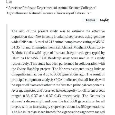
Iran
2
Associate Professor, Department of Animal Science, College of
Agriculture and Natural Resources, University of Tehran, Iran
چکیده
English
The aim of the present study was to estimate the effective
population size (Ne) in some Iranian sheep breeds using genome
wide SNP data. A total of 217 animal samples consisting of 45, 37,
34, 35, 45 and 11 samples from Zel, Afshari, Moghani, Qezel, Lori-
Bakhtiari and a wild-type of Iranian sheep breeds, genotyped by
Illumina OvineSNP50K Beadchip assay were used in this study
respectively. This study has been performed in collaboration with
the Ovine HapMap project. The Ne was estimated using linkage
disequilibrium across 4 up to 3500 generations ago. The result of
principal component analysis (PCA) indicated that all breeds will
be separated from each other in the first two principal components.
Average expected and observed heterozygosity for different breeds
ranged 0.36-0.37 and 0.37-0.43 respectively. The Ne results
showed a decreasing trend over the last 3500 generations for all
breeds, with an increasingly slope since about last 550 generations.
The Ne in Iranian sheep breeds for 4 generations ago were ranged