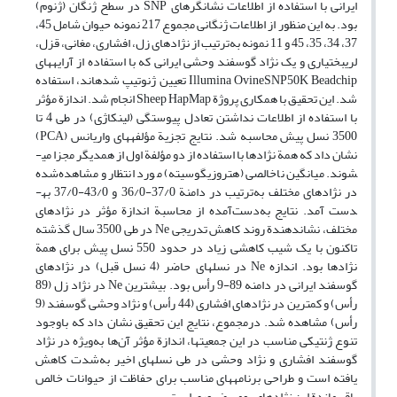
ایرانی با استفاده از اطلاعات نشانگرهای SNP در سطح ژنگان (ژنوم)
بود. به این منظور از اطلاعات ژنگانی مجموع 217 نمونه حیوان شامل 45،
37، 34، 35، 45 و 11 نمونه به‌ترتیب از نژادهای زل، افشاری، مغانی، قزل،
لری­بختیاری و یک نژاد گوسفند وحشی ایرانی که با استفاده از آرایه­های
Illumina OvineSNP50K Beadchip تعیین ژنوتیپ شده­اند، استفاده
شد. این تحقیق با همکاری پروژة Sheep HapMap انجام شد. اندازة مؤثر
با استفاده از اطلاعات نداشتن تعادل پیوستگی (لینکاژی) در طی 4 تا
3500 نسل پیش محاسبه شد. نتایج تجزیة مؤلفه­های واریانس (PCA)
نشان داد که همة نژادها با استفاده از دو مؤلفة اول از همدیگر مجزا می­
شوند. میانگین ناخالصی (هتروزیگوسیته) مورد انتظار و مشاهده‌شده
در نژادهای مختلف به‌ترتیب در دامنة 37/0-36/0 و 43/0-37/0 به­
دست آمد. نتایج به‌دست‌آمده از محاسبة اندازة مؤثر در نژادهای
مختلف، نشان­دهندة روند کاهش تدریجی Ne در طی 3500 سال گذشته
تاکنون با یک شیب کاهشی زیاد در حدود 550 نسل پیش برای همة
نژادها بود. اندازه Ne در نسل­های حاضر (4 نسل قبل) در نژادهای
گوسفند ایرانی در دامنه 89-9 رأس بود. بیشترین Ne در نژاد زل (89
رأس) و کمترین در نژادهای افشاری (44 رأس) و نژاد وحشی گوسفند (9
رأس) مشاهده شد. درمجموع، نتایج این تحقیق نشان داد که باوجود
تنوع ژنتیکی مناسب در این جمعیت­ها، اندازة مؤثر آن‌ها به‌ویژه در نژاد
گوسفند افشاری و نژاد وحشی در طی نسل­های اخیر به‌شدت کاهش
یافته است و طراحی برنامه­های مناسب برای حفاظت از حیوانات خالص
باقی‌ماندة این نژادهای بومی ضروری است.