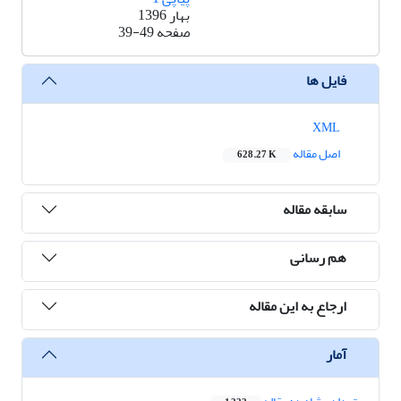
بهار 1396
صفحه
39-49
فایل ها
XML
اصل مقاله
628.27 K
سابقه مقاله
هم رسانی
ارجاع به این مقاله
آمار