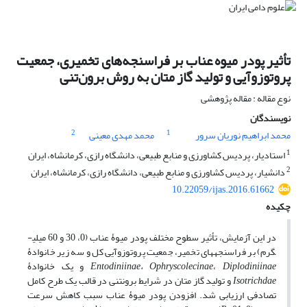
تأثیر پودر میوه عناب بر فراسنجه‌های تخمیری، جمعیت
پروتوزوآیی و تولید گاز متان به روش برون‌تنی
نوع مقاله : مقاله پژوهشی
نویسندگان
2
1
محمد ابراهیم نوریان سرور
محمد مهدی معینی
1
استادیار، پردیس کشاورزی و منابع طبیعی، دانشگاه رازی، کرمانشاه، ایران
2
دانشیار، پردیس کشاورزی و منابع طبیعی، دانشگاه رازی، کرمانشاه، ایران
10.22059/ijas.2016.61662
چکیده
در این آزمایش، تأثیر سطوح مختلف پودر میوۀ عناب (0، 30 و 60 میلی­
گرم) بر فراسنجه­های تخمیر، جمعیت پروتوزوآیی کل و سه زیر خانوادۀ
Diplodiniinae
،
Entodiniinae، Ophryscolecinae
و یک خانوادۀ
Isotrichdae
و تولید گاز متان در شرایط برون­تنی در قالب یک طرح کامل
تصادفی ارزیابی شد. افزودن پودر میوۀ عناب سبب کاهش سرعت