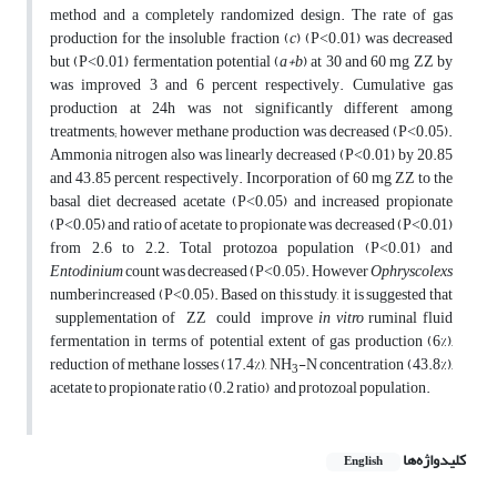
method and a completely randomized design. The rate of gas
production for the insoluble fraction (
c
) (P˂0.01) was decreased
but (P˂0.01) fermentation potential (
a+b
) at 30 and 60 mg ZZ by
was improved 3 and 6 percent respectively. Cumulative gas
production at 24h was not significantly different among
treatments; however methane production was decreased (P˂0.05).
Ammonia nitrogen also was linearly decreased (P˂0.01) by 20.85
and 43.85 percent, respectively. Incorporation of 60 mg ZZ to the
basal diet decreased acetate (P˂0.05) and increased propionate
(P˂0.05) and ratio of acetate to propionate was decreased (P˂0.01)
from 2.6 to 2.2. Total protozoa population (P˂0.01) and
Entodinium
count was decreased (P˂0.05). However
Ophryscolexs
numberincreased (P˂0.05). Based on this study, it is suggested that
supplementation of ZZ could improve
in vitro
ruminal fluid
fermentation in terms of potential extent of gas production (6%),
reduction of methane losses (17.4%), NH
-N concentration (43.8%),
3
acetate to propionate ratio (0.2 ratio) and protozoal population.
کلیدواژه‌ها
English