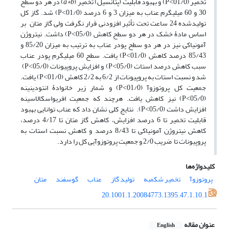
تخمیر (01/0˂P) و بهبود قابلیت (پتانسیل) تخمیر (
a+b
) در هر دو سطح
30 و 60 میلی­گرم عناب به میزان 3 و 6 درصد (01/0˂P) شد. گاز کل
تولیدشده 24 ساعت تحت تأثیر افزودنی قرار نگرفت ولی گاز متان بر
اساس مادۀ خشک در هر دو سطح کاهش (05/0˂P) داشت. نیتروژن
آمونیاکی نیز در هر دو سطح پودر عناب به ترتیب به میزان 85/20 و
85/43 درصد کاهش (01/0˂P) یافت. سطح 60 میلی­گرم پودر عناب
سبب کاهش درصد استات (05/0˂P) و افزایش پروپیونات (05/0˂P)
شد و نسبت استات به پروپیونات از 6/2 به 2/2 کاهش (01/0˂P) یافت.
جمعیت کل پروتوزوآ (01/0˂P) و شمار زیر خانوادۀ انتودینینه
(05/0˂P) نیز کاهش یافت. هرچند که جمعیت افریواسکالاسینه
افزایش داشت (05/0˂P). نتایج کلی نشان داد که عناب توانایی بهبود
قابلیت تخمیر تا 6 درصد افزایش، کاهش گاز متان تا 4/17 درصد،
کاهش نیتروژن آمونیاکی تا 8/43 درصد و کاهش نسبت استات به
پروپیونات تا ضریب 2/0 و جمعیت پروتوزوآیی کل را دارد.
کلیدواژه‌ها
پروتوزوآ
تخمیر شکمبه
تولید گاز
عناب
گوسفند
متان
20.1001.1.20084773.1395.47.1.10.1
عنوان مقاله
English