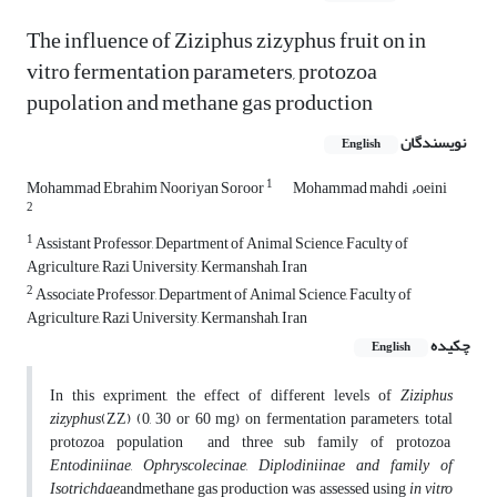
The influence of Ziziphus zizyphus fruit on in
vitro fermentation parameters, protozoa
pupolation and methane gas production
نویسندگان
English
1
Mohammad mahdi ءoeini
Mohammad Ebrahim Nooriyan Soroor
2
1
Assistant Professor, Department of Animal Science, Faculty of
Agriculture, Razi University, Kermanshah, Iran
2
Associate Professor, Department of Animal Science, Faculty of
Agriculture, Razi University, Kermanshah, Iran
چکیده
English
In this expriment, the effect of different levels of
Z
iziphus
zizyphus
(ZZ) (0, 30 or 60 mg) on fermentation parameters, total
protozoa population and three sub family of protozoa
Entodiniinae
,
Ophryscolecinae
,
Diplodiniinae and family of
Isotrichdae
andmethane gas production was assessed using
in vitro