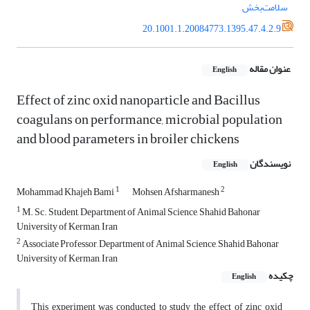
سلامت‌بخش
20.1001.1.20084773.1395.47.4.2.9
عنوان مقاله
English
Effect of zinc oxid nanoparticle and Bacillus
coagulans on performance, microbial population
and blood parameters in broiler chickens
نویسندگان
English
1
2
Mohammad Khajeh Bami
Mohsen Afsharmanesh
1
M. Sc. Student, Department of Animal Science, Shahid Bahonar
University of Kerman, Iran
2
Associate Professor, Department of Animal Science, Shahid Bahonar
University of Kerman, Iran
چکیده
English
This experiment was conducted to study the effect of zinc oxid