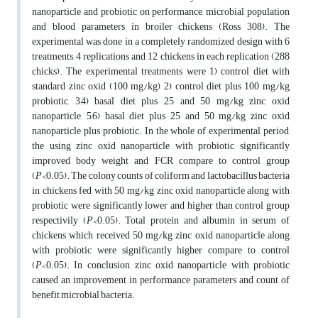
nanoparticle and probiotic on performance, microbial population
and blood parameters in broiler chickens (Ross 308). The
experimental was done in a completely randomized design with 6
treatments, 4 replications and 12 chickens in each replication (288
chicks). The experimental treatments were 1) control diet with
standard zinc oxid (100 mg/kg) 2) control diet plus 100 mg/kg
probiotic, 3,4) basal diet plus 25 and 50 mg/kg zinc oxid
nanoparticle, 5,6) basal diet plus 25 and 50 mg/kg zinc oxid
nanoparticle plus probiotic. In the whole of experimental period,
the using zinc oxid nanoparticle with probiotic significantly
improved body weight and FCR compare to control group
(
P
<0.05). The colony counts of coliform and lactobacillus bacteria
in chickens fed with 50 mg/kg zinc oxid nanoparticle along with
probiotic were significantly lower and higher than control group
respectivily (
P
<0.05). Total protein and albumin in serum of
chickens which received 50 mg/kg zinc oxid nanoparticle along
with probiotic were significantly higher compare to control
(
P
<0.05). In conclusion, zinc oxid nanoparticle with probiotic
caused an improvement in performance parameters and count of
benefit microbial bacteria.