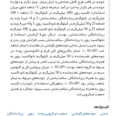
جوجه در قالب طرح کامل تصادفی با شش تیمار، چهار تکرار و دوازده
جوجه در هر تکرار به اجرا درآمد. تیمارها شامل: 1) شاهد حاوی میزان
استاندارد اکسید روی (100 میلی‌گرم در کیلوگرم)، 2) شاهد + 100
میلی‌گرم در کیلوگرم ریزاندامگان سلامت‌بخش، 3 و 4) جیرۀ پایه به
اضافه 25 و 50 میلی‌گرم در کیلوگرم نانو اکسید روی، 5 و6) جیرۀ پایه به
اضافه 25 و 50 میلی‌گرم در کیلوگرم نانو ‌اکسید روی و 100 میلی­گرم
ریزاندامگان سلامت‌بخش، بودند. درکل دورۀ آزمایش استفاده از
نانو‌اکسید روی با ریزاندامگان سلامت‌بخش سبب افزایش وزن بدن و
بهبود ضریب تبدیل غذایی جوجه‌های گوشتی در مقایسه با تیمار شاهد
شد (05/0
P
<). شمار باکتری‌های کلی فرم و لاکتوباسیل روده در
جوجه‌های تغذیه‌شده با 50 میلی‌گرم در کیلوگرم نانو‌اکسید روی به
همراه ریزاندامگان سلامت‌بخش به ترتیب کمتر و بیشتر از جوجه‌های
مربوط به گروه شاهد بودند (05/0
P
<). میزان پروتئین کل و آلبومین
سرم در جوجه‌های تغذیه‌شده با 50 میلی‌گرم در کیلوگرم نانو ‌اکسید
روی به همراه ریزاندامگان سلامت‌بخش از جوجه‌های مربوط به تیمار
شاهد بیشتر بود (05/0
P
<). به‌طورکلی استفاده از نانو‌ذرات اکسید
روی به همراه ریزاندامگان سلامت‌بخش سبب بهبود عملکرد و تعدیل
جمعیت میکروبی ‌شد.
کلیدواژه‌ها
ایمنی
جوجه‌های گوشتی
جمعیت میکروبی روده
روی
ریزاندامگان