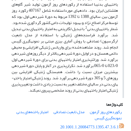
یاخته­های بدنیبا استفاده از رکوردهای روز آزمون تولید شیر گاوهای
هلشتاین ایران بود. داده­های مورداستفاده شامل 407167 رکورد روز
آزمون بین سال­های 1388 تا 1392 مربوط به دورة شیردهی اول بود که
توسط مرکز اصلاح نژاد و بهبود تولیدات دامی کشور گرد­آوری شده بود.
2
با تبدیل لگاریتمی به امتیاز یاخته­های بدنی تبدیل
شمار یاخته­های بدنی
شد. برآورد فراسنجه‌های ژنتیکی با استفاده از مدل تابعیت
(رگرسیون) تصادفی با روش آماری بیزی مبتنی بر نمونه­گیری گیبس
انجام شد. روند مشاهده‌شده برای واریانس ژنتیکی افزایشی و محیطی
دائمی همسان و در اوایل دورة شیردهی بالاتر از دیگر روزهای شیردهی
برآورد شد. وراثت­پذیری امتیاز یاخته­های بدنی برای دورة شیردهی اول
023/0 تا 065/0 برآورد شد. تکرارپذیری در آغاز و پایان دورة شیردهی
بیشترین میزان نسبت را داشت. همبستگی ژنتیکی افزایشی بین
روزهای 5 و 305 دورة شیردهی برآورد شد. روند ژنتیکی امتیاز یاخته­
های بدنی در سال­های مختلف تغییر به نسبت زیادی داشت و تغییرپذیری
ژنتیکی امتیاز یاخته­های بدنی از روند مشخصی پیروی نمی­کند.
کلیدواژه‌ها
امتیاز یاخته‌های بدنی
مدل تابعیت تصادفی
رکوردهای روز آزمون
نمونه‌گیری گیبس
20.1001.1.20084773.1395.47.3.6.1