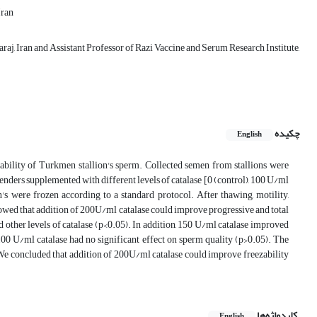
Iran
raj, Iran and Assistant Professor of Razi Vaccine and Serum Research Institute,
چکیده
English
zability of Turkmen stallion's sperm. Collected semen from stallions were
nders supplemented with different levels of catalase [0 (control), 100 U/ml
re frozen according to a standard protocol. After thawing, motility,
showed that addition of 200U/ml catalase could improve progressive and total
d other levels of catalase (p<0.05). In addition, 150 U/ml catalase improved
100 U/ml catalase had no significant effect on sperm quality (p>0.05). The
. We concluded that addition of 200U/ml catalase could improve freezability
کلیدواژه‌ها
English