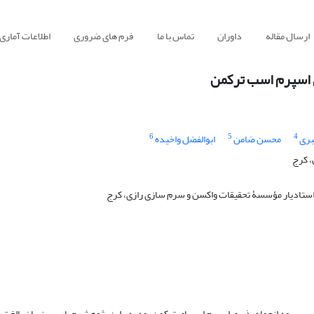
ارسال مقاله
داوران
تماس با ما
فرم های ضروری
اطلاعات آماری
ری اسپرم اسب ترکمن
6
5
4
بری
محسن ضامن
ابوالفضل واخیده
، کرج
و استادیار مؤسسۀ تحقیقات واکسن و سرم سازی رازی، کرج
ز بر بهبود انجمادپذیری اسپرم اسب­های ترکمن بود. در این پژوهش چهار سر نریان بالغ تر