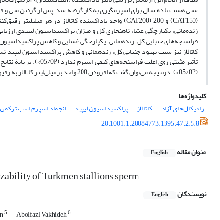
(CAT150) و 200 (CAT200) واحد پاداکسندة کاتالاز در هر
تأثیر مثبتی روی اغلب فر
(05/0P>). درنتیجه می‌توان گفت که افزودن 200 واحد بر میلی‌لیتر کاتالاز به رقیق‌کننده، سبب بهبود انجمادپذیری اسپرم اسب­های ترکمن می­شود.
کلیدواژه‌ها
رادیکال‌های آزاد
کاتالاز
پراکسیداسیون لیپید
انجماد اسپرم اسب ترکمن
20.1001.1.20084773.1395.47.2.5.8
عنوان مقاله
English
ezability of Turkmen stallions sperm
نویسندگان
English
5
6
en
Abolfazl Vakhideh