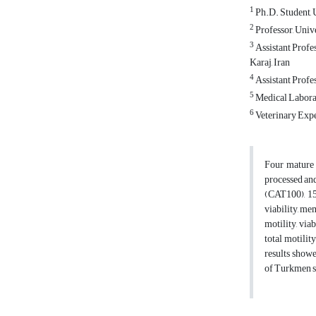
1
Ph.D. Student, U
2
Professor, Unive
3
Assistant Profes
Karaj, Iran
4
Assistant Profes
5
Medical Laborat
6
Veterinary Exper
Four mature s
processed an
(CAT100), 15
viability, me
motility, via
total motilit
results showe
of Turkmen st