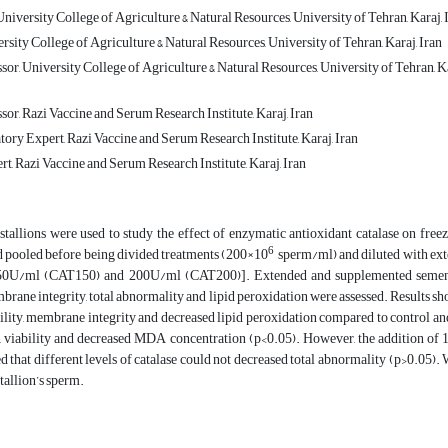
niversity College of Agriculture & Natural Resources, University of Tehran, Karaj, 
rsity College of Agriculture & Natural Resources, University of Tehran, Karaj, Iran
sor, University College of Agriculture & Natural Resources, University of Tehran, Ka
sor, Razi Vaccine and Serum Research Institute, Karaj, Iran
ory Expert, Razi Vaccine and Serum Research Institute, Karaj, Iran
t, Razi Vaccine and Serum Research Institute, Karaj, Iran
tallions were used to study the effect of enzymatic antioxidant catalase on free
6
d pooled before being divided treatments (200×10
sperm/ml) and diluted with exte
0U/ml (CAT150) and 200U/ml (CAT200)]. Extended and supplemented semen's we
mbrane integrity, total abnormality and lipid peroxidation were assessed. Results 
bility, membrane integrity and decreased lipid peroxidation compared to control an
y, viability and decreased MDA concentration (p<0.05). However, the addition of 
d that different levels of catalase could not decreased total abnormality (p>0.05)
allion’s sperm.