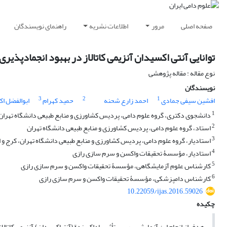
صفحه اصلی
مرور
اطلاعات نشریه
راهنمای نویسندگان
توانایی آنتی اکسیدان آنزیمی کاتالاز در بهبود انجماد‌پذی
نوع مقاله : مقاله پژوهشی
نویسندگان
3
2
1
افشین سیفی جمادی
احمد زارع شحنه
حمید کهرام
ابوالفضل اک
1
دانشجوی دکتری، گروه علوم دامی، پردیس کشاورزی و منابع طبیعی دانشگاه تهران
2
استاد، گروه علوم دامی، پردیس کشاورزی و منابع طبیعی دانشگاه تهران
3
استادیار، گروه علوم دامی، پردیس کشاورزی و منابع طبیعی دانشگاه تهران، کرج 
4
استادیار، مؤسسۀ تحقیقات واکسن و سرم سازی رازی
5
کارشناس علوم آزمایشگاهی، مؤسسۀ تحقیقات واکسن و سرم سازی رازی
6
کارشناس دامپزشکی، مؤسسۀ تحقیقات واکسن و سرم سازی رازی
10.22059/ijas.2016.59026
چکیده
هدف از انجام این آزمایش بررسی تأثیر پاداکسندة (آنتی­اکسیدان) آنزیمی کاتالا