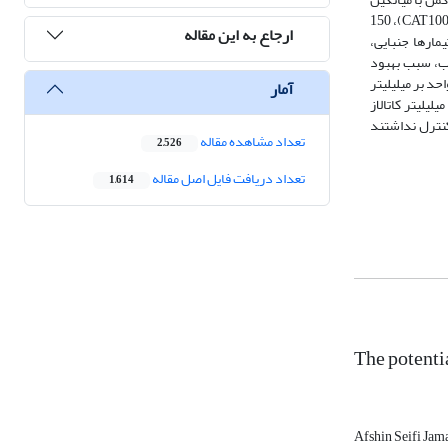
سنی هشت تا ده سال برای اسپرم­گیری به کار گرفته شد. پس از گرفتن منی و فرآوری آن در آزمایشگاه، اسپرم­های رقیق‌شده به گروه­های تیماری حاوی 0 (شاهد)، 100 (CAT100)، 150
ارجاع به این مقاله
تیمارها جنبایی،
الاز به رقیق­کنندۀ اسپرم اسب، سبب بهبود
نبایی کل، زنده­مانی، یکپارچگی غشایی و کاهش پراکسیداسیون لیپید، نسبت به گروه شاهد و دیگر گروه­های تیماری شد (05/0P<). همچنین تیمار 150 واحد بر میلی­لیتر
آمار
سیون لیپید نسبت به گروه شاهد شد (05/0P<). همچنین نتایج نشان می­دهد که افزودن 100 واحد بر میلی­لیتر کاتالاز
به گروه کنترل نداشتند
تعداد مشاهده مقاله
2,526
تعداد دریافت فایل اصل مقاله
1,614
The potenti
Afshin Seifi Jam