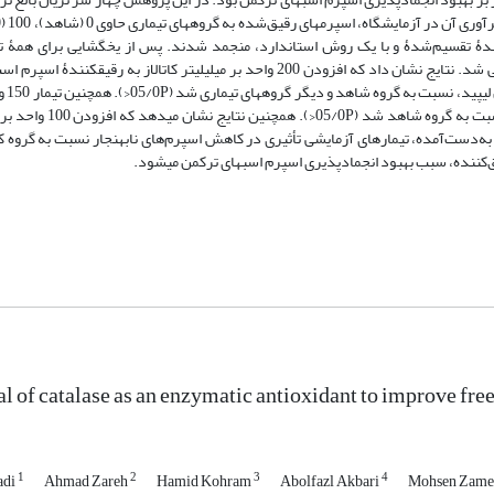
 میلی­لیتر رقیق‌کنندۀ تقسیم‌شدۀ و با یک روش استاندارد، منجمد شدند. پس از یخ­گشایی برای همۀ 
زنده‌مانی، یکپارچگی غشا، ناهنجاری کل و میزان پراکسیداسیون لیپیدی ارزیابی شد. نتایج نشان داد که افزودن 200 واحد بر میلی­لیتر کات
فراسنجه‌های ج
کاتالاز نیز سبب بهبود جنبایی کل، زنده­مانی و کاهش پراکسیدا
اسنجه‌های کیفی اسپرم ندارد (05/0P>). بر پایۀ نتایج به‌دست‌آمده، تیمارهای آزمایشی تأثیری در کاهش اسپرم‌های نابهنجار نسبت 
al of catalase as an enzymatic antioxidant to improve fre
1
2
3
4
adi
Ahmad Zareh
Hamid Kohram
Abolfazl Akbari
Mohsen Zam