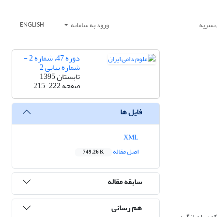
 نشریه
ورود به سامانه
ENGLISH
دوره 47، شماره 2 -
شماره پیاپی 2
تابستان 1395
صفحه
215-222
فایل ها
XML
اصل مقاله
749.26 K
سابقه مقاله
هم رسانی
کمن با میانگین