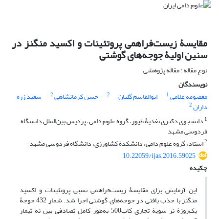
مقایسۀ زیست‌فراهمی پروتئینات و اکسید منگنز در
سنین اولیۀ جوجه‌های گوشتی
نوع مقاله : مقاله پژوهشی
نویسندگان
2
2
1
معصومه غلامی
ابوالقاسم گلیان
حسن کرمانشاهی
سعید زره
2
داران
1
دانشجوی دکتری تغذیۀ طیور، گروه علوم دامی، پردیس بین‌الملل دانشگاه
فردوسی مشهد
2
استاد، گروه علوم دامی، دانشکدۀ کشاورزی، دانشگاه فردوسی مشهد
10.22059/ijas.2016.59025
چکیده
این آزمایش برای مقایسۀ زیست‌فراهمی نسبی پروتئینات و اکسید
منگنز با جذب بافتی در جوجه‌های گوشتی اجرا شد. شمار 432 جوجۀ
یک‌روزۀ نر سویۀ تجاری کاب500 به‌طور کامل تصادفی بین نه تیمار