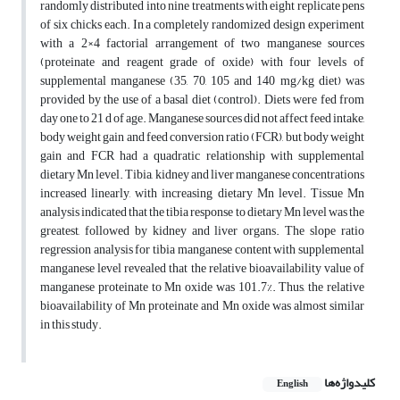
randomly distributed into nine treatments with eight replicate pens
of six chicks each. In a completely randomized design experiment
with a 2×4 factorial arrangement of two manganese sources
(proteinate and reagent grade of oxide) with four levels of
supplemental manganese (35, 70, 105 and 140 mg/kg diet) was
provided by the use of a basal diet (control). Diets were fed from
day one to 21 d of age. Manganese sources did not affect feed intake,
body weight gain and feed conversion ratio (FCR), but body weight
gain and FCR had a quadratic relationship with supplemental
dietary Mn level. Tibia, kidney and liver manganese concentrations
increased linearly, with increasing dietary Mn level. Tissue Mn
analysis indicated that the tibia response to dietary Mn level was the
greatest, followed by kidney and liver organs. The slope ratio
regression analysis for tibia manganese content with supplemental
manganese level revealed that the relative bioavailability value of
manganese proteinate to Mn oxide was 101.7%. Thus, the relative
bioavailability of Mn proteinate and Mn oxide was almost similar
in this study.
کلیدواژه‌ها
English