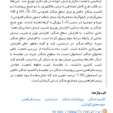
آزمایشی با هشت تکرار و شش جوجه در هر تکرار توزیع شد. جیره‌ها
در قالب طرح کامل تصادفی با ترتیب فاکتوریل با دو منبع پروتئینات و
اکسید منگنز خالص و چهار سطح منگنز افزودنی (35، 70، 105 و 140
میلی‌گرم در کیلوگرم) به همراه یک تیمار شاهد (بدون منگنز افزودنی)،
تهیه و جوجه­ها در سنین 21-1 روزگی با آن‌ها تغذیه شدند. نوع منبع
منگنز بر مصرف غذایی، افزایش وزن و ضریب تبدیل غذایی اثر معنی­
داری نداشت. با افزایش سطح منگنز، افزایش وزن و ضریب تبدیل
غذایی از رابطۀ درجۀ دوم پیروی کرده است. با افزایش سطح منگنز
جیره، تراکم منگنز در درشت­نی، کبد و کلیه به‌طور خطی افزایش
معنی‌داری داشته است. شیب به‌دست‌آمده از بررسی تابعیت خطی
محتوای منگنز استخوان نسبت به سطوح منگنز جیره، در مقایسه با
دیگر بافت‌ها بیشترین میزان بود و به دنبال آن به ترتیب کلیه و کبد
شیب کمتری داشتند. با مقایسۀ شیب خطوط تابعیت، مقادیر
زیست‌فراهمی نسبی پروتئینات منگنز در مقایسه با اکسید منگنز خالص
در استخوان 7/101 درصد تعیین شد که نشان‌دهندۀ نبود تفاوت در
زیست‌فراهمی بین دو منبع منگنز در این آزمایش است.
کلیدواژه‌ها
اکسید منگنز
پروتئینات منگنز
درشت‌نی
زیست‌فراهمی
جوجه‌های گوشتی
20.1001.1.20084773.1395.47.2.4.7