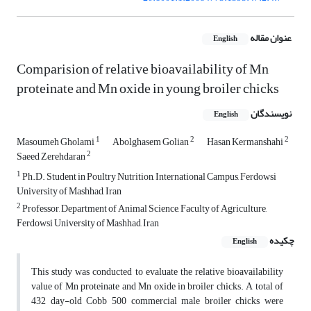
عنوان مقاله
English
Comparision of relative bioavailability of Mn
proteinate and Mn oxide in young broiler chicks
نویسندگان
English
1
2
2
Masoumeh Gholami
Abolghasem Golian
Hasan Kermanshahi
2
Saeed Zerehdaran
1
Ph.D. Student in Poultry Nutrition, International Campus, Ferdowsi
University of Mashhad, Iran
2
Professor, Department of Animal Science, Faculty of Agriculture,
Ferdowsi University of Mashhad, Iran
چکیده
English
This study was conducted to evaluate the relative bioavailability
value of Mn proteinate and Mn oxide in broiler chicks. A total of
432 day-old Cobb 500 commercial male broiler chicks were