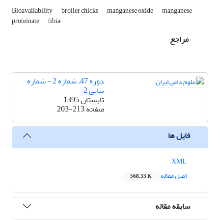
Bioavailability
broiler chicks
manganese oxide
manganese
proteinate
tibia
مراجع
دوره 47، شماره 2 - شماره
پیاپی 2
تابستان 1395
صفحه
203-213
فایل ها
XML
اصل مقاله
568.33 K
سابقه مقاله