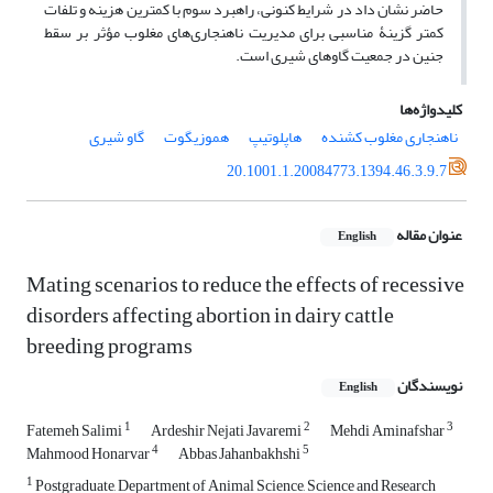
حاضر نشان داد در شرایط کنونی، راهبرد سوم با کمترین هزینه و تلفات
کمتر گزینۀ مناسبی برای مدیریت ناهنجاری‌های مغلوب مؤثر بر سقط
جنین در جمعیت گاوهای شیری است.
کلیدواژه‌ها
ناهنجاری مغلوب کشنده
هاپلوتیپ
هموزیگوت
گاو شیری
20.1001.1.20084773.1394.46.3.9.7
عنوان مقاله
English
Mating scenarios to reduce the effects of recessive
disorders affecting abortion in dairy cattle
breeding programs
نویسندگان
English
1
2
3
Fatemeh Salimi
Ardeshir Nejati Javaremi
Mehdi Aminafshar
4
5
Mahmood Honarvar
Abbas Jahanbakhshi
1
Postgraduate, Department of Animal Science, Science and Research