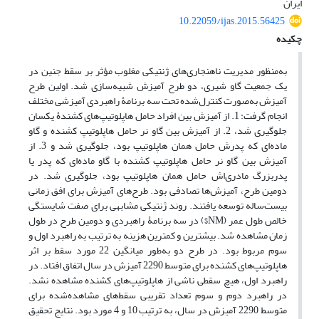
ایران
10.22059/ijas.2015.56425
چکیده
به‌منظور مدیریت ناهنجاری‌های ژنتیکی مغلوب مؤثر بر سقط جنین در
یک جمعیت گاو شیری، دو طرح آمیزش شبیه‌سازی شد. اولین طرح
آمیزش به‌صورت کنترل‌شده تحت سه برنامۀ راهبردی آمیزشی مختلف
انجام گرفت: 1. از آمیزش بین افراد حامل هاپلوتیپ‌های کشندۀ یکسان
جلوگیری شد، 2. از آمیزش بین گاو نر حامل هاپلوتیپ کشنده و گاو
ماده‌ای که پدرش حامل همان هاپلوتیپ بود، جلوگیری شد و 3. از
آمیزش بین گاو نر حامل هاپلوتیپ کشنده با گاو ماده‌ای که پدر یا
پدربزرگ مادری‌اش حامل همان هاپلوتیپ بود، جلوگیری شد. در
دومین طرح، آمیزش‌ها تصادفی بود. طرح‌های آمیزش برای افق زمانی
بیست‌ساله توسعه یافتند. روند ژنتیکی مشابهی برای صفت شایستگی
خالص طول عمر (NM$) در سه برنامۀ راهبردی و دومین طرح در طول
زمان مشاهده شد. بیشترین و کمترین هزینه به ترتیب به راهبرد اول و
سوم مربوط بود. در طرح دو به‌طور میانگین 22 مورد سقط بر اثر
هاپلوتیپ‌های کشنده برای متوسط 2290 آمیزش در سال اتفاق افتاد. در
راهبرد اول، هیچ سقطی ناشی از هاپلوتیپ‌های کشنده مشاهده نشد.
در راهبرد دوم و سوم تعداد تقریبی سقط‌های مشاهده‌شده برای
متوسط 2290 آمیزش در سال، به ترتیب 10 و 4 مورد بود. نتایج تحقیق