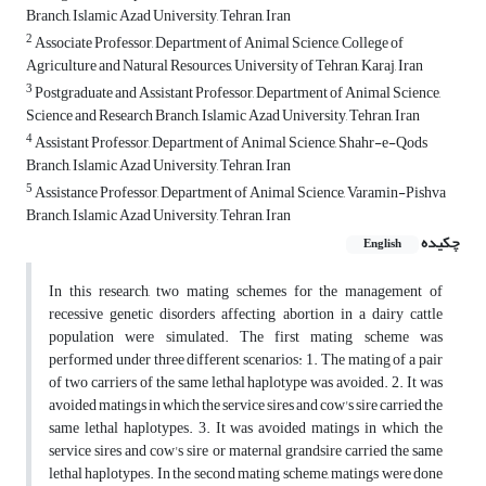
Branch, Islamic Azad University, Tehran, Iran
2
Associate Professor, Department of Animal Science, College of
Agriculture and Natural Resources, University of Tehran, Karaj, Iran
3
Postgraduate and Assistant Professor, Department of Animal Science,
Science and Research Branch, Islamic Azad University, Tehran, Iran
4
Assistant Professor, Department of Animal Science, Shahr-e-Qods
Branch, Islamic Azad University, Tehran, Iran
5
Assistance Professor, Department of Animal Science, Varamin-Pishva
Branch, Islamic Azad University, Tehran, Iran
چکیده
English
In this research, two mating schemes for the management of
recessive genetic disorders affecting abortion in a dairy cattle
population were simulated. The first mating scheme was
performed under three different scenarios: 1. The mating of a pair
of two carriers of the same lethal haplotype was avoided. 2. It was
avoided matings in which the service sires and cow's sire carried the
same lethal haplotypes. 3. It was avoided matings in which the
service sires and cow's sire or maternal grandsire carried the same
lethal haplotypes. In the second mating scheme, matings were done