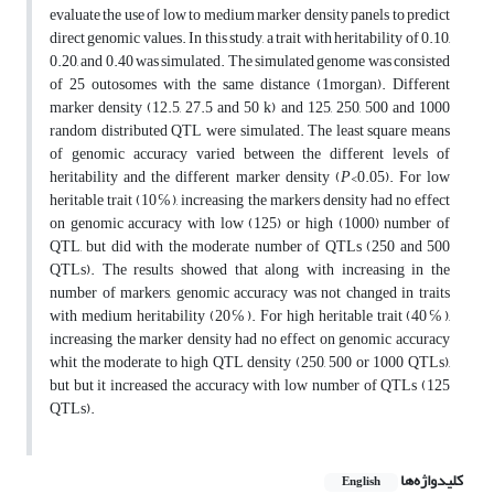
evaluate the use of low to medium marker density panels to predict
direct genomic values. In this study, a trait with heritability of 0.10,
0.20, and 0.40 was simulated. The simulated genome was consisted
of 25 outosomes with the same distance (1morgan). Different
marker density (12.5, 27.5 and 50 k) and 125, 250, 500 and 1000
random distributed QTL were simulated. The least square means
of genomic accuracy varied between the different levels of
heritability and the different marker density (
P
<0.05)­. For low
heritable trait (10℅), increasing the markers density had no effect
on genomic accuracy with low (125) or high (1000) number of
QTL, but did with the moderate number of QTLs (250 and 500
QTLs). The results showed that along with increasing in the
number of markers, genomic accuracy was not changed in traits
with medium heritability (20℅). For high heritable trait (40℅),
increasing the marker density had no effect on genomic accuracy
whit the moderate to high QTL density (250, 500 or 1000 QTLs),
but but it increased the accuracy with low number of QTLs (125
QTLs).
کلیدواژه‌ها
English