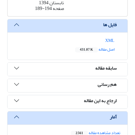
تابستان 1394
صفحه
189-194
فایل ها
XML
اصل مقاله
431.07 K
سابقه مقاله
هم رسانی
ارجاع به این مقاله
آمار
تعداد مشاهده مقاله
2,561