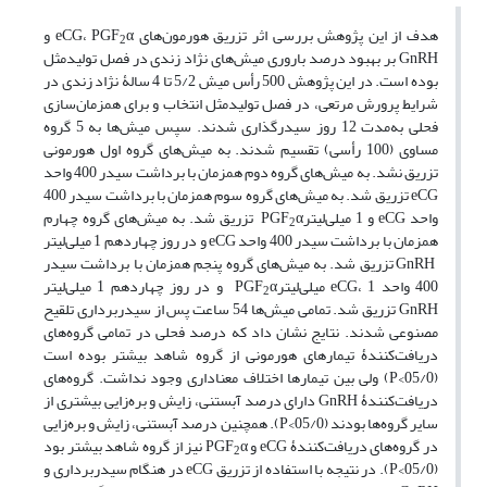
هدف از این پژوهش بررسی اثر تزریق هورمون‌های eCG، PGF
α و
2
GnRH بر بهبود درصد باروری میش‌های نژاد زندی در فصل تولیدمثل
بوده است. در این پژوهش 500 رأس میش 5/2 تا 4 سالۀ نژاد زندی در
شرایط پرورش مرتعی، در فصل تولیدمثل انتخاب و برای همزمان‌سازی
فحلی به‌مدت 12 روز سیدرگذاری شدند. سپس میش‌ها به 5 گروه
مساوی (100 رأسی) تقسیم شدند. به میش‌های گروه اول هورمونی
تزریق نشد. به میش‌های گروه دوم همزمان با برداشت سیدر 400 واحد
eCG تزریق شد. به میش‌های گروه سوم همزمان با برداشت سیدر 400
واحد eCG و 1 میلی‌لیترPGF
α تزریق شد. به میش‌های گروه چهارم
2
همزمان با برداشت سیدر 400 واحد eCG و در روز چهاردهم 1 میلی‌لیتر
GnRH تزریق شد. به میش‌های گروه پنجم همزمان با برداشت سیدر
400 واحد eCG، 1 میلی‌لیترPGF
α و در روز چهاردهم 1 میلی‌لیتر
2
GnRH تزریق شد. تمامی میش‌ها 54 ساعت پس از سیدربرداری تلقیح
مصنوعی شدند. نتایج نشان داد که درصد فحلی در تمامی گروه‌های
دریافت‌کنندۀ تیمارهای هورمونی از گروه شاهد بیشتر بوده است
(05/0>P) ولی بین تیمارها اختلاف معناداری وجود نداشت. گروه‌های
دریافت‌کنندۀ GnRH دارای درصد آبستنی، زایش و بره‌زایی بیشتری از
سایر گروه‌ها بودند (05/0>P). همچنین درصد آبستنی، زایش و بره‌زایی
در گروه‌های دریافت‌کنندۀ eCG و PGF
α نیز از گروه شاهد بیشتر بود
2
(05/0>P). در نتیجه با استفاده از تزریق eCG در هنگام سیدربرداری و