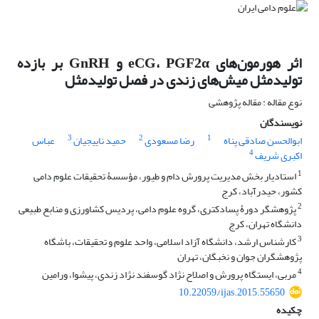
اثر هورمون‌های eCG، PGF2α و GnRH بر بازده
تولیدمثل میش‌های زندی در فصل تولیدمثل
نوع مقاله : مقاله پژوهشی
نویسندگان
3
2
1
ابوالحسن صادقی پناه
رضا مسعودی
حمید ناییجیان
عباس
4
اکبری شریف
1
استادیار بخش مدیریت پرورش دام و طیور، مؤسسۀ تحقیقات علوم دامی
کشور، حیدرآباد، کرج
2
پژوهشگر دورۀ پسادکتری، گروه علوم دامی، پردیس کشاورزی و منابع طبیعی
دانشگاه تهران، کرج
3
کارشناس ارشد، دانشگاه آزاد اسلامی، واحد علوم و تحقیقات، باشگاه
پژوهشگران جوان و نخبگان، تهران
4
مربی، ایستگاه پرورش و اصلاح نژاد گوسفند نژاد زندی، پیشوا، ورامین
10.22059/ijas.2015.55650
چکیده