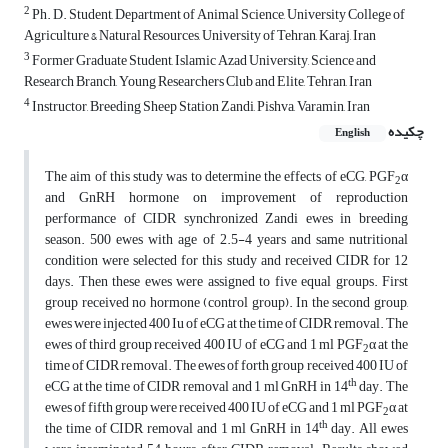
2
Ph. D. Student, Department of Animal Science, University College of
Agriculture & Natural Resources, University of Tehran, Karaj, Iran
3
Former Graduate Student, Islamic Azad University, Science and
Research Branch, Young Researchers Club and Elite, Tehran, Iran
4
Instructor, Breeding Sheep Station Zandi, Pishva, Varamin, Iran
چکیده
English
The aim of this study was to determine the effects of eCG, PGF
α
2
and GnRH hormone on improvement of reproduction
performance of CIDR synchronized Zandi ewes in breeding
season. 500 ewes with age of 2.5-4 years and same nutritional
condition were selected for this study and received CIDR for 12
days. Then these ewes were assigned to five equal groups. First
group received no hormone (control group). In the second group,
ewes were injected 400 Iu of eCG at the time of CIDR removal. The
ewes of third group received 400 IU of eCG and 1 ml PGF
α at the
2
time of CIDR removal. The ewes of forth group received 400 IU of
th
eCG at the time of CIDR removal and 1 ml GnRH in 14
day. The
ewes of fifth group were received 400 IU of eCG and 1 ml PGF
α at
2
th
the time of CIDR removal and 1 ml GnRH in 14
day. All ewes