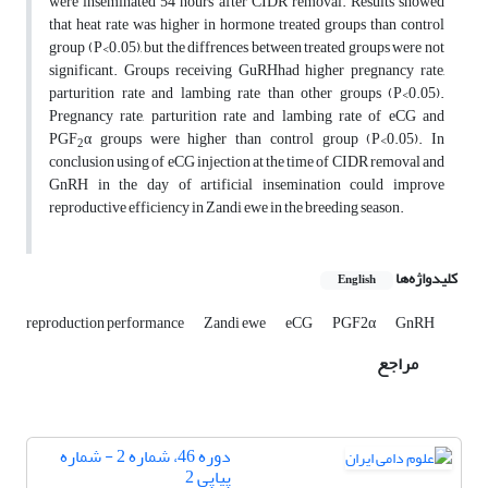
were inseminated 54 hours after CIDR removal. Results showed
that heat rate was higher in hormone treated groups than control
group (P<0.05), but the diffrences between treated groups were not
significant. Groups receiving GuRHhad higher pregnancy rate,
parturition rate and lambing rate than other groups (P<0.05).
Pregnancy rate, parturition rate and lambing rate of eCG and
PGF
α groups were higher than control group (P<0.05). In
2
conclusion using of eCG injection at the time of CIDR removal and
GnRH in the day of artificial insemination could improve
reproductive efficiency in Zandi ewe in the breeding season.
کلیدواژه‌ها
English
reproduction performance
Zandi ewe
eCG
PGF2α
GnRH
مراجع
دوره 46، شماره 2 - شماره
پیاپی 2