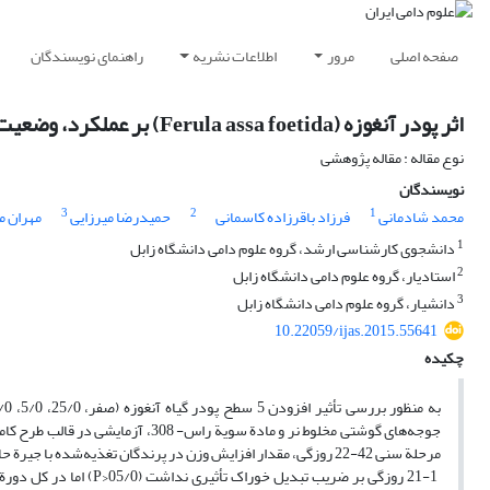
صفحه اصلی
مرور
اطلاعات نشریه
راهنمای نویسندگان
اثر پودر آنغوزه (Ferula assa foetida) بر عملکرد، وضعیت ایمنی و جمعیت میکروبی روده‌های کور جوجه‌های گوشتی
نوع مقاله : مقاله پژوهشی
نویسندگان
3
2
1
محمد شادمانی
فرزاد باقرزاده کاسمانی
حمیدرضا میرزایی
مهران م
1
دانشجوی کارشناسی ارشد، گروه علوم دامی دانشگاه زابل
2
استادیار، گروه علوم دامی دانشگاه زابل
3
دانشیار، گروه علوم دامی دانشگاه زابل
10.22059/ijas.2015.55641
چکیده
مرحلة سنی 42-22 روزگی، مقدار افزایش وزن در پرندگان تغذیه‌شده با جیرة حاوی 75/0 درصد آنغوزه در مقایسه با شاهد بیشتر بود (05/0P<). افزودن آنغوزه در مرحلة سنی