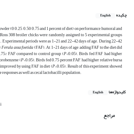
چکیده
English
wder (0, 0.25, 0.50, 0.75 and 1 percent of diet) on performance, humoral and
 Ross 308 broiler chicks were randomly assigned to 5 experimental groups
ign. Experimental periods were as 1-21 and 22-42 days of age. During 22-42
%
Ferula assa foetida
(FAF). At 1-21 days of age, adding FAF to the diet did
0.75% FAF compared to control group (
P
<0.05). Birds fed FAF, had higher
lorobenzene (
P
<0.05). Birds fed 0.75 percent FAF, had higher relative bursa
 improved by using FAF in diet (
P
<0.05). Result of this experiment showed
responses as well as cecal lactobacilli population.
کلیدواژه‌ها
English
i
مراجع