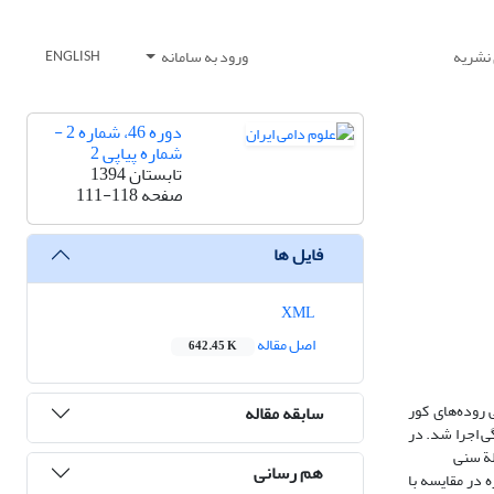
 نشریه
ورود به سامانه
ENGLISH
دوره 46، شماره 2 -
شماره پیاپی 2
تابستان 1394
صفحه
111-118
فایل ها
XML
اصل مقاله
642.45 K
معیت میکروبی روده‌های کور
سابقه مقاله
- 308، آزمایشی در قالب طرح کاملاً تصادفی با 5 تیمار، 4 تکرار و 10 جوجه در هر تکرار در مراحل سنی 21-1 و 42-22 روزگی اجرا شد. در
هم رسانی
ایش، ضریب تبدیل خوراک در پرندگان تغذیه‌شده با جیرة حاوی 75/0 درصد آنغوزه در مقایسه با