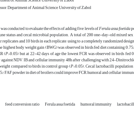
rtment of Animal Science, University of Zabol
ssor, Department of Animal Science, University of Zabol
 was conducted to evaluate the effects of adding five levels of
Ferula assa foetida
po
une status and cecal microbial population. A total of 200 one-day-old mixed sex
r replicates and 10 birds in each replicate, using to a completely randomized des
the highest body weight gain (BWG) was observed in birds fed diet containing 0.75
CR (
P
>0.05) but at 22-42 days of age the lowest FCR was observed in birds fed 
r against NDV, IB and cellular immunity 48h after challenging with 2,4-Dinitroch
weight compared to birds in control group (
P
<0.05). Cecal lactobacilli population
75% FAF powder in diet of broilers could improve FCR, humoral and cellular immune 
s
feed conversion ratio
Ferula assa foetida
humoral immunity
lactobacill