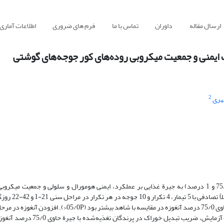
ارسال مقاله
داوران
تماس با ما
فرم های ضروری
اطلاعات آماری
2
هری
به منظور بررسی تأثیر افزودن 5 سطح پودر گیاه آنغوزه (صفر، 25/0، 5/0، 75/0 و 1 درصد) به جیرة غذایی بر عملکرد، ایمنی هومورال و سلولی و ج
جوجه‌های گوشتی مخلوط نر و مادة سویة راس
21-1 روزگی بر ضریب تبدیل خوراک تأثیری نداشت (05/0<P) اما در کل دورة آزم