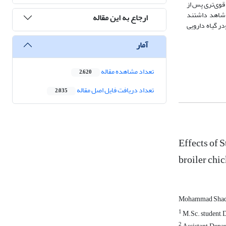
لی قوی‌تری پس از
ز پرندگان گروه شاهد داشتند
ارجاع به این مقاله
زایش داد (05/0P<). نتایج مطالعة حاضر نشان می‌دهد که استفاده از سطح 75/0 درصدی پودر گیاه دارویی
آمار
تعداد مشاهده مقاله
2,620
تعداد دریافت فایل اصل مقاله
2,035
Effects of 
broiler chi
Mohammad Sha
1
M.Sc. student, 
2