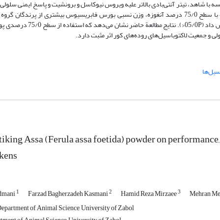
غوزه، در مقایسه با شاهد، تیتر آنتی‌بادی بالاتر علیه ویروس نیوکاسل و برونشیت و پاسخ ایمنی سلو
48 ساعت چالش با دی‌نیتروکلروبنزن داشتند (05/0P<). پرندگان تغذیه‌شده با سطح 75/0 درصد آنغوزه، وزن نسبی بورس فابریسیوس بیشتری ا
(05/0P<). افزودن پودر آنغوزه، جمعیت لاکتوباسیل‌های روده‌های کور را اف
 و جمعیت لاکتوباسیل‌های روده‌های کور اثر مثبت دارد.
سیل‌ها
Stiking Assa (Ferula assa foetida) powder on performance
ckens
1
2
3
dmani
Farzad Bagherzadeh Kasmani
Hamid Reza Mirzaee
Mehran Me
Department of Animal Science, University of Zabol