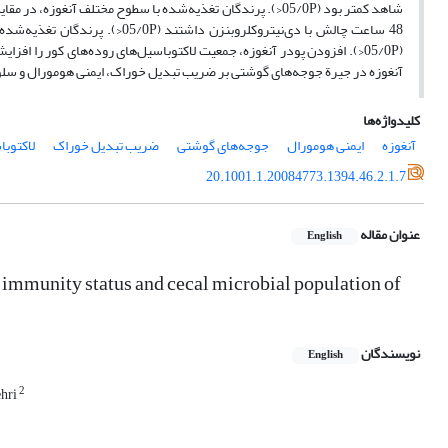
شاهد کمتر بود (05/0P<). پرندگان تغذیه‌شده با سطوح مختلف آن
آنغوزه در جیرة جوجه‌های گوشتی بر ضریب تبدیل خوراک، ایمنی هومورال و سلولی
کلیدواژه‌ها
آنغوزه
ایمنی هومورال
جوجه‌های گوشتی
ضریب تبدیل خوراک
لاکتوبا
20.1001.1.20084773.1394.46.2.1.7
عنوان مقاله
English
, immunity status and cecal microbial population of
نویسندگان
English
2
hri