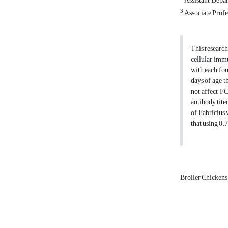
Assistant, Depa
3
Associate Profe
This research
cellular imm
with each fou
days of age, 
not affect F
antibody tite
of Fabricius 
that using 0.
Broiler Chicken