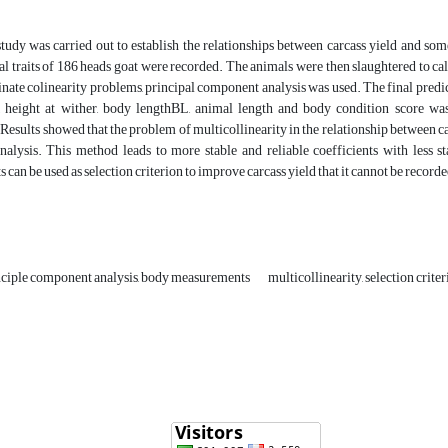
study was carried out to establish the relationships between carcass yield and 
 traits of 186 heads goat were recorded. The animals were then slaughtered to calc
inate colinearity problems, principal component analysis was used. The final predicte
, height at wither, body lengthBL, animal length and body condition score was
 Results showed that the problem of multicollinearity in the relationship between ca
alysis. This method leads to more stable and reliable coefficients with less s
can be used as selection criterion to improve carcass yield that it cannot be recorde
rinciple component analysis, body measurements
multicollinearity, selection crite