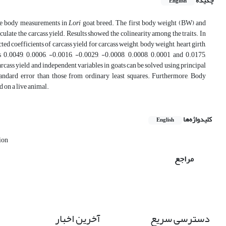
چکیده
English
some body measurements in
Lori
goat breed. The first body weight (BW) and
ulate the carcass yield. Results showed the colinearity among the traits. In
d coefficients of carcass yield for carcass weight, body weight, heart girth,
 0.0049, 0.0006, -0.0016, -0.0029, -0.0008, 0.0008, 0.0001 and 0.0175,
rcass yield and independent variables in goats can be solved using principal
tandard error than those from ordinary least squares. Furthermore, Body
d on a live animal.
کلیدواژه‌ها
English
rion
مراجع
دسترسی سریع
آخرین اخبار