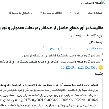
صفحه اصلی
مرور
اطلاعات نشریه
راهنمای نویسندگان
مقایسة برآوردهای حاصل از حداقل مربعات معمولی و تجزیة 
نوع مقاله : مقاله پژوهشی
نویسندگان
2
1
مجید خالداری
صاحب فروتنی فر
1
استادیار گروه علوم دامی، دانشکدة کشاورزی، دانشگاه لرستان
2
استادیار گروه علوم دامی، پردیس کشاورزی و منابع طبیعی دانشگاه رازی کرمانشاه
10.22059/ijas.2015.54588
چکیده
برای محاسبة بازده لاشه، دام‌ها کشتار شدند. نتایج بیانگر وجود هم‌خطی در م
0016/0-، 0029/0-، 0008/0-
اصلی قابل حل بوده و این روش به برآورد ضرایب پایدار و قابل اعتماد با خطا