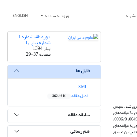
 نشریه
ورود به سامانه
ENGLISH
دوره 46، شماره 1 -
شماره پیاپی 1
بهار 1394
صفحه
29-37
فایل ها
XML
اصل مقاله
362.46 K
دن در بزهای نژاد لری بود. ابتدا وزن زنده و شش صفت ظاهری بدن برای186 بز اندازه‌گیری شد. سپس
زیة مؤلفه‌های
سابقه مقاله
اصلی استفاده شد. ضرایب نهایی پیش‌بینی بازده لاشه برای وزن لاشه، وزن بدن، دور سینه، دور شکم، قد، طول بدن، طول حیوان و نمرة وضعیت بدن به ترتیب 0049/0، 0006/0،
روش تجزیة مؤلفه‌های
هم رسانی
ایج این تحقیق