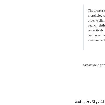
The present 
morphological
order to elim
paunch girth
respectively.
component an
measurements 
carcass yield, p
اشتراک خبرنامه