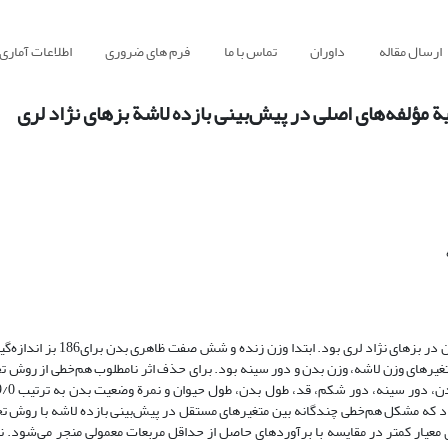
ارسال مقاله
داوران
تماس با ما
فرم های ضروری
اطلاعات آماری
مؤلفه‌های اصلی در پیش‌بینی بازده لاشة بزهای نژاد لری
هدف این پژوهش به دست آوردن ارتباط بین بازده لاشه و برخی اندازه‌های ب
تغیرهای وزن لاشه، وزن بدن و دور سینه بود. برای حذف اثر نامطلوب هم‌خطی از روش تج
، 0008/0، 0001/0 و 0175/0 بود. نتایج نشان داد که مشکل هم‌خطی چندگانه بین متغیرهای مستقل در پیش‌بینی بازده لاشه با 
ی معیار کمتر در مقایسه با برآوردهای حاصل از حداقل مربعات معمولی منجر می‌شود. نت