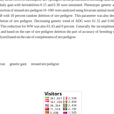
aily gain with heritabilities 0.15 and 0.30 were simulated. Phenotypic, genetic 
oportion of missed sire pedigree (0-100) were analyzed using bivariate animal 
68 with 10 percent random deletion of sire pedigree. This parameter was also d
eletion of sire pedigree. Decreasing genetic trend of ADG were 61.32 and 0.66 
 This reduction for WW was also 63.43 and 0 percent. Generally, the incompletene
 and based on the rate of sire pedigree deletion, the part of accuracy of breeding 
lyzed based on the rate of completeness of sire pedigree.
tion
genetic gain
missed sire pedigree