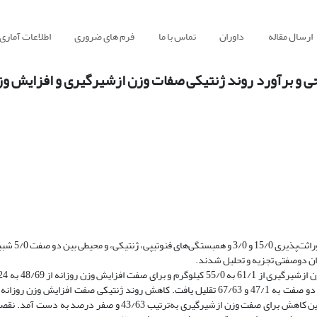
ارسال مقاله
داوران
تماس با ما
فرم های ضروری
اطلاعات آماری
حی و برآورد روند ژنتیکی صفات وزن ازشیرگیری و افزایش وز
صفت کمّی وزن ازشیرگیری و افزایش وز
ان دوصفتی تجزیه و تحلیل شدند.
یافت. این در حالی است که در روش حذف متوالی، میانگین ارزش اصلاحی این دو صفت به 47/1 و 67/63 تقلیل یافت. کاهش روند ژنتیکی صفت
تصادفی و متوالی 10 درصد شمارۀ پدرها، به‌‌ترتیب 32/61 و66/0 درصد بود. این کاهش برای صفت وزن ازشیرگیری به‌‌تر