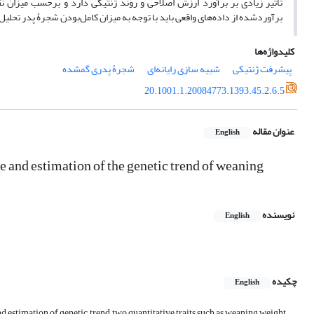
تأثیر زیادی بر برآورد ارزش اصلاحی و روند ژنتیکی دارد و برحسب میزان 
برآورد‌شده از داده‌های واقعی باید با توجه به میزان کامل‌بودن شجرۀ پدر تحلی
کلیدواژه‌ها
پیشرفت ژنتیکی
شبیه ‏سازی رایانه‌ای
شجرۀ پدری گمشده
20.1001.1.20084773.1393.45.2.6.5
عنوان مقاله
English
e and estimation of the genetic trend of weaning
نویسنده
English
چکیده
English
nd estimation of genetic trend, two quantitative traits such as weaning weight