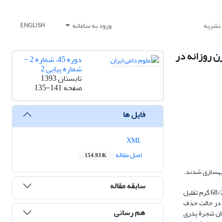
 نشریه
ورود به سامانه
ENGLISH
ن روزانه در
دوره 45، شماره 2 -
شماره پیاپی 2
تابستان 1393
صفحه
135-141
فایل ها
XML
اصل مقاله
154.93 K
ن روزانه از تولد تا هنگام ازشیرگیری با وراثت‌پذیری 15/0 و 3/0 و همبستگی‌های فنوتیپی، ژنتیکی، و محیطی بین دو صفت 5/0 شبیه‏سازی شدند.
سابقه مقاله
با حذف تصادفی 10 درصد شمارۀ پدرها، میانگین ارزش اصلاحی برای صفت وزن ازشیرگیری از 61/1 به 55/0 کیلوگرم و برای صفت افزایش وزن روزانه از 48/69 به 68/24 گرم تقلیل
 افزایش وزن روزانه در حالت حذف
هم رسانی
تیب 43/63 و صفر درصد به دست آمد. نقصان شجرۀ پدری