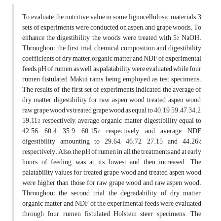
To evaluate the nutritive value in some lignocellulosic materials, 3
sets of experiments were conducted on aspen, and grape woods. To
enhance the digestibility, the woods were treated with 5% NaOH.
Throughout the first trial, chemical composition and digestibility
coefficients of dry matter, organic matter and NDF of experimental
feeds, pH of rumen, as well as palatability were evaluated while four
rumen fistulated Makui rams being employed as test specimens.
The results of the first set of experiments indicated the average of
dry matter digestibility for raw aspen wood, treated aspen wood,
raw grape wood vs treated grape wood as equal to 40.19, 59.47, 34.2,
59.11% respectively, average organic matter digestibility equal to
42.56, 60.4, 35.9, 60.15% respectively and average NDF
digestibility amounting to 29.64, 46.72, 27.15, and 44.26%
respectively. Also, the pH of rumen in all the treatments and at early
hours of feeding was at its lowest and then increased. The
palatability values for treated grape wood and treated aspen wood
were higher than those for raw grape wood and raw aspen wood.
Throughout the second trial, the degradability of dry matter,
organic matter and NDF of the experimental feeds were evaluated
through four rumen fistulated Holstein steer specimens. The