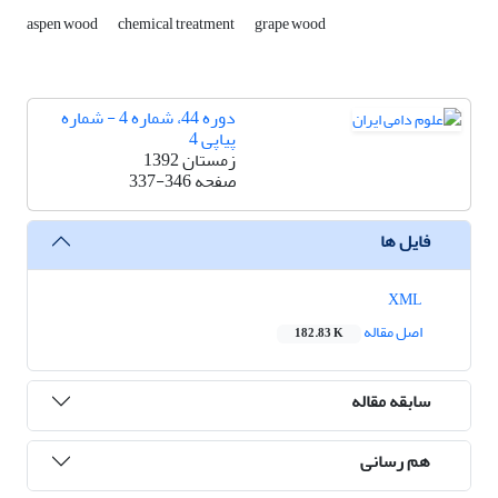
aspen wood
chemical treatment
grape wood
دوره 44، شماره 4 - شماره
پیاپی 4
زمستان 1392
صفحه
337-346
فایل ها
XML
اصل مقاله
182.83 K
سابقه مقاله
هم رسانی