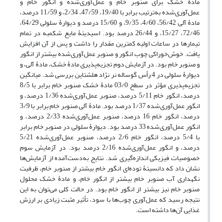
مادۀ خشک برای صنوبر خام و عمل‌آوری‌شده و انگور خام و
عمل‌آوری‌شده به‌ترتیب برابر با 19/40، 47/59، 2/34، و 11/59 درصد،
مادۀ آلی 56/42، 4/60، 9/35، و 15/60 درصد و دیوارۀ سلولی 64/29،
72/46، 15/27، و 26/44 درصد بود. اسیدیتۀ مایع شکمبه در تمام
تیمارها در ساعات اولیه کمترین مقدار را داشت و پس از آن افزایش
یافت. خوش‌خوراکی چوب انگور و صنوبر عمل‌آوری‌شده بیشتر از انگور
و صنوبر خام بود. در آزمایش دوم تجزیه‌پذیری مادۀ خشک، مادۀ آلی، و
دیوارۀ سلولی در 4 رأس گوساله نر نژاد هلشتاین بررسی شد. میانگین
تجزیه‌پذیری مؤثر در سطح 03/0 مادۀ خشک صنوبر خام برابر با 8/5
درصد، انگور خام 5/11 درصد، صنوبر عمل‌آوری‌شده 1/36 درصد، و
انگور عمل‌آوری‌شده 1/37 درصد بود. مادۀ آلی صنوبر خام برابر با 3/9
درصد، انگور خام 16 درصد، صنوبر عمل‌آوری‌شده 2/33 درصد، و
انگور عمل‌آوری‌شده 33 درصد بود. دیوارۀ سلولی در صنوبر خام برابر
با 5/4 درصد، انگور خام 2/6 درصد، صنوبر عمل‌آوری‌شده 5/21
درصد، و انگور عمل‌آوری‌شده 2/16 درصد بود. در آزمایش سوم
خصوصیات فیزیکی اندازه‌گیری شد. نتایج به‌دست‌آمده از آزمایش‌ها
نشان داد که دانسیتۀ توده‌ای انگور خام بیشتر از صنوبر خام، ظرفیت
نگهداری آب صنوبر خام بیشتر از انگور خام، و مادۀ خشک محلول
صنوبر خام نیز بیشتر از انگور خام بود. در حالت کلی می‌توان به این
نتیجه رسید که عمل‌آوری چوب‌ها با سود، تأثیر مثبت زیادی بر ارزش
غذایی آن‌ها داشته است.