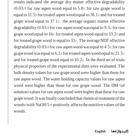
results indicated the average dry matter effective degradability
(0.03%) for raw aspen wood equal to 5.8%, for raw grape wood is
equal to 11.5% for treated aspen wood equal to 36.1% and for treated
grape wood equal to 37.1%., the average organic matter effective
degradability (0.03%) for raw aspen wood was equal to 9.3%, for raw
grape wood equal to 16%, for treated aspen wood equal to 33.2% and
for treated grape wood is equal to 33%. The average NDF effective
degradability (0.03%) for raw aspen wood was equal to 4.5%, for raw
grape wood was equal to 6.2%, for treated aspen wood equal to 21.5%,
and for treated grape wood equal to 16.2%. In the third set of trials,
physical properties of the experimental diets were evaluated. The
bulk density values for raw grape wood were higher than those for
raw aspen wood. The water holding capacity values for raw aspen
wood were higher than those for raw grape wood. The DM (of
solution) values for raw aspen wood were higher than those for raw
grape wood. It was finally concluded that chemical treatment of the
woods (with NaOH 5%) positively affects the nutritive values of the
woods.
کلیدواژه‌ها
English