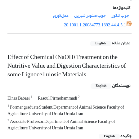
کلیدواژه‌ها
چوب انگور
چوب صنوبر شیرین
عمل‌آوری
20.1001.1.20084773.1392.44.4.5.1
عنوان مقاله
English
Effect of Chemical (NaOH) Treatment on the
Nutritive Value and Digestion Characteristics of
some Lignocellulosic Materials
نویسندگان
English
1
2
Elnaz Babaei
Rasoul Pirmohammadi
1
Former graduate Student, Department of Animal Science, Faculty of
Agriculture, University of Urmia, Urmia, Iran
2
Associate Professor, Department of Animal Science, Faculty of
Agriculture, University of Urmia, Urmia, Iran
چکیده
English