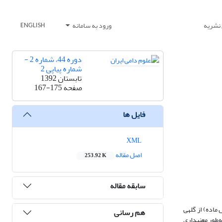
 نشریه
ورود به سامانه
ENGLISH
دوره 44، شماره 2 -
شماره پیاپی 2
تابستان 1392
صفحه
167-175
فایل ها
XML
اصل مقاله
253.92 K
سابقه مقاله
شه و جنس بر کیفیت گوشت و ترکیب اسیدهای چرب ماهیچه­ی راسته­ی گوسفندان زل بود. سی راس بره زل (15 راس نر و 15 راس ماده) از گله­ی
هم رسانی
ربی درون­ماهیچه­ای به‌طور معنی­داری