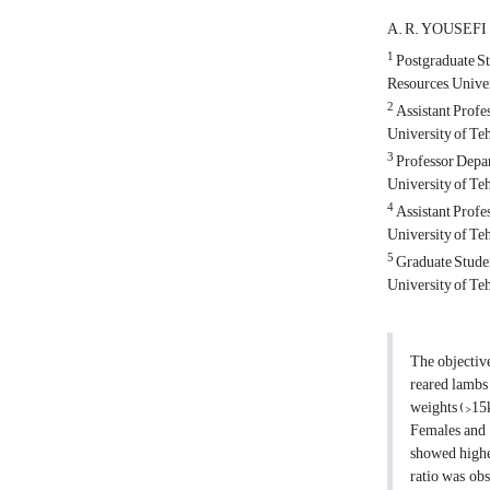
A. R. YOUSEFI
1
Postgraduate St
Resources, Univer
2
Assistant Profe
University of Teh
3
Professor Depar
University of Teh
4
Assistant Profe
University of Teh
5
Graduate Studen
University of Teh
The objective
reared lambs 
weights (>15k
Females and 
showed highe
ratio was ob