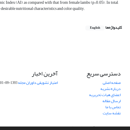
ic Index (AI), as compared with that from female lambs (p<0.05). In total,
sirable nutritional characteristics and color quality.
کلیدواژه‌ها
English
دسترسی سریع
آخرین اخبار
صفحه اصلی
امتیاز تشویقی داوران مجله
1393-09-01
درباره نشریه
اعضای هیات تحریریه
ارسال مقاله
تماس با ما
نقشه سایت
سامانه مدیریت نشریات علمی.
طراحی و پیاده سازی از
سیناوب