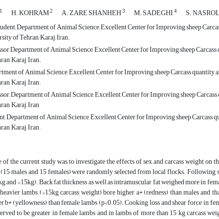
1
2
3
4
H. KOHRAM
A. ZARE SHANHEH
M. SADEGHI
S. NASRO
udent, Department of Animal Science, Excellent Center for Improving sheep Carcass
sity of Tehran, Karaj, Iran.
ssor Department of Animal Science, Excellent Center for Improving sheep Carcass q
ran, Karaj, Iran.
tment of Animal Science, Excellent Center for Improving sheep Carcass quantity an
ran, Karaj, Iran.
ssor, Department of Animal Science, Excellent Center for Improving sheep Carcass q
ran, Karaj, Iran
t, Department of Animal Science, Excellent Center for Improving sheep Carcass qua
ran, Karaj, Iran.
 of the current study was to investigate the effects of sex and carcass weight on t
(15 males and 15 females) were randomly selected from local flocks. Following sla
g and <15kg). Back fat thickness as well as intramuscular fat weighed more in fema
heavier lambs (>15kg carcass weight) bore higher a* (redness) than males and th
r b* (yellowness) than female lambs (p<0.05). Cooking loss and shear force in f
served to be greater in female lambs and in lambs of more than 15 kg carcass we