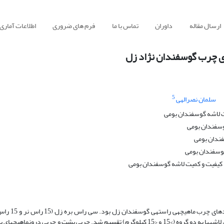
ارسال مقاله
داوران
تماس با ما
فرم های ضروری
اطلاعات آماری
ی چرب گوسفندان نژاد زل
5
سلمان نصرالهی
ت لاشه گوسفندان بومی
وسفندان بومی
فندان بومی
گوسفندان بومی
کیفیت و کمیت لاشه گوسفندان بومی
هدف از این مطالعه­ تعیین اثر وزن لا
پرورش یافته در مرتع به طور تصادفی انتخاب شد. پس از کشتار، بر اساس وزن، لاشه­­ها به دو گروه (>15 و <15 کیلوگرم) تقسیم شد. چربی پشت و چ