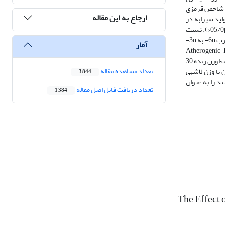
لاشه­ی سنگین­تر از 15 کیلوگرم و گوسفندان ماده، شاخص قرمزی
ارجاع به این مقاله
< و 05/0p<). شاخص زردی گوشت (b*) گوسفندان ماده نسبت به گوسفندان نر به­طور معنی­داری بالاتری بود (05/0p<). تولید شیرابه در
گوسفندان با لاشه­ی سنگین­تر (وزن لاشه بیشتر از 15 کیوگرم) کم­تر بود (05/0p<)؛ درحالی­که گوشت گوسفندان ماده افت حاصل از پخت و نیروی برش کم­تر نشان داد (05/0p<). نسبت
اسیدهای چرب غیر اشباع به اشباع (PUFA/SFA) در گوسفندانی که لاشه­ی سبک­تر داشتند و گوسفندان ماده به­طور معنی­داری بالاتر بود (05/0p<). نسبت اسیدهای چرب 6n- به 3n-
آمار
دارای لاشه­ی سنگین­تر بود (05/0p<). گوشت گوسفندان نر نسبت به ماده شاخص گرفتگی رگی (Atherogenic Index=
C12:0+C14:0+C16:0/n-3PUFA+n-6PUFA+MUFA) :AI)) کم­تری داشت (05/0p<). در مجموع، گوشت بره­های نر و گوسفندانی که لاشه­ی کم­تر از 15 کیلوگرم (متوسط وزن زنده 30
تعداد مشاهده مقاله
با وزن لاشه­ی
3,844
گوشت تولیدی گوسفندان نر و گوسفندانی که وزن لاشه­ی کمتر از 15 کیلوگرم داشتند را به عنوان
تعداد دریافت فایل اصل مقاله
1,384
The Effect 