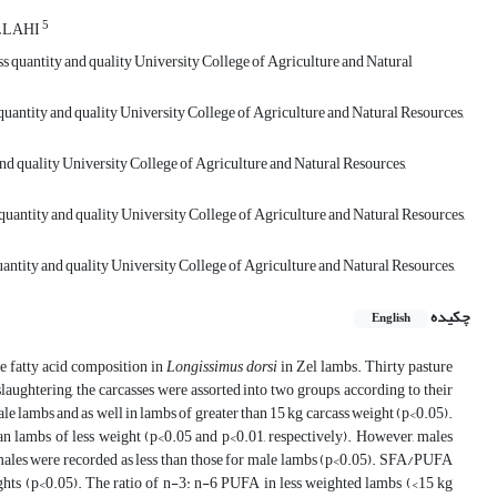
5
LLAHI
 quantity and quality University College of Agriculture and Natural
uantity and quality University College of Agriculture and Natural Resources,
d quality University College of Agriculture and Natural Resources,
uantity and quality University College of Agriculture and Natural Resources,
ntity and quality University College of Agriculture and Natural Resources,
چکیده
English
he fatty acid composition in
Longissimus dorsi
in Zel lambs. Thirty pasture
ughtering, the carcasses were assorted into two groups, according to their
le lambs and as well in lambs of greater than 15 kg carcass weight (p<0.05).
an lambs of less weight (p<0.05 and p<0.01, respectively). However, males
emales were recorded as less than those for male lambs (p<0.05). SFA/PUFA
ights (p<0.05). The ratio of n-3: n-6 PUFA in less weighted lambs (<15 kg