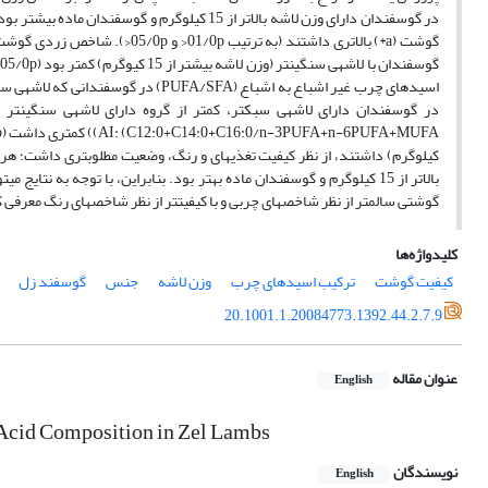
کیلوگرم) داشتند، از نظر کیفیت تغذیه­ای و رنگ، وضعیت مطلوب­تری داشت؛ ه
گوشتی سالم­تر از نظر شاخص­های چربی و با کیفیت­تر از نظر شاخص­های رنگ معرفی 
کلیدواژه‌ها
کیفیت گوشت
ترکیب اسیدهای چرب
وزن لاشه
جنس
گوسفند زل
20.1001.1.20084773.1392.44.2.7.9
عنوان مقاله
English
y Acid Composition in Zel Lambs
نویسندگان
English