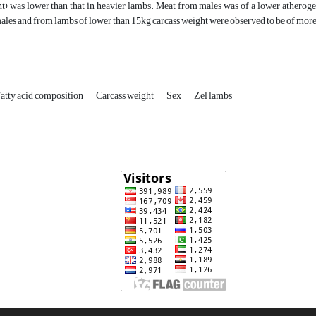
t) was lower than that in heavier lambs. Meat from males was of a lower atherogen
les and from lambs of lower than 15kg carcass weight were observed to be of more de
atty acid composition
Carcass weight
Sex
Zel lambs