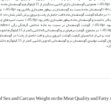
در گوسفندان دارای وزن لاشه بالاتر از 15 کیلوگرم و گوسفندان ماده­ بیشتر بود (05/0p<). همچنین گوسفندان دارای 
گوشت (a*) بالاتری داشتند (به ترتیب 01/0p
در گوسفندان دارای لاشه­ی سبک­تر، کم­تر از گروه 
ر چند برخی از شاخص­های کیفیت گوشت (نیروی برش و افت حاصل از پخت) در گوسفندان 
بالاتر از 15 کیلوگرم و گوسفندان ماده بهتر بود. بنابراین، با توجه به نتایج می­توان 
کرد.
of Sex and Carcass Weight on the Meat Quality and Fatt