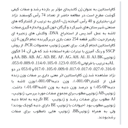
کالپاستاتین به عنوان ژن کاندیدای مؤثر بر بازده رشد و صفات کیفی
گوشت مطرح است.در مطالعه حاضر از تعداد 74 رأس گوسفند نژاد
لری-بختیاری و 40 رأس آمیخته زل-آتابای به ترتیب از کشتارگاه های
صنعتی شهرستان های شهرکرد و گرگان خون گیری و اندازه گیری صفات
لاشه به عمل آمد.پس از استخراج DNA، واکنش های زنجیره ای
پلیمرازجهت تکثیر قطعه 254 جفت بازی دربرگیرنده تمام اگزون 6 ژن
کالپاستاتین انجام گرفت. برای تعیین ژنوتیپ محصولات PCR، از روش
SSCP و رنگ آمیزی با نیترات نقره استفاده شد که طی آن، 14 الگوی
ژنوتیپیِ AA، BB، AB، AC، AD، BE، AF، AG، AH، AI، JJ، AJ، BK و
ALبه ترتیب با فراوانی 035/0، 123/0، 105/0، 114/0، 009/0، 053/0،
316/0، 027/0، 017/0، 017/0، 009/0، 105/0، 017/0 و 053/0 در دو
نژاد مشاهده شد.ژن کالپاستاتین اثر معنی داری بر صفات وزن زنده
قبل از کشتار(001/0P<)، وزن دنبه(001/0P<)،وزن لاشه با
دنبه(05/0P<) و درصد وزن دنبه به وزن لاشه(01/0P<) داشت.
ژنوتیپ AB ژنوتیپی مطلوب برای مجموع صفـات مورد بررسی، ژنوتیـپ –
AJ مطلوب برای صفـات رشـد و ژنـوتیـپ BE اگرچه به لحاظ دنبه
ژنوتیپی مطلوب بود (حیوانات با ژنوتیپ BE دارای دنبه کوچک بودند)
ولی به همراه ژنوتیپBB، ژنوتیپ هایی نامطلوب برای صفات
رشدبودند.