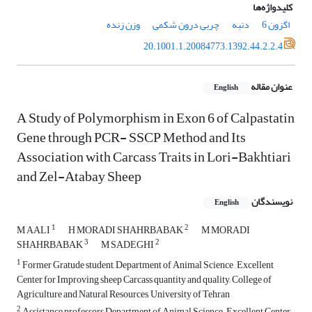
کلیدواژه‌ها
اگزون 6
دنبه
چربی درون شکمی
وزن زنده
20.1001.1.20084773.1392.44.2.2.4
عنوان مقاله
English
A Study of Polymorphism in Exon 6 of Calpastatin
Gene through PCR- SSCP Method and Its
Association with Carcass Traits in Lori-Bakhtiari
and Zel-Atabay Sheep
نویسندگان
English
1
2
M AALI
H MORADI SHAHRBABAK
M MORADI
3
2
SHAHRBABAK
M SADEGHI
1
Former Gratude student, Department of Animal Science , Excellent
Center for Improving sheep Carcass quantity and quality, College of
Agriculture and Natural Resources, University of Tehran
2
Assistance professors Department of Animal Science , Excellent Center