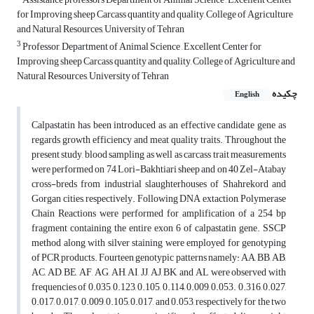
for Improving sheep Carcass quantity and quality, College of Agriculture
and Natural Resources, University of Tehran
3
Professor, Department of Animal Science , Excellent Center for
Improving sheep Carcass quantity and quality, College of Agriculture and
Natural Resources, University of Tehran
چکیده
English
Calpastatin has been introduced as an effective candidate gene as
regards growth efficiency and meat quality traits. Throughout the
present study, blood sampling as well as carcass trait measurements
were performed on 74 Lori-Bakhtiari sheep and on 40 Zel-Atabay
cross-breds from industrial slaughterhouses of Shahrekord and
Gorgan cities, respectively. Following DNA extaction, Polymerase
Chain Reactions were performed for amplification of a 254 bp
fragment containing the entire exon 6 of calpastatin gene. SSCP
method along with silver staining were employed for genotyping
of PCR products. Fourteen genotypic patterns namely: AA, BB, AB,
AC, AD, BE, AF, AG, AH, AI, JJ, AJ, BK, and AL were observed with
frequencies of 0.035, 0.123, 0.105, 0.114, 0.009, 0.053. 0.316, 0.027,
0.017, 0.017, 0.009, 0.105, 0.017, and 0.053, respectively for the two