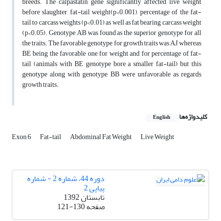
breeds. The calpastatin gene significantly affected live weight
before slaughter, fat-tail weight(p<0.001), percentage of the fat-
tail to carcass weights (p<0.01) as well as fat bearing carcass weight
(p<0.05). Genotype AB was found as the superior genotype for all
the traits. The favorable genotype for growth traits was AJ, whereas
BE being the favorable one for weight and for percentage of fat-
tail (animals with BE genotype bore a smaller fat-tail) but this
genotype along with genotype BB were unfavorable as regards
growth traits.
کلیدواژه‌ها
English
Exon 6
Fat-tail
Abdominal Fat Weight
Live Weight
دوره 44، شماره 2 - شماره
پیاپی 2
تابستان 1392
صفحه
121-130