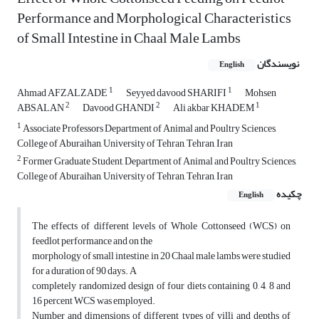
Performance and Morphological Characteristics
of Small Intestine in Chaal Male Lambs
نویسندگان
English
1
1
Ahmad AFZALZADE
Seyyed davood SHARIFI
Mohsen
2
2
1
ABSALAN
Davood GHANDI
Ali akbar KHADEM
1
Associate Professors Department of Animal and Poultry Sciences,
College of Aburaihan, University of Tehran, Tehran, Iran
2
Former Graduate Student, Department of Animal and Poultry Sciences,
College of Aburaihan, University of Tehran, Tehran, Iran
چکیده
English
The effects of different levels of Whole Cottonseed (WCS) on
feedlot performance and on the
morphology of small intestine, in 20 Chaal male lambs were studied
for a duration of 90 days. A
completely randomized design of four diets containing 0, 4, 8 and
16 percent WCS was employed.
Number and dimensions of different types of villi and depths of