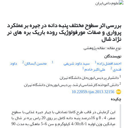
بررسی اثر سطوح مختلف پنبه دانه در جیره بر عملکرد
پرواری و صفات مورفولوژیک روده باریک بره های نر
نژاد شال
نوع مقاله : مقاله پژوهشی
نویسندگان
2
1
1
احمد افضل زاده
سید داود شریفی
محسن آبسالان
داود
1
2
قندی
علی اکبر خادم
1
دانشیار پردیس ابوریحان دانشگاه تهران
2
دانش آموخته کارشناسی ارشد، پردیس ابوریحان دانشگاه تهران
10.22059/ijas.2013.32156
چکیده
این آزمایش در قالب طرح کاملا تصادفی با چهار جیره غذایی با سطوح
صفر، 4 ، 8 و 16درصد پنبه دانه کامل بر روی 20 راس بره نر شال با
میانگین وزن اولیه 8/1±4/30 کیلوگرم و سن 6-5 ماهگی به مدت 90