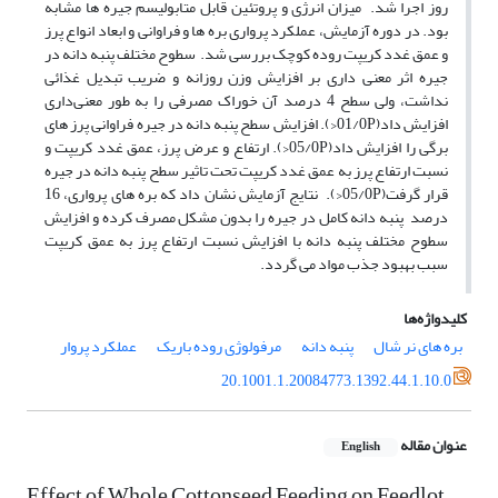
روز اجرا شد. میزان انرژی و پروتئین قابل متابولیسم جیره ها مشابه
بود. در دوره آزمایش، عملکرد پرواری بره ها و فراوانی و ابعاد انواع پرز
و عمق غدد کریپت روده کوچک بررسی شد. سطوح مختلف پنبه دانه در
جیره اثر معنی داری بر افزایش وزن روزانه و ضریب تبدیل غذائی
نداشت، ولی سطح 4 درصد آن خوراک مصرفی را به طور معنی‌داری
افزایش داد(01/0P<). افزایش سطح پنبه دانه در جیره فراوانی پرز های
برگی را افزایش داد(05/0P<). ارتفاع و عرض پرز، عمق غدد کریپت و
نسبت ارتفاع پرز به عمق غدد کریپت تحت تاثیر سطح پنبه دانه در جیره
قرار گرفت(05/0P<). نتایج آزمایش نشان داد که بره های پرواری، 16
درصد پنبه دانه کامل در جیره را بدون مشکل مصرف کرده و افزایش
سطوح مختلف پنبه دانه با افزایش نسبت ارتفاع پرز به عمق کریپت
سبب بهبود جذب مواد می گردد.
کلیدواژه‌ها
بره های نر شال
پنبه دانه
مرفولوژی روده باریک
عملکرد پروار
20.1001.1.20084773.1392.44.1.10.0
عنوان مقاله
English
Effect of Whole Cottonseed Feeding on Feedlot