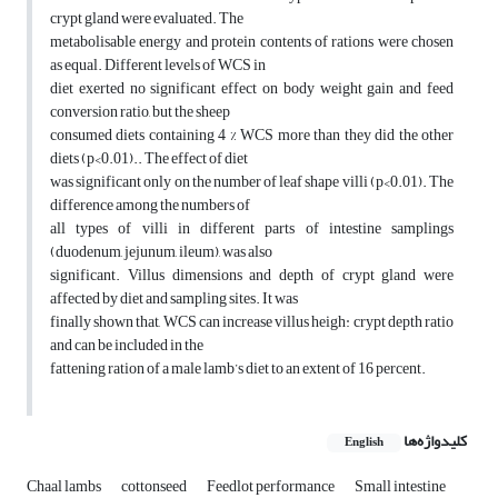
crypt gland were evaluated. The
metabolisable energy and protein contents of rations were chosen
as equal. Different levels of WCS in
diet exerted no significant effect on body weight gain and feed
conversion ratio, but the sheep
consumed diets containing 4 % WCS more than they did the other
diets (p<0.01).. The effect of diet
was significant only on the number of leaf shape villi (p<0.01). The
difference among the numbers of
all types of villi in different parts of intestine samplings
(duodenum, jejunum, ileum), was also
significant. Villus dimensions and depth of crypt gland were
affected by diet and sampling sites. It was
finally shown that, WCS can increase villus heigh: crypt depth ratio
and can be included in the
fattening ration of a male lamb’s diet to an extent of 16 percent.
کلیدواژه‌ها
English
Chaal lambs
cottonseed
Feedlot performance
Small intestine