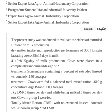
2
Senior Expert faka Agro-Animal Husbandary Corporation
3
Postgradute Student, Isfahan Industrial University, Isfahan
4
Expert faka Agro-Animal Husbandary Corporation
5
Senior Expert, faka Agro-Animal Husbandary Corporation
چکیده
English
The present study was conducted to evaluate the effects of extruded
Linseed on milk production,
dry matter intake and reproduction performance of 300 Holstein
lactating cows (35±15 days in milk;
41±9/8 Kg/day of milk production). Cows were placed in a
completely randomized design of 2
treatments (concentrate containing 7 percent of extruded linseed
vs. control), (150 cows per
treatment). Cows were fed a balanced total mixed ration (610 g
concentrate /kg DM and 390 g forages
/kg DM) 3 times per day and while being milked 3 times per day
too. Cows in group 1 were fed
Totally Mixed Rotion (TMR) with no extruded linseed (control),
while those in group 2 fed TMR