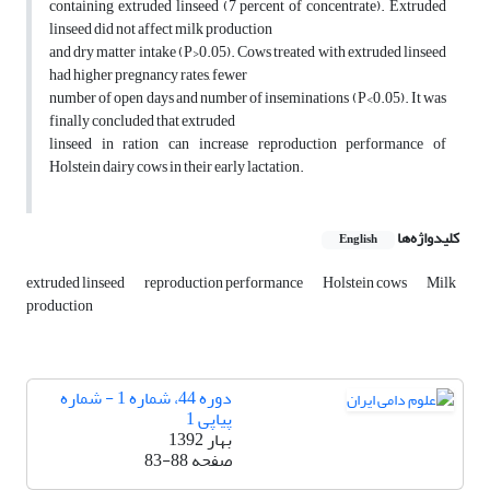
containing extruded linseed (7 percent of concentrate). Extruded
linseed did not affect milk production
and dry matter intake (P>0.05). Cows treated with extruded linseed
had higher pregnancy rates, fewer
number of open days and number of inseminations (P<0.05). It was
finally concluded that extruded
linseed in ration can increase reproduction performance of
Holstein dairy cows in their early lactation.
کلیدواژه‌ها
English
extruded linseed
reproduction performance
Holstein cows
Milk
production
دوره 44، شماره 1 - شماره
پیاپی 1
بهار 1392
صفحه
83-88