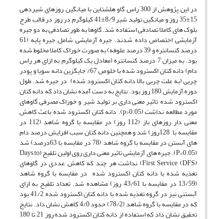
در این پژوهش از 300 راس گاو هلشتاین با میانگین روزهای شیردهی
15±35 روز و میانگین تولید شیر 8/9±41 کیلوگرم در روز در قالب طرح
بلوک های کاملا تصادفی استفاده شد. گاوها به طور تصادفی به دو جیره
آزمایشی اختصاص داده شدند. جیره آزمایشی شامل جیره پایه (61
درصد کنسانتره و 39 درصد علوفه) به صورت خوراک کاملا مخلوط شده
بود. به میزان 7 درصد کنسانتره (معادل یک کیلوگرم به ازای هر راس
دام) دانه کتان اکسترود شده با خلوص 67% جایگزین دانه سویا و پودر
چربی (به علت چربی بالا دانه کتان اکسترود شده) در جیره شد. طول
دوره آزمایش 180 روز بود. نتایج به دست آمده نشان داد که دانه کتان
اکسترود شده تاثیر معنی داری بر تولید شیر و خوراک مصرفی گاوهای
مورد مطالعه نداشت (p>0.05). دانه کتان اکسترود شده باعث کاهش
معنی دار روزهای باز (112 روز) در مقایسه با گروه شاهد (112 در
مقایسه با 128روز) شد و همچنین دانه کتان سبب افزایش درصد دام
های آبستن در مقایسه با گروه شاهد (78 در مقایسه با 63درصد) شد
(P<0.05). جیره های آزمایشی تاثیر معنی داری روی اولین تلقیح (Days to
First Service (DFS)) نداشت هر چند که کاهش عددی در گاوهای
تغذیه شده با دانه کتان اکسترود شده در مقایسه با گروه شاهد
(13/59 در مقایسه با 43/61 روز) مشاهده شد. تعداد تلقیح به ازای
آبستنی نیز در گروه تغذیه شده با دانه کتان اکسترود شده 41/2 بود
که در مقایسه با گروه شاهد (78/2) حدود 4/0 کاهش نشان داد. نتایج
تحقیق نشان داد که استفاده از دانه کتان اکسترود شده روز 21 تا 180