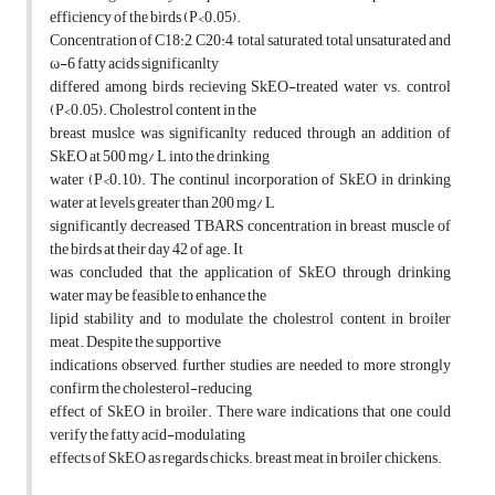
efficiency of the birds (P<0.05).
Concentration of C18:2, C20:4, total saturated, total unsaturated and
ω-6 fatty acids significanlty
differed among birds recieving SkEO-treated water vs. control
(P<0.05). Cholestrol content in the
breast muslce was significanlty reduced through an addition of
SkEO at 500 mg/ L into the drinking
water (P<0.10). The continul incorporation of SkEO in drinking
water at levels greater than 200 mg/ L
significantly decreased TBARS concentration in breast muscle of
the birds at their day 42 of age. It
was concluded that the application of SkEO through drinking
water may be feasible to enhance the
lipid stability and to modulate the cholestrol content in broiler
meat. Despite the supportive
indications observed, further studies are needed to more strongly
confirm the cholesterol-reducing
effect of SkEO in broiler. There ware indications that one could
verify the fatty acid-modulating
effects of SkEO as regards chicks. breast meat in broiler chickens.