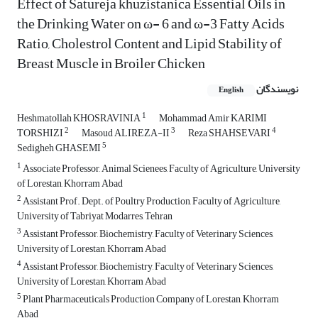
Effect of Satureja khuzistanica Essential Oils in
the Drinking Water on ω- 6 and ω-3 Fatty Acids
Ratio, Cholestrol Content and Lipid Stability of
Breast Muscle in Broiler Chicken
نویسندگان
English
1
Heshmatollah KHOSRAVINIA
Mohammad Amir KARIMI
2
3
4
TORSHIZI
Masoud ALIREZA-II
Reza SHAHSEVARI
5
Sedigheh GHASEMI
1
Associate Professor, Animal Scienees, Faculty of Agriculture, University
of Lorestan, Khorram Abad
2
Assistant Prof. Dept. of Poultry Production, Faculty of Agriculture,
University of Tabriyat Modarres, Tehran
3
Assistant Professor, Biochemistry, Faculty of Veterinary Sciences,
University of Lorestan, Khorram Abad
4
Assistant Professor, Biochemistry, Faculty of Veterinary Sciences,
University of Lorestan, Khorram Abad
5
Plant Pharmaceuticals Production Company of Lorestan, Khorram
Abad