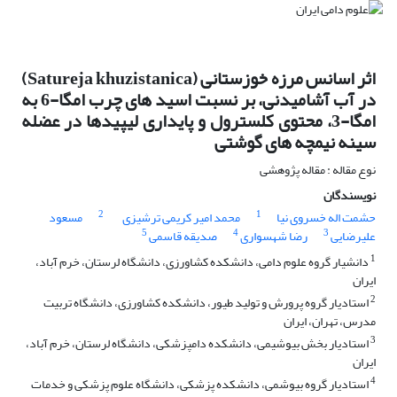
اثر اسانس مرزه خوزستانی (Satureja khuzistanica)
در آب آشامیدنی، بر نسبت اسید های چرب امگا-6 به
امگا-3، محتوی کلسترول و پایداری لیپیدها در عضله
سینه نیمچه های گوشتی
نوع مقاله : مقاله پژوهشی
نویسندگان
2
1
حشمت اله خسروی نیا
محمد امیر کریمی ترشیزی
مسعود
5
4
3
علیرضایی
رضا شهسواری
صدیقه قاسمی
1
دانشیار گروه علوم دامی، دانشکده کشاورزی، دانشگاه لرستان، خرم آباد،
ایران
2
استادیار گروه پرورش و تولید طیور، دانشکده کشاورزی، دانشگاه تربیت
مدرس، تهران، ایران
3
استادیار بخش بیوشیمی، دانشکده دامپزشکی، دانشگاه لرستان، خرم آباد،
ایران
4
استادیار گروه بیوشمی، دانشکده پزشکی، دانشگاه علوم پزشکی و خدمات