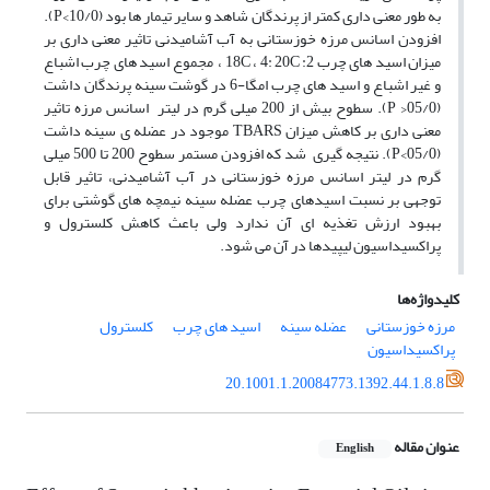
به طور معنی داری کمتر از پرندگان شاهد و سایر تیمار ها بود (10/0>P).
افزودن اسانس مرزه خوزستانی به آب آشامیدنی تاثیر معنی داری بر
میزان اسید های چرب 2: 18C ، 4: 20C ، مجموع اسید های چرب اشباع
و غیر اشباع و اسید های چرب امگا-6 در گوشت سینه پرندگان داشت
(05/0< P). سطوح بیش از 200 میلی گرم در لیتر اسانس مرزه تاثیر
معنی داری بر کاهش میزان TBARS موجود در عضله ی سینه داشت
(05/0>P). نتیجه گیری شد که افزودن مستمر سطوح 200 تا 500 میلی
گرم در لیتر اسانس مرزه خوزستانی در آب آشامیدنی، تاثیر قابل
توجهی بر نسبت اسیدهای چرب عضله سینه نیمچه های گوشتی برای
بهبود ارزش تغذیه ای آن ندارد ولی باعث کاهش کلسترول و
پراکسیداسیون لیپیدها در آن می شود.
کلیدواژه‌ها
مرزه خوزستانی
عضله سینه
اسید های چرب
کلسترول
پراکسیداسیون
20.1001.1.20084773.1392.44.1.8.8
عنوان مقاله
English