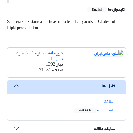
کلیدواژه‌ها
English
Satureja khuzistanica
Breast muscle
Fatty acids
Cholestrol
Lipid peroxidation
دوره 44، شماره 1 - شماره
پیاپی 1
بهار 1392
صفحه
71-81
فایل ها
XML
اصل مقاله
268.44 K
سابقه مقاله