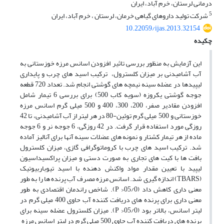
درمانی لرستان، خرم آباد، ایران
5
شرکت تولید داروهای گیاهی خرمان، لرستان ، خرم آباد، ایران
10.22059/ijas.2013.32154
چکیده
این آزمایش به منظور بررسی تاثیر افزودن اسانس مرزه خوزستانی به
آب آشامیدنی بر میزان کلسترول، ترکیب اسید های چرب و پایداری
لیپیدها در عضله سینه نیمچه های گوشتی انجام شد. تعداد 720 قطعه
جوجه گوشتی یکروزه (سویه کاب 500) برای بررسی 6 تیمار شامل
افزودن مقادیر صفر، 200، 300، 400 و 500 میلی گرم اسانس مرزه
خوزستانی و 500 میلی گرم توئین-80 در هر لیتر از آب آشامیدنی، تا 42
روزگی مورد استفاده قرار گرفت. در 42 روزگی، 6 جوجه نر و 6 جوجه
ماده از هر تیمار کشتار و نمونه های عضلات سینه آنها برای آنالیز آماده
شد. ترکیب اسید های چرب با کروماتوگرافی گازی، میزان کلسترول
بافت ها با کیت های تجاری به صورت دستی و میزان پراکسیداسیون
لیپید با تعیین مقدار مواد واکنش دهنده با اسید تیوباربیوتیک
(TBARS) اندازه گیری شد. اسانس مرزه مصرف آب پرنده ها را به طور
معنی داری کاهش داد (05/0< P). شاخص راندمان اقتصادی به طور
معنی داری برای پرنده های دریافت کننده آب حاوی 400 میلی گرم در
لیتر اسانس، بالاتر بود (05/0< P). میزان کلسترول عضله سینه برای
پرنده های دریافت کننده آب حاوی 500 میلی گرم در لیتر اسانس مرزه