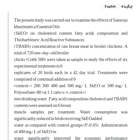
چکیده
English
The present study was carried out to examine the effects of Satureja
khuzistanica Essential Oils
(SkEO), on cholesterol content, fatty acids composition, and
Thiobarbituric Acid Reactive Substances,
(TBARS) concentration of raw breast meat in broiler chickens. A
total of 720 one-day-old broiler
chicks (Cobb 500) were taken as sample to study the effects of six
experimental treatments in 6
replicates of 20 birds each, in a 42 day trial. Treatments were
comprised of continual addition of 0
(control-), 200, 300, 400 and 500 mg/ L SkEO or 500 mg/ L
Polysorbate-80 (at 1:1 ratio v/v; control+)
into drinking water. Fatty acid composition, cholestrol and TBARS
contents were assessed on 6 breast
muscle samples per treatment. Water consumption was
significanlty reduced in birds receiving SkEOadded
water as compared with control groups (P<0.05). Administration
of 400 mg/ L of SkEO in
water significantly improved the economic performance