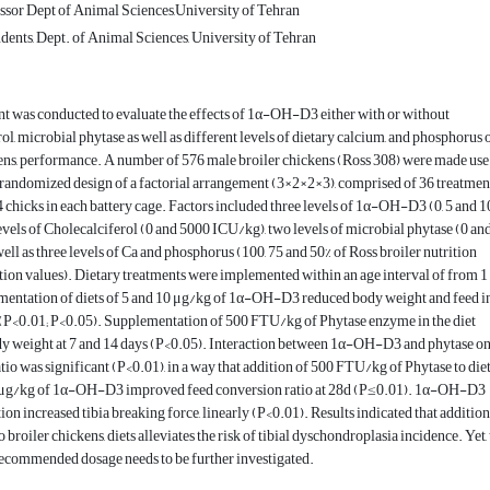
ssor Dept of Animal Sciences,University of Tehran
dents, Dept. of Animal Sciences, University of Tehran
t was conducted to evaluate the effects of 1α-OH-D3 either with or without
ol, microbial phytase as well as different levels of dietary calcium, and phosphorus 
ens, performance. A number of 576 male broiler chickens (Ross 308) were made use 
randomized design of a factorial arrangement (3×2×2×3), comprised of 36 treatment
 4 chicks in each battery cage. Factors included three levels of 1α-OH-D3 (0, 5 and 1
evels of Cholecalciferol (0 and 5000 ICU/kg), two levels of microbial phytase (0 an
ell as three levels of Ca and phosphorus (100, 75 and 50% of Ross broiler nutrition
n values). Dietary treatments were implemented within an age interval of from 1 
mentation of diets of 5 and 10 μg/kg of 1α-OH-D3 reduced body weight and feed in
 (P<0.01; P<0.05). Supplementation of 500 FTU/kg of Phytase enzyme in the diet
dy weight at 7 and 14 days (P<0.05). Interaction between 1α-OH-D3 and phytase on
tio was significant (P<0.01), in a way that addition of 500 FTU/kg of Phytase to die
 μg/kg of 1α-OH-D3 improved feed conversion ratio at 28d (P≤0.01). 1α-OH-D3
on increased tibia breaking force, linearly (P<0.01). Results indicated that addition
roiler chickens, diets alleviates the risk of tibial dyschondroplasia incidence. Yet,
recommended dosage needs to be further investigated.