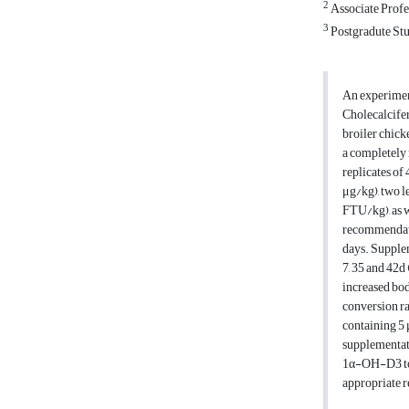
2
Associate Profe
3
Postgradute Stu
An experimen
Cholecalcifer
broiler chick
a completely 
replicates of
μg/kg), two l
FTU/kg), as w
recommendatio
days. Supple
7, 35 and 42d
increased bo
conversion ra
containing 5
supplementati
1α-OH-D3 to b
appropriate 