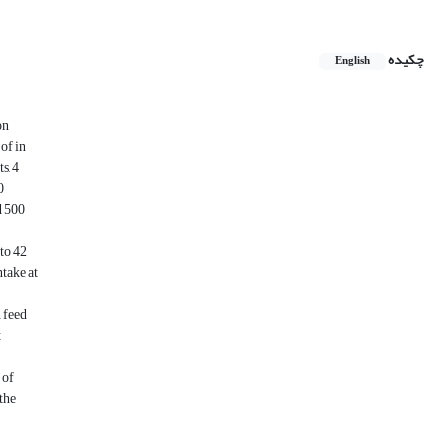
چکیده
English
on
of in
s, 4
0
d 500
to 42
take at
 feed
t
 of
 the