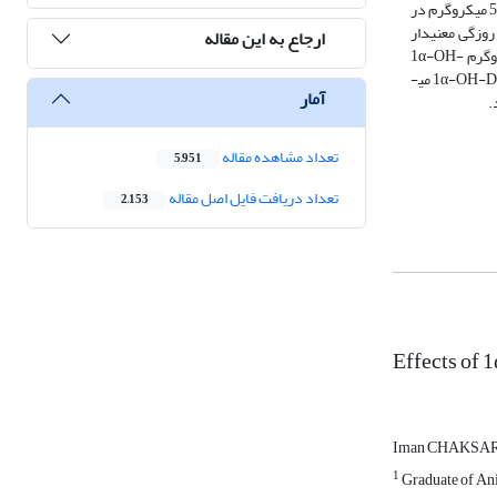
باعث کاهش خوراک مصرفی و همچنین کاهش وزن بدن در سنین 7، 35 و 42 روزگی گردید (05/0>P و 01/0>P). افزودن 500 واحد آنزیم فیتاز به جیره­های حاوی 5 میکروگرم در
 آنزیم فیتاز روی ضریب تبدیل غذایی در سن 28 روزگی معنی­دار
ارجاع به این مقاله
و 500 واحد آنزیم فیتاز حاصل شد. افزودن 5 و 10 میکروگرم 1α-OH-
می­
آمار
.
تعداد مشاهده مقاله
5,951
تعداد دریافت فایل اصل مقاله
2,153
Effects of 
Iman CHAKSA
1
Graduate of Ani