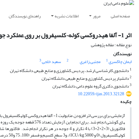
صفحه اصلی
مرور
اطلاعات نشریه
راهنمای نویسندگان
اثر 1- آلفا هیدروکسی کوله¬کلسیفرول بر روی عملکرد جوجه¬های گوشتی
نوع مقاله : مقاله پژوهشی
نویسندگان
3
2
1
ایمان چاکسری
مجتبی زاغری
سعید خلجی
1
دانشجوی کارشناسی ارشد، پردیس کشاورزی و منابع طبیعی دانشگاه تهران
2
دانشیار پردیس کشاورزی و منابع طبیعی دانشگاه تهران
3
دانشجوی دکتری گروه علوم دامی دانشگاه تهران
10.22059/ijas.2013.32128
چکیده
فاکتوریل (3×2×2×3) با 4 تکرار و 4 جوجه در هر تکرار انجام شد. فاکتورها شامل 3 سطح از متابولیت 1α-OH-D