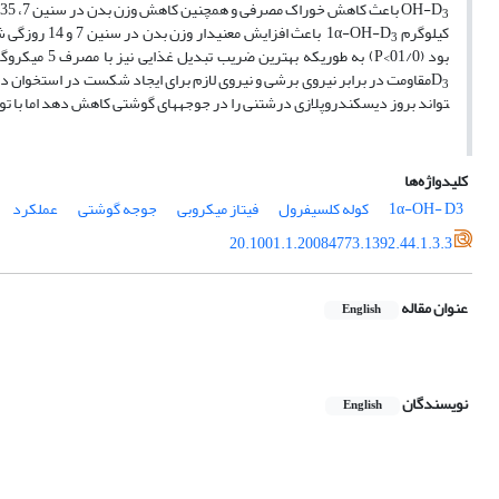
OH-D
3
کیلوگرم 1α-OH-D
باعث افزایش معنی­دار وزن بدن در سنین 7 و 14 روزگی شد (05/0>P). اثر متقابل 1α-OH-D
3
بود (01/0>P) به طوریکه بهترین ضریب تبدیل غذایی نیز با مصرف 5 میکروگرم در کیلوگرم 1α-OH-D
D
مقاومت در برابر نیروی برشی و نیروی لازم برای ایجاد شکست در استخوان درشت­نی را بطور خطی افزایش داد (01/0>P). ن
3
تواند بروز دیسکندروپلازی درشت­نی را در جوجه­های گوشتی کاهش دهد اما با تو
کلیدواژه‌ها
1α-OH- D3
کوله کلسیفرول
فیتاز میکروبی
جوجه گوشتی
عملکرد
20.1001.1.20084773.1392.44.1.3.3
عنوان مقاله
English
نویسندگان
English