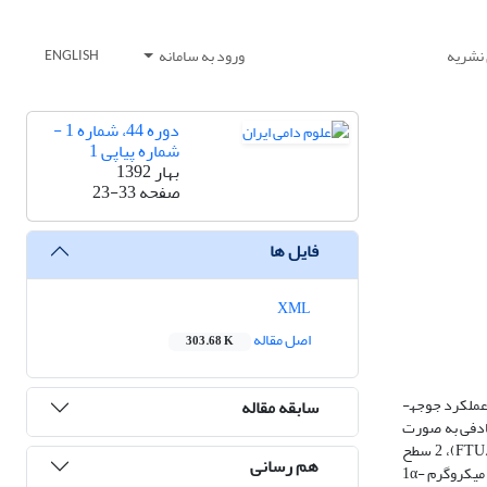
 نشریه
ورود به سامانه
ENGLISH
دوره 44، شماره 1 -
شماره پیاپی 1
بهار 1392
صفحه
23-33
فایل ها
XML
اصل مقاله
303.68 K
آزمایشی برای بررسی اثر افزودن متابولیت 1- آلفا هیدروکسی کوله­کلسیفرول با و بدون کوله­کلسیفرول و فیتاز میکروبی در جیره­های با سطوح مختلف کلسیم و فسفر بر عملکرد جوجه­
سابقه مقاله
ایش در قالب طرح کاملا تصادفی به صورت
(0، 5 و10 µg/kg)، 2 سطح آنزیم فیتاز (0 و500 FTU/kg)، 2 سطح
هم رسانی
کوله­کلسیفرول (0 و 5000 ICU/kg)، و3 سطح کلسیم و فسفر (100، 75 و50 درصد مقدار توصیه شده در راهنمای پرورش جوجه گوشتی سویه راس 308) بود. افزودن 10 میکروگرم 1α-