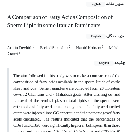
عنوان مقاله
English
A Comparison of Fatty Acids Composition of
Sperm Lipid in some Iranian Ruminants
نویسندگان
English
1
2
3
Armin Towhidi
Farhad Samadian
Hamid Kohram
Mehdi
4
Ansari
چکیده
English
The aim followed in this study was to make a comparison of the
composition of fatty acids available in the sperm lipids of cattle,
sheep and goat. Semen samples were collected from 28 Holestein
cows, 12 Chal rams and 7 Mahabadi goats. After washing out and
removal of the seminal plasma, total lipids of the sperm were
extracted and fatty acids trans-methylated. The fatty acid methyl
esters were injected into GC apparatus and the percentages of fatty
acids calculated. The results indicated that the percentages of
C16:1 and C18:0 were significantly higher in bull sperm than those
in goat and ram sperm. C20:4(n-6), C20:2(n-6) and C20:5(n-6)