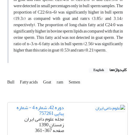
were detected in small percentages only in bull sperm samples. The
proportion of C22:6(n-6) was significantly higher in bull sperm
(19.3%) as compared with goat and ram's (3.85% and 3.14%
respectively). The proportion of long chain fatty acid C24:0 was
significantly higher in bovine sperm lipids as compared with that in
ovine sperm. This fatty acid was not detected in goat sperm. The
ratio of n-3/n-6 fatty acids in bull sperm (2.56) was significantly
higher than this ratio in goat (0.53) and ram (0.21) sperm.
کلیدواژه‌ها
English
Bull
Fatty acids
Goat
ram
Semen
دوره 42، شماره 4 - شماره
پیاپی 757261
مجله علوم دامی ایران
زمستان 1390
صفحه
361-367