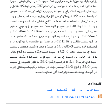
بز نر مهابادی نمون? منی جمع‌آوری شد. حیوانات در طی آزمایش با جیره
استاندارد تغذیه شدند. نمونه‌ منی در دمای C°37 به آزمایشگاه منتقل و
لیپیدهای اسپرم استخراج و اسیدهای چرب آن استریفه شدند. سپس
نمونه‌ها به دستگاه کروماتوگرافی گازی تزریق و درصد اسیدهای چرب
در منحنی‌های حاصله محاسبه شد. نتایج نشان داد که درصد اسید
چرب C16:1 و C18:0 در اسپرم گاو نسبت به اسپرم بز و قوچ به طور
معنی‌داری بیشتر بود. اسیدهای چرب C20:4(n-6)، 20:2(n-6) و
C20:5(n-6) تنها در لیپید اسپرم گاو، درصدی را به خود اختصاص داد.
در گاو نسبت بالایی از DHA (3/19 درصد) در مقایسه با دو گونه بز و
گوسفند (به ترتیب 85/3 و 14/3 درصد) وجود داشت. همچنین نسبت
اسید چرب بلند زنجیر C24:0 در لیپید اسپرم گاو نسبت به قوچ بالاتر
بود، در حالی این اسید چرب در اسپرم بز مشاهده نشد. نسبت
اسیدهای چرب n-3/n-6 در اسپرم گاو (56/2) به طور معنی‌داری نسبت
به بز (53/0) و قوچ (21/0) بیشتر بود. در نتیجه ترکیب اسیدهای چرب
در گونه‌های مختلف نشخوارکنندگان متفاوت است.
کلیدواژه‌ها
اسید چرب
بز
گاو
گوسفند
منی
20.1001.1.20084773.1390.42.4.9.1