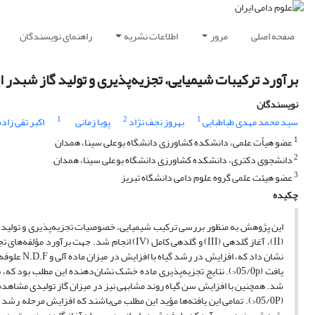
صفحه اصلی
مرور
اطلاعات نشریه
راهنمای نویسندگان
برآورد ترکیبات شیمیایی، تجزیه‌پذیری و تولید گاز شبدر
نویسندگان
1
2
1
سید محمد مهدی طباطبایی
بهروز نجف نژاد
پویا زمانی
اکبر تقی زاده
1
عضو هیأت علمی، دانشکده کشاورزی دانشگاه بوعلی سینا، همدان
2
دانشجوی دکتری، دانشکده کشاورزی دانشگاه بوعلی سینا، همدان
3
عضو هیئت علمی گروه علوم دامی دانشگاه تبریز
چکیده
(II)، آغاز گلدهی (III) و گلدهی کامل (IV) انجا
یافت (05/0p<). نتایج تجزیه‌پذیری ماده خشک نشان‌دهنده این مطلب بو
شد. همچنین با افزایش سن گیاه روند مشابهی نیز در میزان گاز تولیدی مشاهده 
(05/0P<). تمامی این یافته‌ها مؤید این مطلب می‌باشند که افزایش مرحله