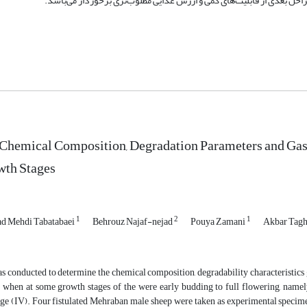
احل بعدی از قابلیت‌های کمی و ارزش غذایی مطلوب‌تری برخوردار می‌باشد.
Chemical Composition, Degradation Parameters and Gas P
wth Stages
1
2
1
 Mehdi Tabatabaei
Behrouz Najaf-nejad
Pouya Zamani
Akbar Tag
s conducted to determine the chemical composition, degradability characteristics
when at some growth stages of the were early budding to full flowering, namely: e
ge (IV). Four fistulated Mehraban male sheep were taken as experimental specimen