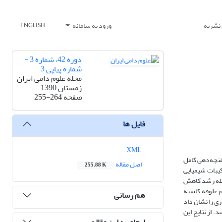
 نشریه
ورود به سامانه
ENGLISH
دوره 42، شماره 3 -
شماره پیاپی 3
مجله علوم دامی ایران
زمستان 1390
صفحه
255-264
فایل ها
XML
رکیب شیمیایی، خصوصیات تجزیه‌پذیری و تولید گاز شبدر ایرانی در مراحل ابتدای غنچه‌دهی تا گلدهی کامل شامل: آغاز غنچه‌دهی (I)، غنچه‌دهی کامل
اصل مقاله
255.88 K
به ترکیبات شیمیایی
N.F و چربی خام نمونه‌ها با پیشرفت مرحله رشد کاهش
ام علوفه کاسته
هم رسانی
ی را نشان داد
. از نتایج این
ارجاع به این مقاله