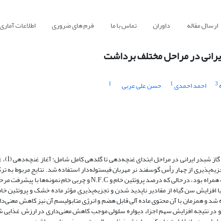
ارسال مقاله
داوران
تماس با ما
فرم های ضروری
اطلاعات آماری
 ایرانی در مراحل مختلف برداشت
1
1
3
احمد احمدی
حسن علی عربی
این پژوهش به منظور بررسی ت
م شد. جهت برآورد مؤلفه‌های تجزیه‌پذیری از چهار رأس گوسفند نر مهربان فیستوله‌دار استفاده شد. نتایج مربوط 
نشان داد که، افزایش در رشد گیاه با افزایش در میزان ماده آلی و N.D.F علوفه همراه بود، درحالی که درصد پروتئین خام و .C
د که، با افزایش سن گیاه از مقادیر ناپدید شدن و تجزیه‌پذیری مؤثر ماده خشک و پروتئین خ
شد و همزمان با آن محتوی ماده آلی قابل هضم و انرژی متابولیسم آن نیز کاهش معنی‌دار
 رشد و در نتیجه افزایش سهم اجزاء دیواره سلولی موجب کاهش معنی‌داری در ارزش غذایی شد