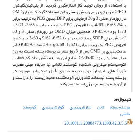
با استفاده از روش تولید گاز اندازه‌گیری گردید. از پلی‌اتیلن‌گلیکول
(PEG) نیز برای بررسی ارزش زیستی تانن استفاده گردید. میزان OMD
در روزهای صفر، 3 و 30 آزمایش برای IDPP بدون PEG به ترتیب برابر
با 54، 6/65 و 4/63، و با افزودن PEG به ترتیب برابر با 2/65، 3/71 و
1/70 بود (05/0>P). همچنین میزان OMD در روزهای صفر، 3 و 30
آزمایش برای SDPP به ترتیب برابر با 6/52، 9/62 و 3/60 بود که با
افزودن PEG به ترتیب برابر با 1/62، 6/68 و 3/67 شد (05/0>P). اثر
عادت‌پذیری بر OMD پس از 3 روز مصرف پوسته پسته نسبت به روز
صفر معنی‌دار بود (05/0>P). نتایج این مطالعه نشان داد که فعالیت
اکوسیستم میکروبی شکمبه گوسفند تالشی (با سابقه قبلی مصرف
خوراک‌های تانن‌دار) توان تجزیه تاننهای قابل هیدرولیز موجود در
پوسته پسته (پسماند کشاورزی آلوده‌کننده محیط زیست) را داراست و
از آن به عنوان منبع انرژی استفاده می‌کند.
کلیدواژه‌ها
پوسته پسته
تانن
سازش‌پذیری
گوارش‌پذیری
گوسفند
تالشی
20.1001.1.20084773.1390.42.3.5.5