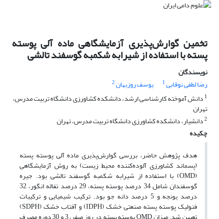
تخمین گوارش‌پذیری آزمایشگاهی ماده آلی پوسته
پسته با استفاده از شیرابه شکمبه گوسفند تالشی
نویسندگان
2
1
رضا لطفی نوقابی
یوسف روزبهان
1
دانش آموخته کارشناسی ارشد، دانشکده کشاورزی دانشگاه تربیت مدرس،
تهران
2
دانشیار، دانشکده کشاورزی دانشگاه تربیت مدرس، تهران
چکیده
هدف پژوهش حاضر، بررسی گوارش‌پذیری ماده آلی پوسته پسته
(پسماند کشاورزی آلوده‌کننده محیط زیست) به روش آزمایشگاهی
(OMD) با استفاده از شیرابه شکمبه گوسفند تالشی بود. جیره
گوسفندان شامل 34 درصد پوسته پسته، 29 درصد تفاله انگور، 32
درصد یونجه و 5 درصد دانه جو بود. ترکیب شیمیایی و ترکیبات
فنولیک پوسته پسته صنعتی خشک (IDPH) و آفتاب خشک (SDPH)
تعیین شد. میزان OMD پوسته پسته در روز صفر، 3 و 30 دوره مصرف