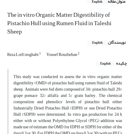
عنوان مقاله
English
The in vitro Organic Matter Digestibility of
Pistachio Hull using Rumen Fluid in Taleshi
Sheep
نویسندگان
English
1
2
Reza Lotfi noghabi
Yousef Rouzbehan
چکیده
English
This study was conducted to assess the in vitro organic matter
digestibility (OMD) of pistachio hull using rumen fluid of Taleshi
sheep. Animals were fed diets composed of 34% pistachio hull, 29%
grape pomace, 32% alfalfa, and 5% grain barley. The chemical
composition and phenolics' levels of pistachio hull, either
Industrially Dried Pistachio Hull (IDPH) or sun Dried Pistachio
Hull (SDPH) were determined. In vitro gas production for 24 h
either with or without Polyethylene Glycol (PEG) addition was
made use of estimate the OMD for IDPH or SDPH for either of the
days 0, 3 or 30. For IDPH, the OMD on days 0, 3 or 30 (with no PEG)