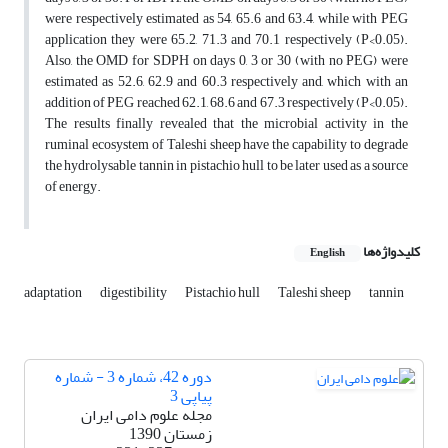
were respectively estimated as 54, 65.6 and 63.4, while with PEG
application they were 65.2, 71.3 and 70.1 respectively (P<0.05).
Also, the OMD for SDPH on days 0, 3 or 30 (with no PEG) were
estimated as 52.6, 62.9 and 60.3 respectively and, which with an
addition of PEG reached 62.1, 68.6 and 67.3 respectively (P<0.05).
The results finally revealed that the microbial activity in the
ruminal ecosystem of Taleshi sheep have the capability to degrade
the hydrolysable tannin in pistachio hull to be later used as a source
of energy.
کلیدواژه‌ها
English
adaptation
digestibility
Pistachio hull
Taleshi sheep
tannin
دوره 42، شماره 3 - شماره
پیاپی 3
مجله علوم دامی ایران
زمستان 1390