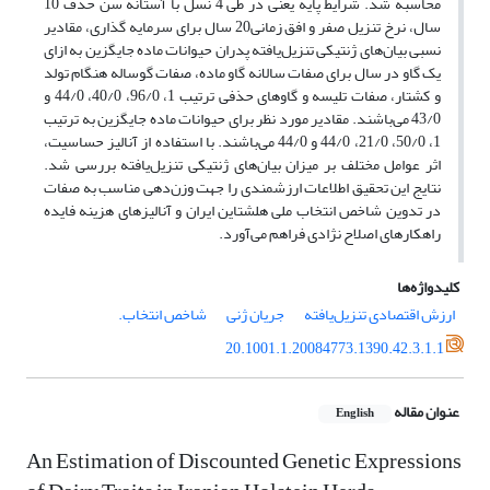
محاسبه شد. شرایط پایه یعنی در طی 4 نسل با آستانه سن حذف 10
سال، نرخ تنزیل صفر و افق زمانی20 سال برای سرمایه گذاری، مقادیر
نسبی بیان‌های ژنتیکی تنزیل‌یافته پدران حیوانات ماده جایگزین به ازای
یک گاو در سال برای صفات سالانه گاو ماده، صفات گوساله هنگام تولد
و کشتار، صفات تلیسه و گاوهای حذفی ترتیب 1، 96/0، 40/0، 44/0 و
43/0 می‌باشند. مقادیر مورد نظر برای حیوانات ماده جایگزین به ترتیب
1، 50/0، 21/0، 44/0 و 44/0 می‌باشند. با استفاده از آنالیز حساسیت،
اثر عوامل مختلف بر میزان بیان‌های ژنتیکی تنزیل‌یافته بررسی شد.
نتایج این تحقیق اطلاعات ارزشمندی را جهت وزن‌دهی مناسب به صفات
در تدوین شاخص انتخاب ملی هلشتاین ایران و آنالیزهای هزینه فایده
راهکارهای اصلاح نژادی فراهم می‌آورد.
کلیدواژه‌ها
ارزش اقتصادی تنزیل‌یافته
جریان ژنی
شاخص انتخاب.
20.1001.1.20084773.1390.42.3.1.1
عنوان مقاله
English
An Estimation of Discounted Genetic Expressions