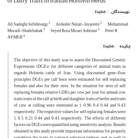
of Dairy Traits in Iranian Holstein Herds
نویسندگان
English
1
2
Ali Sadeghi Sefidmazgi
Ardeshir Nejati-Javaremi
Mohammad
3
3
Moradi-Shahrbabak
Seyed Reza Miraei Ashtiani
Peter R
4
AYMER
چکیده
English
The objective of this study was to assess the Discounted Genetic
Expressions (DGEs) for different categories of animal traits as
regards Holstein cattle of Iran. Using discounted gene-flow
principles, DGEs per calf born were estimated for self replacing
females and also for their sires. In the situation for sires of self
replacing females, relative GDEs per cow per year for annual cow
traits, traits of the calf at birth and slaughter, traits of heifer and traits
of cow at culling were estimated as 1, 0.96, 0.4, 0.44 and 0.43,
respectively. The respective values for self replacing females were
1, 0.5, 0.21, 0.44 and 0.43, respectively. The effects of different
factors on DGEs were quantified using sensitivity analysis. Results
obtained in this study provide important information for properly
weighting the traits in national selection indexes and as well in