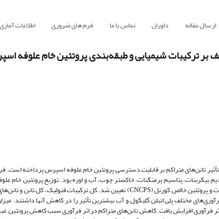
ارسال مقاله
داوران
تماس با ما
فرم های ضروری
اطلاعات آماری
تلف بر ترکیبات شیمیایی و طبقه‌بندی پروتئین خام علوفه ا
یر تانن‌های متراکم بر قابلیت دسترسی پروتئین خام علوفه اسپرس پرداخته است. فر
 مولکولی 6000)، سدیم هیدروکسید، سدیم بیکربنات، پتاسیم پرمنگنات، خاکستر چوب، آب و اوره بود. توزیع پروتئین خام 
روش کیسه‌های نایلونی، سیستم پروتئین قابل متابولیسم و سیستم کربوهیدرات و پروتئین خالص کورنل (CNCPS) تعیین شد. کل ترکیبات فنو
اده‌خشک بود. در بین فرآوری‌های مختلف پلی اتیلن گلیکول و آب بیشترین تأثیر را در کاهش آنها داشتند. م
ی مؤثر و پروتئین قابل متابولیسم به‌صورت معنی‌داری (05/0P<) در اثر فرآوری افزایش یافت. کاهش تانن‌های متراکم در اثر فرآوری سبب کاهش