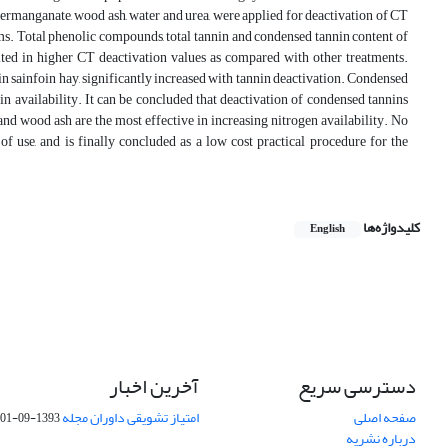
rmanganate, wood ash, water and urea, were applied for deactivation of CT
. Total phenolic compounds, total tannin and condensed tannin content of
ted in higher CT deactivation values as compared with other treatments.
in sainfoin hay, significantly increased with tannin deactivation. Condensed
n availability. It can be concluded that deactivation of condensed tannins
 and wood ash are the most effective in increasing nitrogen availability. No
f use, and is finally concluded as a low cost practical procedure for the
کلیدواژه‌ها
English
دسترسی سریع
آخرین اخبار
صفحه اصلی
امتیاز تشویقی داوران مجله
1393-09-01
درباره نشریه