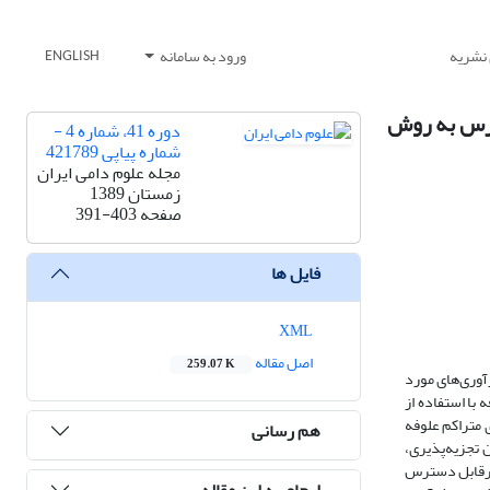
 نشریه
ورود به سامانه
ENGLISH
سپرس به روش
دوره 41، شماره 4 -
شماره پیاپی 421789
مجله علوم دامی ایران
زمستان 1389
صفحه
391-403
فایل ها
XML
اصل مقاله
259.07 K
آوری‌های مورد
علوفه با استفاده از
لیک، کل تانن و تانن‌های متراکم علوفه
هم رسانی
یزان تجزیه‌پذیری،
 پروتئین غیرقابل دسترس
ارجاع به این مقاله