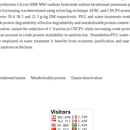
lyethylene Glycol (6000 MW), sodium hydroxide, sodium bicarbonate, potassium pe
n fractioning was determined using nylon bag technique, AFRC and CNCPS systems
were 39.4, 38.5 and 21.3 g/kg DM, respectively. PEG and water treatments resul
 protein degradability, effective degradability and metabolizable protein content, 
vation, caused the reduction of C fraction in CNCPS while increasing crude protei
 an increase in crude protein availability in sainfoin hay. Nonetheless PEG, water
 employed in water treatment, it benefits from economic justification and ease o
 sainfoin on the farm.
ondensed tannin
Metabolisable protein
Tannin deactivation