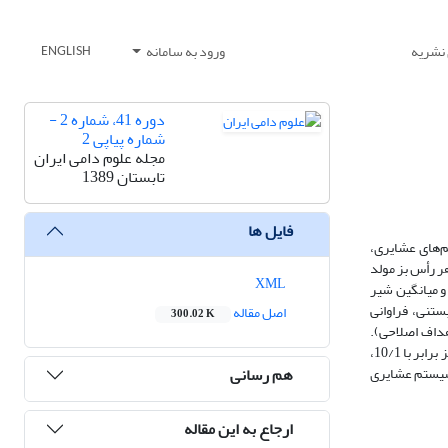
 نشریه
ورود به سامانه
ENGLISH
دوره 41، شماره 2 -
شماره پیاپی 2
مجله علوم دامی ایران
تابستان 1389
فایل ها
تولید سالانه در سیستم‌های عشایری،
ر رأس بز مولد
XML
 20/1 رأس بود. میانگین وزن بزغاله‌ها در حین فروش به ترتیب 50/22، 50/28 و 86/31 کیلوگرم و میانگین شیر
زان آبستنی، فراوانی
اصل مقاله
300.02 K
اهداف اصلاحی).
متوسط سود به ازای هر رأس بز در هر سال، معادل 55427، 103162 733654 ریال به ترتیب برای سیستم عشایری، روستایی و مزرعه‌ای بدست آمد. بازدهی اقتصادی نیز برابر با 10/1،
هم رسانی
ز سیستم عشایری
ارجاع به این مقاله