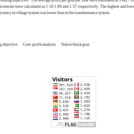
reeding objective). The average profit per goat per year were, estimated as 55427,
ciencies were calculated as 1.10, 1.09 and 1.57, respectively. The highest and lo
ciency in village system was lower than in the transhumance system.
g objective
Cost-profit analysis
Native black goat