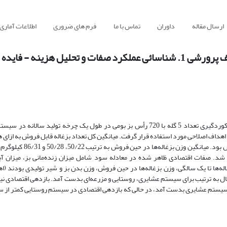
ارسال مقاله
داوران
تماس با ما
فرم های ضروری
اطلاعات آماری
یل هزینه - فایده
در این مطالعه پارامترهای تولیدی، تولید مثلی، مدیریتی و اقتصادی حاصل از رکوردگیری تعداد 5 گله با 720 رأس بز بومی در طول یک چرخه 
اهداف اصلاحی مورد استفاده قرار گرفت. میانگین کل تعداد بزغاله قابل فروش به ازای ه
در سیستم‌های عشایری، روستایی و مزرعه‌ای به ترتیب 35/0، 52/0 و
ز معادل 50/14، 50/50 و 00/60 کیلوگرم برآورد شد. صفات اقتصادی ظاهر شده در معادله سود شامل میزان زنده‌مانی بز، می
بزغاله‌ها تا یک سالگی، وزن بزغاله‌ها در حین فروش، وزن بدن بز و شیر تولیدی بودند (
رین آن در سیستم عشایری بدست آمد، در حالی که بازدهی اقتصادی در سیستم روستایی کمتر ا