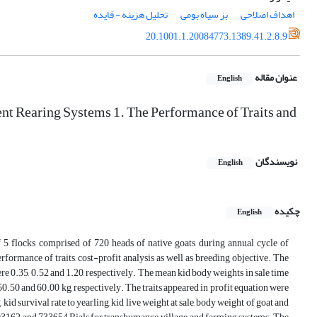
اهداف اصلاحی
بز سیاه بومی
تحلیل هزینه - فایده
20.1001.1.20084773.1389.41.2.8.9
عنوان مقاله
English
ent Rearing Systems 1. The Performance of Traits and
نویسندگان
English
چکیده
English
5 flocks comprised of 720 heads of native goats during annual cycle of
ormance of traits, cost-profit analysis as well as breeding objective. The
re 0.35, 0.52 and 1.20, respectively. The mean kid body weights in sale time
0.50 and 60.00 kg, respectively. The traits appeared in profit equation were
 kid survival rate to yearling, kid live weight at sale, body weight of goat and